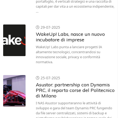
portafoglio, 4 verticali strategici e una raccolta di
capitali per dar vita a un ecosistema indipendente,
…
29-07-2025
WakeUp! Labs, nasce un nuovo
incubatore di imprese
WakeUp! Labs punta a lanciare progetti IA
altamente tecnologici, concentrandosi su
innovazione sociale, privacy e conformità
normativa.
25-07-2025
Asustor: partnership con Dynamis
PRC, il reparto corse del Politecnico
di Milano
I NAS Asustor supporteranno le attività di
sviluppo e gara del team Dynamis PRC fungendo
da file server centralizzati, sistemi di backup e
piattaforme per l’elaborazione in tempo reale dei