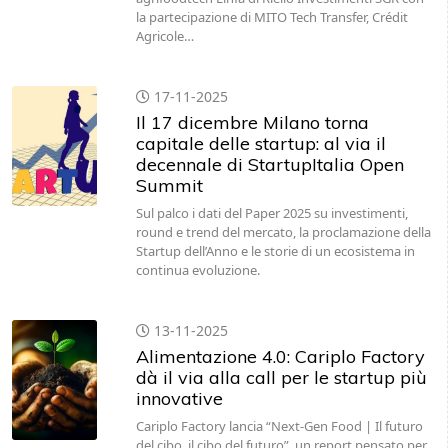
la partecipazione di MITO Tech Transfer, Crédit
Agricole…
17-11-2025
Il 17 dicembre Milano torna
capitale delle startup: al via il
decennale di StartupItalia Open
Summit
Sul palco i dati del Paper 2025 su investimenti,
round e trend del mercato, la proclamazione della
Startup dell’Anno e le storie di un ecosistema in
continua evoluzione.
13-11-2025
Alimentazione 4.0: Cariplo Factory
dà il via alla call per le startup più
innovative
Cariplo Factory lancia “Next-Gen Food | Il futuro
del cibo, il cibo del futuro”, un report pensato per