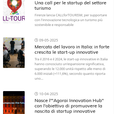
Una call per le startup del settore
turismo
Firenze lancia CALLforTOURISM, per supportare
con l'innovazione tecnologica un turismo più
sostenibile e responsabile
09-05-2025
Mercato del lavoro in Italia: in forte
crescita le start-up innovative
Tra il 2016 e il 2024, le start-up innovative in Italia
hanno conosciuto un'espansione significativa,
superando le 12.000 unità rispetto alle meno di
6.000 iniziali (+111,6%), secondo quanto riporta
uno…
10-04-2025
Nasce l'"Agorai Innovation Hub"
con l'obiettivo di promuovere la
nascita di startup innovative