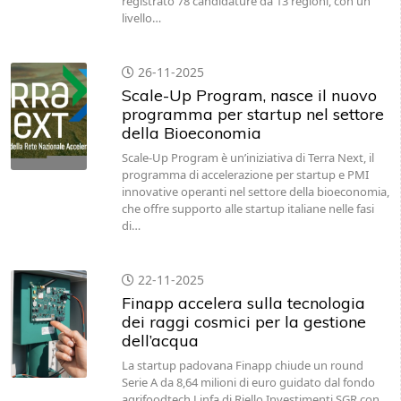
registrato 78 candidature da 13 regioni, con un
livello…
26-11-2025
Scale-Up Program, nasce il nuovo
programma per startup nel settore
della Bioeconomia
Scale-Up Program è un’iniziativa di Terra Next, il
programma di accelerazione per startup e PMI
innovative operanti nel settore della bioeconomia,
che offre supporto alle startup italiane nelle fasi
di…
22-11-2025
Finapp accelera sulla tecnologia
dei raggi cosmici per la gestione
dell’acqua
La startup padovana Finapp chiude un round
Serie A da 8,64 milioni di euro guidato dal fondo
agrifoodtech Linfa di Riello Investimenti SGR con