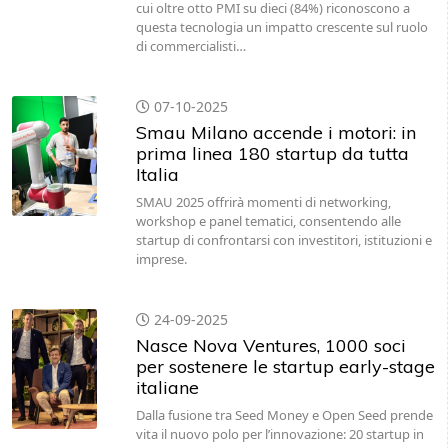
cui oltre otto PMI su dieci (84%) riconoscono a
questa tecnologia un impatto crescente sul ruolo
di commercialisti…
07-10-2025
Smau Milano accende i motori: in
prima linea 180 startup da tutta
Italia
SMAU 2025 offrirà momenti di networking,
workshop e panel tematici, consentendo alle
startup di confrontarsi con investitori, istituzioni e
imprese.
24-09-2025
Nasce Nova Ventures, 1000 soci
per sostenere le startup early-stage
italiane
Dalla fusione tra Seed Money e Open Seed prende
vita il nuovo polo per l’innovazione: 20 startup in