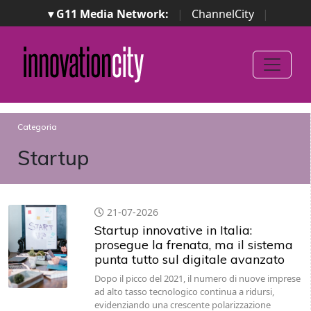
▾ G11 Media Network:
|
ChannelCity
|
ImpresaCity
|
SecurityOpenLab
|
Italian Channel
Awards
|
Italian Project Awards
|
Italian Security
Awards
|
...
Categoria
Startup
21-07-2026
Startup innovative in Italia:
prosegue la frenata, ma il sistema
punta tutto sul digitale avanzato
Dopo il picco del 2021, il numero di nuove imprese
ad alto tasso tecnologico continua a ridursi,
evidenziando una crescente polarizzazione