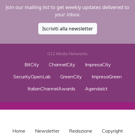
Join our mailing list to get weekly updates delivered to
your inbox.
Iscriviti alla newsletter
G11 Media Networks
BitCity
ChannelCity
ImpresaCity
SecurityOpenLab
GreenCity
ImpresaGreen
ItalianChannelAwards
AgendaIct
Home
Newsletter
Redazione
Copyright