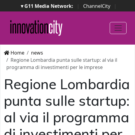
▾ G11 Media Network:
|
ChannelCity
|
ImpresaCity
|
SecurityOpenLab
|
Italian Channel
Awards
|
Italian Project Awards
|
Italian Security
Awards
|
...
Home
news
Regione Lombardia punta sulle startup: al via il
programma di investimenti per le imprese
Regione Lombardia
punta sulle startup:
al via il programma
di investimenti per