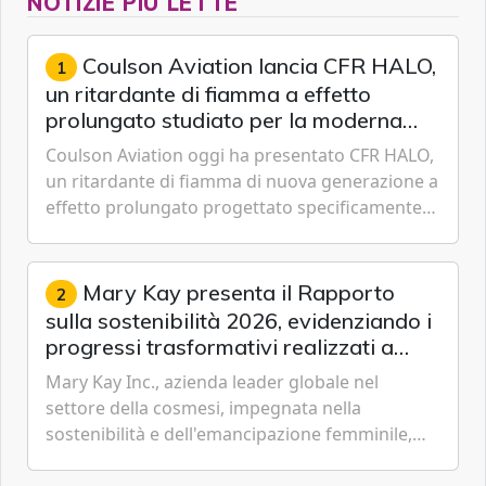
NOTIZIE PIÙ LETTE
Coulson Aviation lancia CFR HALO,
1
un ritardante di fiamma a effetto
prolungato studiato per la moderna
lotta aerea contro gli incendi
Coulson Aviation oggi ha presentato CFR HALO,
un ritardante di fiamma di nuova generazione a
effetto prolungato progettato specificamente
per i velivoli moderni, i sistemi di serbatoi e le
missioni an...
Mary Kay presenta il Rapporto
2
sulla sostenibilità 2026, evidenziando i
progressi trasformativi realizzati a
livello globale nelle sfere sociale,
Mary Kay Inc., azienda leader globale nel
economica e ambientale
settore della cosmesi, impegnata nella
sostenibilità e dell'emancipazione femminile,
oggi ha presentato il suo Rapporto sulla
sostenibilità 2026, una panora...