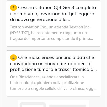
Cessna Citation CJ3 Gen3 completa
3
il primo volo, avvicinando il jet leggero
di nuova generazione alla
certificazione
Textron Aviation Inc., un'azienda Textron Inc.
(NYSE:TXT), ha recentemente raggiunto un
traguardo importante completando il primo
volo del prototipo di velivolo Cessna Citation CJ3
Gen3, avvicinando i...
One Biosciences annuncia dati che
4
convalidano un nuovo metodo per la
profilazione tumorale trascrittomica a
singole cellule da campioni istologici
One Biosciences, azienda specializzata in
biotecnologia, pioniera nella profilazione
tumorale a singole cellule di livello clinico, oggi
ha annunciato dati indicanti che i profili di
espressione dell'...