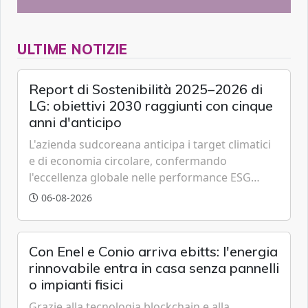
ULTIME NOTIZIE
Report di Sostenibilità 2025–2026 di
LG: obiettivi 2030 raggiunti con cinque
anni d'anticipo
L'azienda sudcoreana anticipa i target climatici
e di economia circolare, confermando
l'eccellenza globale nelle performance ESG
grazie a innovazione, accessibilità e governance
06-08-2026
trasparente.
Con Enel e Conio arriva ebitts: l'energia
rinnovabile entra in casa senza pannelli
o impianti fisici
Grazie alla tecnologia blockchain e alla