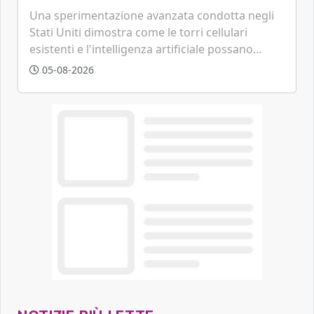
Una sperimentazione avanzata condotta negli
Stati Uniti dimostra come le torri cellulari
esistenti e l'intelligenza artificiale possano
tracciare velivoli a bassa quota in tempo reale,
05-08-2026
anticipando le funzionalità tipiche delle reti di
sesta generazione.