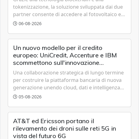
tokenizzazione, la soluzione sviluppata dai due
partner consente di accedere al fotovoltaico e
all'eolico ottenendo risparmi diretti in bolletta,
06-08-2026
offrendo un'alternativa ideale soprattutto per
chi vive in appartamento nei centri urbani.
Un nuovo modello per il credito
europeo: UniCredit, Accenture e IBM
scommettono sull'innovazione
tecnologica
Una collaborazione strategica di lungo termine
per costruire la piattaforma bancaria di nuova
generazione unendo cloud, dati e intelligenza
artificiale.
05-08-2026
AT&T ed Ericsson portano il
rilevamento dei droni sulle reti 5G in
vista del futuro 6G