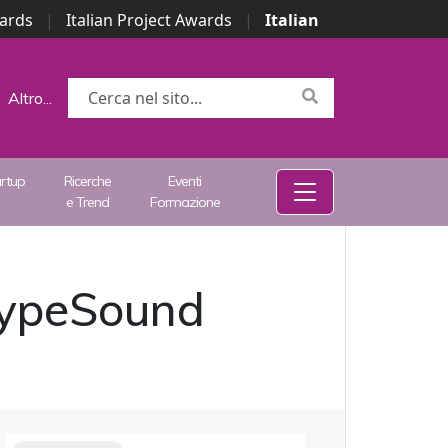
wards
|
Italian Project Awards
|
Italian
Altro...
artup
Ricerche
Eventi
e Trend
Formazione
 HypeSound