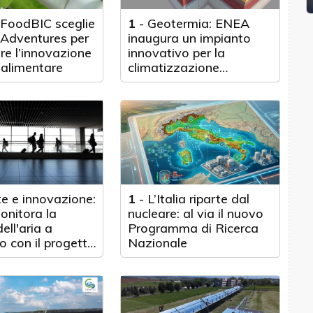
FoodBIC sceglie
1
-
Geotermia: ENEA
 Adventures per
inaugura un impianto
re l’innovazione
innovativo per la
oalimentare
climatizzazione
sostenibile
te e innovazione:
1
-
L’Italia riparte dal
nitora la
nucleare: al via il nuovo
ell'aria a
Programma di Ricerca
o con il progetto
Nazionale