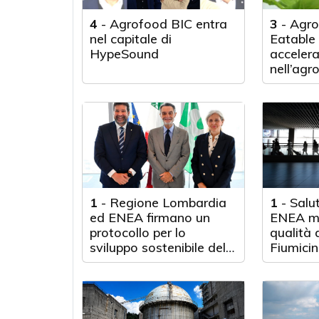
4
-
Agrofood BIC entra
3
-
Agro
nel capitale di
Eatable
HypeSound
accelera
nell’agr
1
-
Regione Lombardia
1
-
Salu
ed ENEA firmano un
ENEA mo
protocollo per lo
qualità d
sviluppo sostenibile della
Fiumicin
regione
OASIS