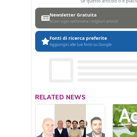
Se questo articolo ti è pia
Newsletter Gratuita
Ricevi ogni settimana i migliori articoli
Fonti di ricerca preferite
Aggiungici alle tue fonti su Google
RELATED NEWS