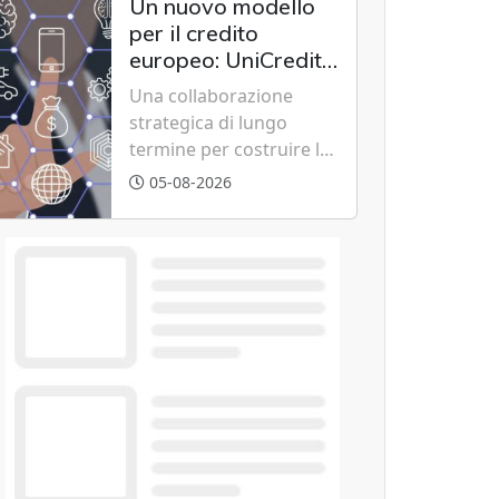
Un nuovo modello
risparmi diretti in
per il credito
bolletta, offrendo
europeo: UniCredit,
un'alternativa ideale
Accenture e IBM
Una collaborazione
soprattutto per chi vive
scommettono
strategica di lungo
in appartamento nei
sull'innovazione
termine per costruire la
centri urbani.
tecnologica
piattaforma bancaria di
05-08-2026
nuova generazione
unendo cloud, dati e
intelligenza artificiale.