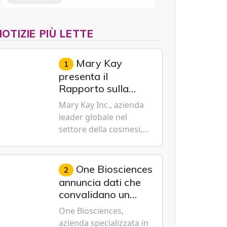
NOTIZIE PIÙ LETTE
Mary Kay
1
presenta il
Rapporto sulla
sostenibilità 2026,
Mary Kay Inc., azienda
evidenziando i
leader globale nel
progressi
settore della cosmesi,
trasformativi
impegnata nella
realizzati a livello
sostenibilità e
globale nelle sfere
dell'emancipazione
One Biosciences
2
sociale, economica
femminile, oggi ha
annuncia dati che
e ambientale
presentato il suo
convalidano un
Rapporto sulla
nuovo metodo per
One Biosciences,
sostenibilità 2026, una
la profilazione
azienda specializzata in
panora...