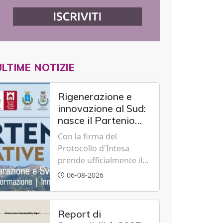
ULTIME NOTIZIE
Rigenerazione e
innovazione al Sud:
nasce il Partenio
Creative Hub per il
Con la firma del
rilancio del
Protocollo d'Intesa
territorio
prende ufficialmente il
via il recupero dell'ex
06-08-2026
Albergo Scuola di
Summonte grazie a un
modello di partenariato
Report di
pubblico-privato e a una