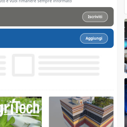
ciuto e vuoi rimanere sempre informato
Iscriviti
Aggiungi