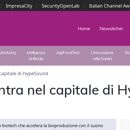
|
ImpresaCity
|
SecurityOpenLab
|
Italian Channel A
Security Awards
|
...
Home
Newsletter
facturing
Intelligenza
AgriFoodTech
L'innovazione
St
Artificiale
nella Sanità
 capitale di HypeSound
ntra nel capitale di
 biotech che accelera la bioproduzione con il suono