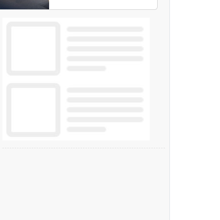
modello Microsoft AI-
Cyber-1-Flash per
consentire alle
organizzazioni di
passare da una difesa
reattiva a una strategia
di gestione continua del
rischio.