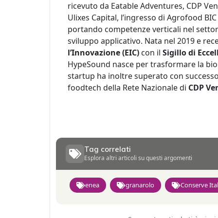
ricevuto da Eatable Adventures, CDP Ven
Ulixes Capital, l’ingresso di Agrofood BIC 
portando competenze verticali nel setto
sviluppo applicativo. Nata nel 2019 e re
l’Innovazione (EIC)
con il
Sigillo di Ecce
HypeSound nasce per trasformare la bio
startup ha inoltre superato con successo
foodtech della Rete Nazionale di
CDP Ven
Tag correlati
Esplora altri articoli su questi argomenti
enea
granarolo
Conserve Ital