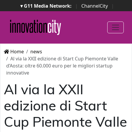
▾ G11 Media Network:
|
ChannelCity
|
ImpresaCity
|
SecurityOpenLab
|
Italian Channel
Awards
|
Italian Project Awards
|
Italian Security
Awards
|
...
Home
news
Al via la XXII edizione di Start Cup Piemonte Valle
d’Aosta: oltre 60.000 euro per le migliori startup
innovative
Al via la XXII
edizione di Start
Cup Piemonte Valle