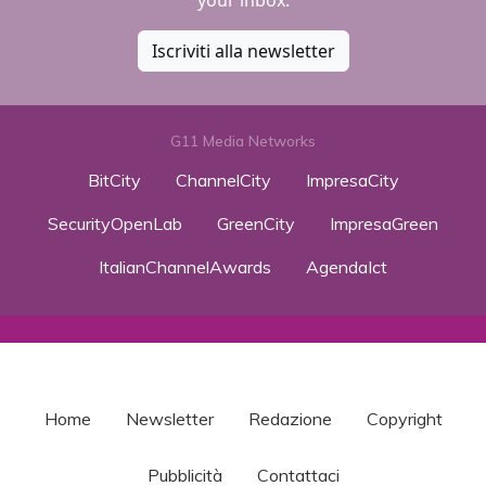
Iscriviti alla newsletter
G11 Media Networks
BitCity
ChannelCity
ImpresaCity
SecurityOpenLab
GreenCity
ImpresaGreen
ItalianChannelAwards
AgendaIct
Home
Newsletter
Redazione
Copyright
Pubblicità
Contattaci