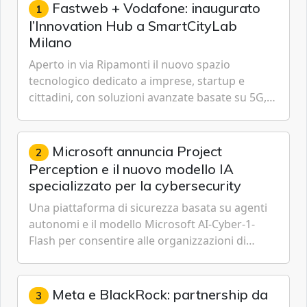
Fastweb + Vodafone: inaugurato
1
l’Innovation Hub a SmartCityLab
Milano
Aperto in via Ripamonti il nuovo spazio
tecnologico dedicato a imprese, startup e
cittadini, con soluzioni avanzate basate su 5G,
IoT, Cloud, Intelligenza Artificiale e
Cybersecurity.
Microsoft annuncia Project
2
Perception e il nuovo modello IA
specializzato per la cybersecurity
Una piattaforma di sicurezza basata su agenti
autonomi e il modello Microsoft AI-Cyber-1-
Flash per consentire alle organizzazioni di
passare da una difesa reattiva a una strategia di
gestione continua del rischio.
Meta e BlackRock: partnership da
3