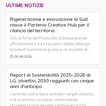
ULTIME NOTIZIE
Rigenerazione e innovazione al Sud:
nasce il Partenio Creative Hub per il
rilancio del territorio
Con la firma del Protocollo d'Intesa prende
ufficialmente il via il recupero dell'ex Albergo
Scuola di Summonte grazie a un modello di
partenariato pubblico-privato e a una rete di
06-08-2026
partner strategici d'eccellenza.
Report di Sostenibilità 2025–2026 di
LG: obiettivi 2030 raggiunti con cinque
anni d'anticipo
L'azienda sudcoreana anticipa i target climatici
e di economia circolare, confermando
l'eccellenza globale nelle performance ESG