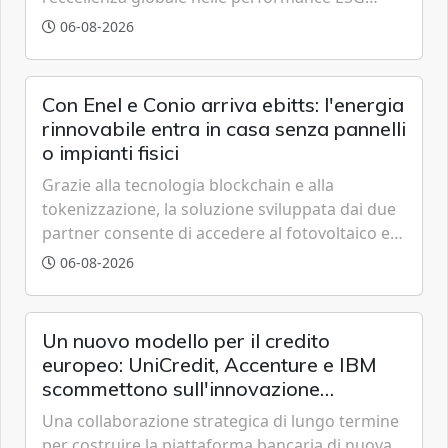
grazie a innovazione, accessibilità e governance
06-08-2026
trasparente.
Con Enel e Conio arriva ebitts: l'energia
rinnovabile entra in casa senza pannelli
o impianti fisici
Grazie alla tecnologia blockchain e alla
tokenizzazione, la soluzione sviluppata dai due
partner consente di accedere al fotovoltaico e
all'eolico ottenendo risparmi diretti in bolletta,
06-08-2026
offrendo un'alternativa ideale soprattutto per
chi vive in appartamento nei centri urbani.
Un nuovo modello per il credito
europeo: UniCredit, Accenture e IBM
scommettono sull'innovazione
tecnologica
Una collaborazione strategica di lungo termine
per costruire la piattaforma bancaria di nuova