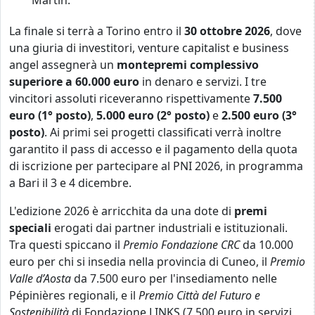
Martin.
La finale si terrà a Torino entro il
30 ottobre 2026
, dove
una giuria di investitori, venture capitalist e business
angel assegnerà un
montepremi complessivo
superiore a 60.000 euro
in denaro e servizi. I tre
vincitori assoluti riceveranno rispettivamente
7.500
euro (1° posto)
,
5.000 euro (2° posto)
e
2.500 euro (3°
posto)
. Ai primi sei progetti classificati verrà inoltre
garantito il pass di accesso e il pagamento della quota
di iscrizione per partecipare al PNI 2026, in programma
a Bari il 3 e 4 dicembre.
L'edizione 2026 è arricchita da una dote di
premi
speciali
erogati dai partner industriali e istituzionali.
Tra questi spiccano il
Premio Fondazione CRC
da 10.000
euro per chi si insedia nella provincia di Cuneo, il
Premio
Valle d’Aosta
da 7.500 euro per l'insediamento nelle
Pépinières regionali, e il
Premio Città del Futuro e
Sostenibilità
di Fondazione LINKS (7.500 euro in servizi