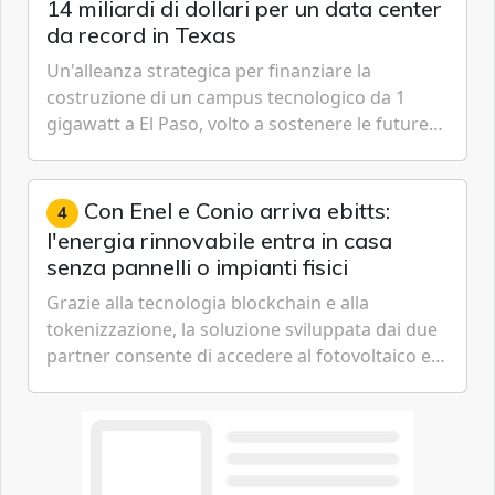
14 miliardi di dollari per un data center
da record in Texas
Un'alleanza strategica per finanziare la
costruzione di un campus tecnologico da 1
gigawatt a El Paso, volto a sostenere le future
ambizioni di superintelligenza e intelligenza
artificiale dell'azienda di Mark Zuckerberg.
Con Enel e Conio arriva ebitts:
4
l'energia rinnovabile entra in casa
senza pannelli o impianti fisici
Grazie alla tecnologia blockchain e alla
tokenizzazione, la soluzione sviluppata dai due
partner consente di accedere al fotovoltaico e
all'eolico ottenendo risparmi diretti in bolletta,
offrendo un'alternativa ideale soprattutto per
chi vive in appartamento nei centri urbani.