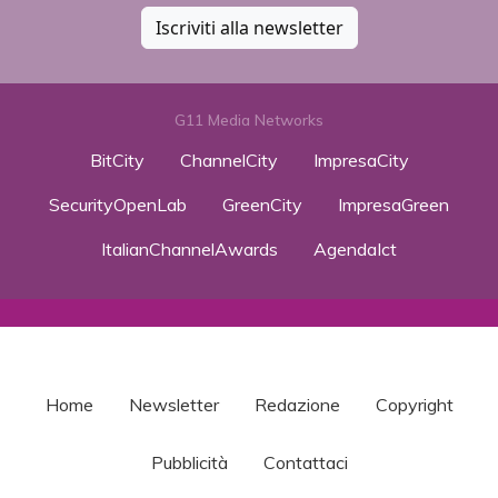
Iscriviti alla newsletter
G11 Media Networks
BitCity
ChannelCity
ImpresaCity
SecurityOpenLab
GreenCity
ImpresaGreen
ItalianChannelAwards
AgendaIct
Home
Newsletter
Redazione
Copyright
Pubblicità
Contattaci