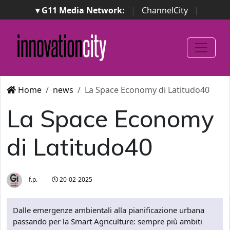
▾ G11 Media Network:
|
ChannelCity
|
ImpresaCity
|
SecurityOpenLab
|
Italian Channel
Awards
|
Italian Project Awards
|
Italian Security
Awards
|
...
Home
news
La Space Economy di Latitudo40
La Space Economy
di Latitudo40
f.p.
20-02-2025
Dalle emergenze ambientali alla pianificazione urbana
passando per la Smart Agriculture: sempre più ambiti