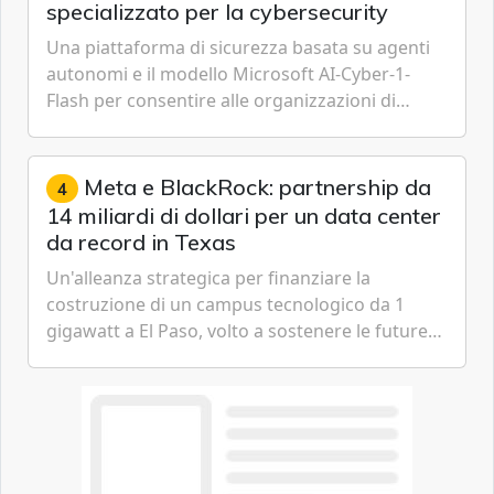
specializzato per la cybersecurity
Una piattaforma di sicurezza basata su agenti
autonomi e il modello Microsoft AI-Cyber-1-
Flash per consentire alle organizzazioni di
passare da una difesa reattiva a una strategia di
gestione continua del rischio.
Meta e BlackRock: partnership da
4
14 miliardi di dollari per un data center
da record in Texas
Un'alleanza strategica per finanziare la
costruzione di un campus tecnologico da 1
gigawatt a El Paso, volto a sostenere le future
ambizioni di superintelligenza e intelligenza
artificiale dell'azienda di Mark Zuckerberg.