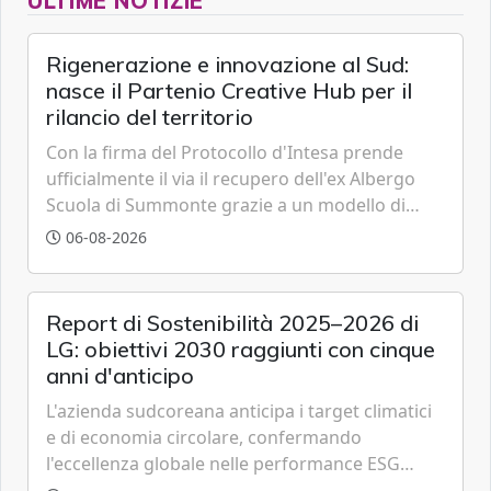
ULTIME NOTIZIE
Rigenerazione e innovazione al Sud:
nasce il Partenio Creative Hub per il
rilancio del territorio
Con la firma del Protocollo d'Intesa prende
ufficialmente il via il recupero dell'ex Albergo
Scuola di Summonte grazie a un modello di
partenariato pubblico-privato e a una rete di
06-08-2026
partner strategici d'eccellenza.
Report di Sostenibilità 2025–2026 di
LG: obiettivi 2030 raggiunti con cinque
anni d'anticipo
L'azienda sudcoreana anticipa i target climatici
e di economia circolare, confermando
l'eccellenza globale nelle performance ESG
grazie a innovazione, accessibilità e governance