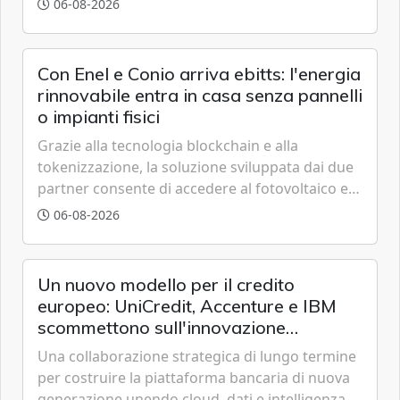
06-08-2026
trasparente.
Con Enel e Conio arriva ebitts: l'energia
rinnovabile entra in casa senza pannelli
o impianti fisici
Grazie alla tecnologia blockchain e alla
tokenizzazione, la soluzione sviluppata dai due
partner consente di accedere al fotovoltaico e
all'eolico ottenendo risparmi diretti in bolletta,
06-08-2026
offrendo un'alternativa ideale soprattutto per
chi vive in appartamento nei centri urbani.
Un nuovo modello per il credito
europeo: UniCredit, Accenture e IBM
scommettono sull'innovazione
tecnologica
Una collaborazione strategica di lungo termine
per costruire la piattaforma bancaria di nuova
generazione unendo cloud, dati e intelligenza