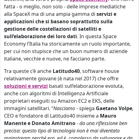
fatta - o meglio, non solo - delle imprese mediatiche
alla SpaceX ma di una ampia gamma di
servizi e
applicazioni che si basano soprattutto sulla
gestione delle costellazioni di satelliti e
sull’elaborazione dei loro dati
. In questa Space
Economy l’Italia ha storicamente un ruolo importante,
per cui non stupisce che un buon numero di aziende
italiane, vecchie e nuove, ne facciano parte.
Tra queste c’è anche
Latitudo40
, software house
relativamente giovane (è nata nel 2017) che offre
soluzioni e servizi
basati sull’elaborazione evoluta,
anche con algoritmi di Intelligenza Artificiale
proprietari eseguiti su Amazon EC2 e EKS, delle
immagini satellitari. “
Nasciamo
- spiega
Gaetano Volpe
,
CEO e fondatore di Latitudo40 insieme a
Mauro
Manente e Donato Amitrano
-
da una riflessione ben
precisa: questo tipo di tecnologia non è mai diventato
mainstream perché era, ed è, complesso da sviluppare e da