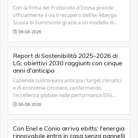
Con la firma del Protocollo d'Intesa prende
ufficialmente il via il recupero dell'ex Albergo
Scuola di Summonte grazie a un modello di
partenariato pubblico-privato e a una rete di
06-08-2026
partner strategici d'eccellenza.
Report di Sostenibilità 2025–2026 di
LG: obiettivi 2030 raggiunti con cinque
anni d'anticipo
L'azienda sudcoreana anticipa i target climatici
e di economia circolare, confermando
l'eccellenza globale nelle performance ESG
grazie a innovazione, accessibilità e governance
06-08-2026
trasparente.
Con Enel e Conio arriva ebitts: l'energia
rinnovabile entra in casa senza pannelli