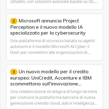
cittadini, con soluzioni avanzate basate su 5G,
IoT, Cloud, Intelligenza Artificiale e
Cybersecurity.
Microsoft annuncia Project
2
Perception e il nuovo modello IA
specializzato per la cybersecurity
Una piattaforma di sicurezza basata su agenti
autonomi e il modello Microsoft AI-Cyber-1-
Flash per consentire alle organizzazioni di
passare da una difesa reattiva a una strategia di
gestione continua del rischio.
Un nuovo modello per il credito
3
europeo: UniCredit, Accenture e IBM
scommettono sull'innovazione
tecnologica
Una collaborazione strategica di lungo termine
per costruire la piattaforma bancaria di nuova
generazione unendo cloud, dati e intelligenza