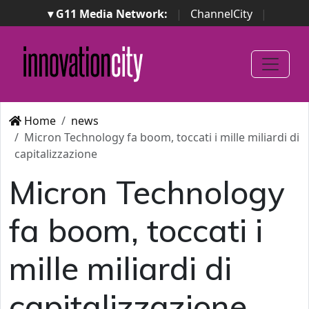
▾ G11 Media Network:
|
ChannelCity
|
ImpresaCity
|
SecurityOpenLab
|
Italian Channel
Awards
|
Italian Project Awards
|
Italian Security
Awards
|
...
Home
news
Micron Technology fa boom, toccati i mille miliardi di
capitalizzazione
Micron Technology
fa boom, toccati i
mille miliardi di
capitalizzazione