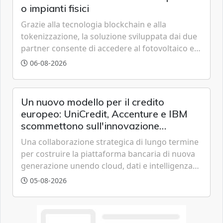
o impianti fisici
Grazie alla tecnologia blockchain e alla
tokenizzazione, la soluzione sviluppata dai due
partner consente di accedere al fotovoltaico e
all'eolico ottenendo risparmi diretti in bolletta,
06-08-2026
offrendo un'alternativa ideale soprattutto per
chi vive in appartamento nei centri urbani.
Un nuovo modello per il credito
europeo: UniCredit, Accenture e IBM
scommettono sull'innovazione
tecnologica
Una collaborazione strategica di lungo termine
per costruire la piattaforma bancaria di nuova
generazione unendo cloud, dati e intelligenza
artificiale.
05-08-2026