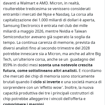
davanti a
Walmart
e AMD. Micron, in realtà,
risulterebbe tredicesima se venissero considerati
entrambi i mercati del Nyse e Nasdaq. La corsa alla
capitalizzazione dei 1.000 miliardi di dollari è aperta,
S
amsung Electronics
è entrata nel club dei mille
miliardi a maggio 2026, mentre
Nvidia
e
Taiwan
Semiconductor
avevano già superato la soglia da
tempo. La continua carenza di memorie, prevista da
diversi analisti fino al secondo trimestre del 2028
potrebbe innescare sia a Micron, ma anche ad altre Big
Tech, un'ulteriore corsa, anche se un
guadagno del
859% in dodici mesi
sconta una notevole crescita
futura, come sottolineano altri analisti.
E ricordiamo
che mercati dei chip di memoria sono storicamente
brutali quando il
ciclo si inverte
e una società manca di
sorprendere con un 'effetto wow'. Inoltre, la nuova
capacità produttiva dei tre i principali costruttori di
chip potrebbe alleggerire i vincoli dell'offerta e
comprimere i margini
.