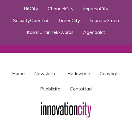
BitCity
ChannelCity
ImpresaCity
SecurityOpenLab
GreenCity
ImpresaGreen
ItalianChannelAwards
AgendaIct
Home
Newsletter
Redazione
Copyright
Pubblicità
Contattaci