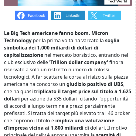
TechWorld
Le Big Tech americane fanno boom. Micron
Technology
per la prima volta ha varcato la
soglia
simbolica dei 1.000 miliardi di dollari di
capitalizzazione
nel mercato borsistico, entrando nel
club esclusivo delle '
Trillion dollar company'
finora
riservato a solo un ristretto numero di colossi
tecnologici.
A far scattare la corsa al rialzo sulla piazza
americana ha concorso un
giudizio positivo di UBS
,
che ha quasi
triplicato il
target price sul titolo
a 1.625
dollari
per azione da 535 dollari, citando l'opportunità
di accordi a lungo termine a prezzi parzialmente
prefissati. Si tratta del target più elevato tra i 46 broker
che coprono il titolo e
implica una valutazione
d'impresa vicina ai 1.800 miliardi
di dollari.
Il motivo
principale del rally è ancora una volta la
scarsità di