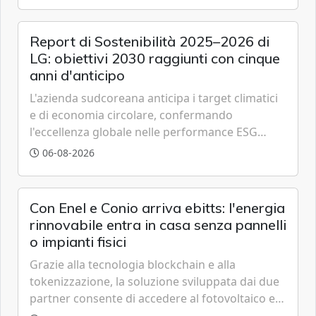
Report di Sostenibilità 2025–2026 di
LG: obiettivi 2030 raggiunti con cinque
anni d'anticipo
L'azienda sudcoreana anticipa i target climatici
e di economia circolare, confermando
l'eccellenza globale nelle performance ESG
grazie a innovazione, accessibilità e governance
06-08-2026
trasparente.
Con Enel e Conio arriva ebitts: l'energia
rinnovabile entra in casa senza pannelli
o impianti fisici
Grazie alla tecnologia blockchain e alla
tokenizzazione, la soluzione sviluppata dai due
partner consente di accedere al fotovoltaico e
all'eolico ottenendo risparmi diretti in bolletta,