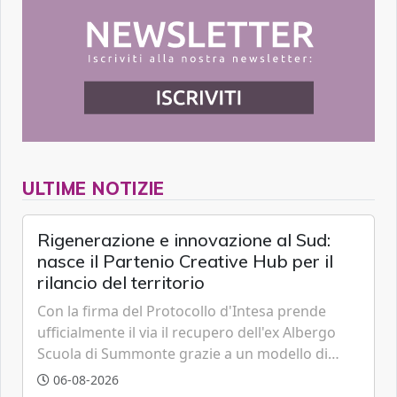
ULTIME NOTIZIE
Rigenerazione e innovazione al Sud:
nasce il Partenio Creative Hub per il
rilancio del territorio
Con la firma del Protocollo d'Intesa prende
ufficialmente il via il recupero dell'ex Albergo
Scuola di Summonte grazie a un modello di
partenariato pubblico-privato e a una rete di
06-08-2026
partner strategici d'eccellenza.