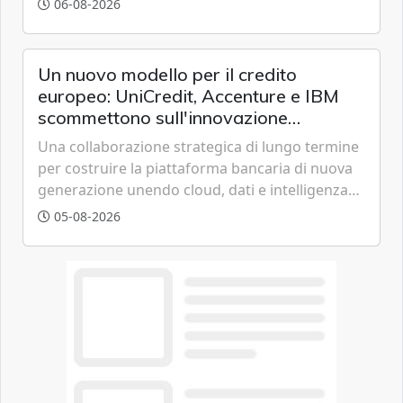
06-08-2026
offrendo un'alternativa ideale soprattutto per
chi vive in appartamento nei centri urbani.
Un nuovo modello per il credito
europeo: UniCredit, Accenture e IBM
scommettono sull'innovazione
tecnologica
Una collaborazione strategica di lungo termine
per costruire la piattaforma bancaria di nuova
generazione unendo cloud, dati e intelligenza
artificiale.
05-08-2026