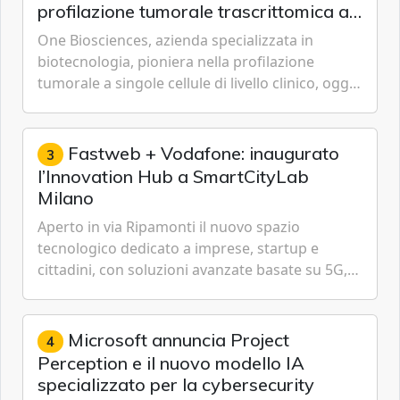
profilazione tumorale trascrittomica a
singole cellule da campioni istologici
One Biosciences, azienda specializzata in
biotecnologia, pioniera nella profilazione
tumorale a singole cellule di livello clinico, oggi
ha annunciato dati indicanti che i profili di
espressione dell'...
Fastweb + Vodafone: inaugurato
3
l’Innovation Hub a SmartCityLab
Milano
Aperto in via Ripamonti il nuovo spazio
tecnologico dedicato a imprese, startup e
cittadini, con soluzioni avanzate basate su 5G,
IoT, Cloud, Intelligenza Artificiale e
Cybersecurity.
Microsoft annuncia Project
4
Perception e il nuovo modello IA
specializzato per la cybersecurity