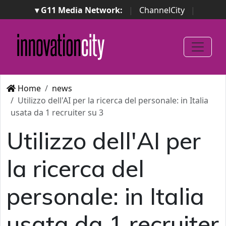
▾ G11 Media Network:
|
ChannelCity
|
ImpresaCity
|
SecurityOpenLab
|
Italian Channel
Awards
|
Italian Project Awards
|
Italian Security
Awards
|
...
Home
news
Utilizzo dell'AI per la ricerca del personale: in Italia
usata da 1 recruiter su 3
Utilizzo dell'AI per
la ricerca del
personale: in Italia
usata da 1 recruiter