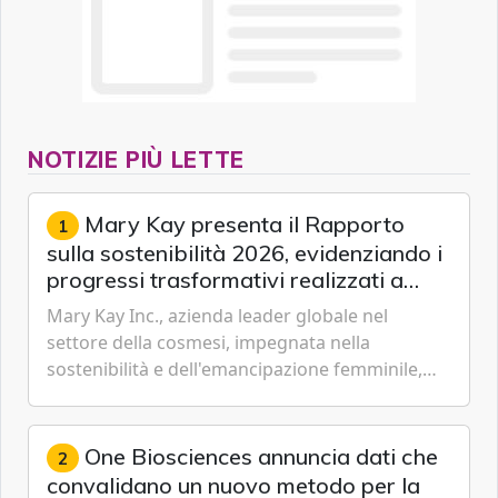
NOTIZIE PIÙ LETTE
Mary Kay presenta il Rapporto
1
sulla sostenibilità 2026, evidenziando i
progressi trasformativi realizzati a
livello globale nelle sfere sociale,
Mary Kay Inc., azienda leader globale nel
economica e ambientale
settore della cosmesi, impegnata nella
sostenibilità e dell'emancipazione femminile,
oggi ha presentato il suo Rapporto sulla
sostenibilità 2026, una panora...
One Biosciences annuncia dati che
2
convalidano un nuovo metodo per la