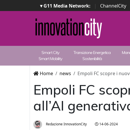
▾ G11 Media Network:
|
ChannelCity
Smart City
Transizione Energetica
Manu
Smart Mobility
Sostenibilità
Home
news
Empoli FC scopre i nuovi 
Empoli FC scopre
all’AI generati
Redazione InnovationCity
14-06-2024