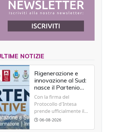
ULTIME NOTIZIE
Rigenerazione e
innovazione al Sud:
nasce il Partenio
Creative Hub per il
Con la firma del
rilancio del
Protocollo d'Intesa
territorio
prende ufficialmente il
via il recupero dell'ex
06-08-2026
Albergo Scuola di