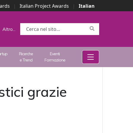
wards
|
Italian Project Awards
|
Italian
Altro...
artup
Ricerche
Eventi
e Trend
Formazione
stici grazie