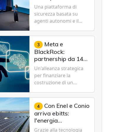
Cybersecurity.
nuovo modello IA
Una piattaforma di
specializzato per la
sicurezza basata su
cybersecurity
agenti autonomi e il
modello Microsoft AI-
Cyber-1-Flash per
consentire alle
Meta e
3
organizzazioni di
BlackRock:
passare da una difesa
partnership da 14
reattiva a una strategia
miliardi di dollari
Un'alleanza strategica
di gestione continua del
per un data center
per finanziare la
rischio.
da record in Texas
costruzione di un
campus tecnologico da
1 gigawatt a El Paso,
volto a sostenere le
Con Enel e Conio
4
future ambizioni di
arriva ebitts:
superintelligenza e
l'energia
intelligenza artificiale
rinnovabile entra in
Grazie alla tecnologia