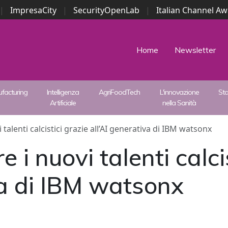
|
ImpresaCity
|
SecurityOpenLab
|
Italian Channel A
Security Awards
|
...
Home
Newsletter
facturing
Intelligenza
AgriFoodTech
L'innovazione
St
Artificiale
nella Sanità
talenti calcistici grazie all’AI generativa di IBM watsonx
 i nuovi talenti calci
va di IBM watsonx