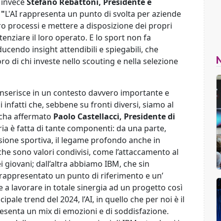
a invece
Stefano Rebattoni, Presidente e
 "
L'AI rappresenta un punto di svolta per aziende
ro processi e mettere a disposizione dei propri
enziare il loro operato. E lo sport non fa
ucendo insight attendibili e spiegabili, che
oro di chi investe nello scouting e nella selezione
 inserisce in un contesto davvero importante e
i infatti che, sebbene su fronti diversi, siamo al
b”cha affermato
Paolo Castellacci, Presidente di
ria è fatta di tante componenti: da una parte,
ssione sportiva, il legame profondo anche in
i che sono valori condivisi, come l’attaccamento al
dei giovani; dall’altra abbiamo IBM, che sin
a rappresentato un punto di riferimento e un’
e a lavorare in totale sinergia ad un progetto così
ipale trend del 2024, l’AI, in quello che per noi è il
resenta un mix di emozioni e di soddisfazione.