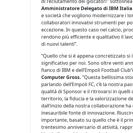
di reclutamento dei giocatori" sottoline
Amministratore Delegato di IBM Italia
e società che vogliono modernizzare i lo
collaboratori innovativi strumenti per pot
eccezione. In questo caso nel calcio, prod
rendono più efficiente e qualitativo il lav
di nuovi talenti”.
“Quello che si è appena concretizzato si
significativo per noi. Sono oltre venti ann
fianco di IBM e dell’Empoli Football Clu
Computer Gross.
“Questa bellissima sto
parlando dell’Empoli FC, c’è la nostra pa
qualità di Sponsor e il ritrovarsi in quell
territorio, la fiducia e la valorizzazione 
dall’inizio della nostra collaborazione h
inesauribile fonte di innovazione. Riuscir
importante, basato su quello che è il princ
trentesimo anniversario di attività, rapp