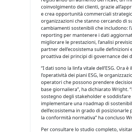
coinvolgimento dei clienti,
grazie all’
appr
e crea opportunità commerciali strategi
organizzazioni
che
stanno cercando
di s
cambiamenti sostenibili che includono:
l
’
reporting per mantenere i dati aggiornati
migliorare le prestazioni, l
’
analisi previsi
partner de
ll’
ecosistema sulle definizioni 
proattiva dei principi di governance dei d
“
I dati sono la linfa vitale
dell’
ESG. Ora è 
l’operatività dei piani ESG, le organizzaz
operatori che possono prendere decisioni
base giornaliera”, ha dichiarato Wright.
sostegno degli stakeholder e soddisfare 
implementare una roadmap di sostenibili
dell’ecosistema in grado di posizionarle
la conformità normativa” ha concluso Wr
Per
consultare
lo studio completo, visitare