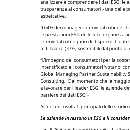
analizzare e comprendere i dati ESG, le 
trasparenza ai consumatori - una delle pr
aspettative.
Il
64%
dei
manager
intervistati ritiene c
le prestazioni ESG delle
loro
organizzazio
intervistati
ritengono di disporre di dati 
o di lavoro (37%) sostenibili dal punto di
“
L
’
impegno dei consumatori per la sostenib
intensificato e i consumatori
‘
votano
’
con 
Global Managing Partner Sustainability 
Consulting.
“
Dal momento che la maggior
e lavorare per i leader ESG, le aziende d
barriere
dei
dati ESG
”-
Alcuni dei risultati principali dello studi
Le aziende investono in ESG e
li
consider
Il 76% dei dirigenti intervistati affer