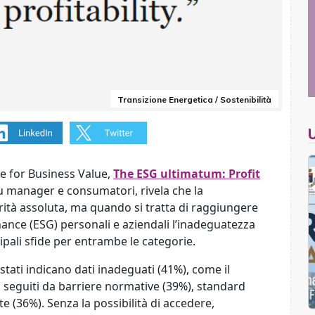
Transizione Energetica / Sostenibilità
te for Business Value,
The ESG ultimatum: Profit
su
manager
e consumatori, rivela che la
ità assoluta,
ma
quando si tratta di raggiungere
rnance (ESG) personali e aziendali l
’
inadeguatezza
cipali
sfid
e
per
entrambe le categorie
.
stati
indicano
dati inadeguati (41%), come il
 seguiti da barriere normative (39%), standard
 (36%). Senza la possibilità di accedere,