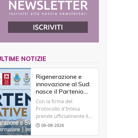
ULTIME NOTIZIE
Rigenerazione e
innovazione al Sud:
nasce il Partenio
Creative Hub per il
Con la firma del
rilancio del
Protocollo d'Intesa
territorio
prende ufficialmente il
via il recupero dell'ex
06-08-2026
Albergo Scuola di