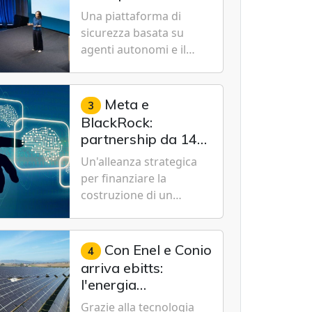
Cybersecurity.
nuovo modello IA
Una piattaforma di
specializzato per la
sicurezza basata su
cybersecurity
agenti autonomi e il
modello Microsoft AI-
Cyber-1-Flash per
consentire alle
Meta e
3
organizzazioni di
BlackRock:
passare da una difesa
partnership da 14
reattiva a una strategia
miliardi di dollari
Un'alleanza strategica
di gestione continua del
per un data center
per finanziare la
rischio.
da record in Texas
costruzione di un
campus tecnologico da
1 gigawatt a El Paso,
volto a sostenere le
Con Enel e Conio
4
future ambizioni di
arriva ebitts:
superintelligenza e
l'energia
intelligenza artificiale
rinnovabile entra in
Grazie alla tecnologia