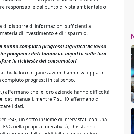
ere
responsabile
dal punto di vista ambientale o
 di disporre di informazioni sufficienti
a
 materia di investimento e di risparmio.
n hanno compiuto progressi significativi verso
che pongono i
dati hanno un impatto sulla loro
sfare le richieste dei consumatori
erma che le loro organizzazioni hanno sviluppato
a compiuto progressi in tal senso.
73%) affermano che le loro aziende hanno difficoltà
e
i dati manuali, mentre 7 su 10 affermano di
zzare
i dati.
ader ESG, un sotto
insieme di intervistati con una
li ESG nella propria operatività
, che stanno
glioramento della redditività e un maggiore