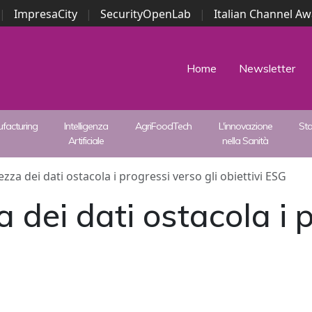
|
ImpresaCity
|
SecurityOpenLab
|
Italian Channel A
Security Awards
|
...
Home
Newsletter
facturing
Intelligenza
AgriFoodTech
L'innovazione
St
Artificiale
nella Sanità
zza dei dati ostacola i progressi verso gli obiettivi ESG
 dei dati ostacola i 
G