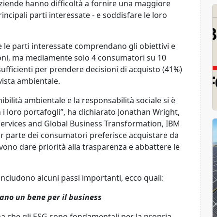
aziende
hanno difficoltà a
fornire una maggiore
incipali part
i
interessat
e
- e soddisfare le
loro
he le parti interessate comprendano gli obiettivi e
ni, ma
mediamente
solo
4 consumatori su 10
sufficienti per prendere decisioni di acquisto (41%)
 vista ambientale.
ilità ambientale e la responsabilità sociale si è
i loro portafogli
”
, ha dichiarato Jonathan Wright,
Services and Global Business Transformation, IBM
 parte dei consumatori preferisce acquistare da
evono dare priorità alla trasparenza e abbattere le
o includono alcuni passi importanti, ecco quali:
ano un bene per
il business
ma che
gli ESG sono fondamentali
per la propria