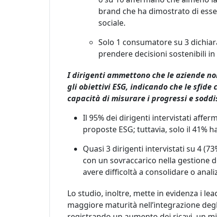
brand che ha dimostrato di ess
social
e
.
Solo 1 consumatore su 3 dichiara
prendere decisioni sostenibili in
I dirigenti ammettono che le aziende no
gli obiettivi ESG, indicando che le sfide
capacità di misurare i progressi e soddi
Il 95% dei dirigenti intervistati aff
proposte ESG; tuttavia, solo il 41% h
Quasi 3 dirigenti intervistati su 4 (
con un
sovraccarico
nella gestione
d
avere difficoltà a consolidare o
anali
Lo studio, inoltre, mette in evidenza i le
maggiore maturità
nell’integrazione deg
registrando un aumento dei ricavi, un mi