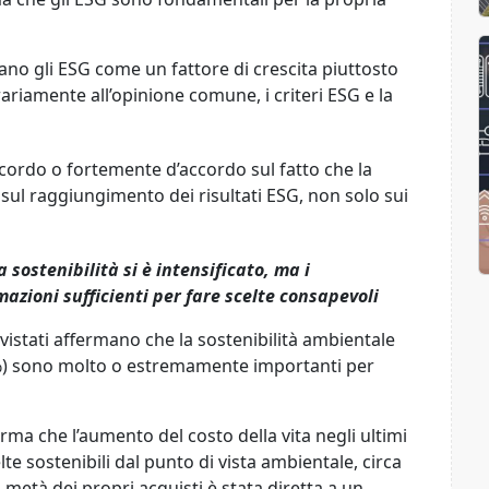
rano
gli
ESG come un fattore di crescita piuttosto
ariamente all
’
opinione comune,
i criteri ESG
e la
cordo o fortemente d
’
accordo sul fatto che la
sul raggiungimento dei risultati ESG, non solo sui
sostenibilità si è intensificato, ma i
azioni sufficienti per fare scelte
consapevoli
vistati affermano che la sostenibilità ambientale
65%) sono molto o estremamente importanti per
ferma che
l’
aument
o
del costo della vita negli ultimi
elte sostenibili dal punto di vista ambientale, circa
 metà dei propri acquisti
è stata diretta a un