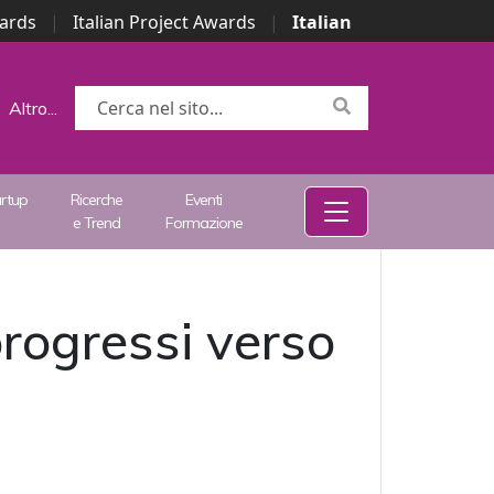
wards
|
Italian Project Awards
|
Italian
Altro...
artup
Ricerche
Eventi
e Trend
Formazione
progressi verso