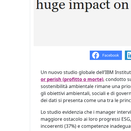
Un nuovo studio globale dell
’
IBM Institu
or perish (profitto o morte)
, condotto 
sostenibilità ambientale rimane una prior
gli obiettivi ambientali, sociali e di gove
dei dati
si presenta come
una
tra le prin
Lo studio evidenzia
che i
manager
intervi
maggiore ostacolo a
i
loro progress
i
ESG,
incoerenti (37%) e competenze inadeguate