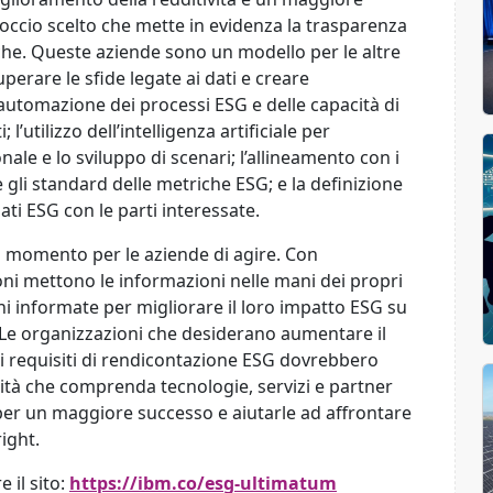
occio
scelto che mette in evidenza la
trasparenza
che. Quest
e aziende sono un modello
per le
altre
uperare le sfide legate ai dati e creare
automazione dei processi ESG e delle capacità di
; l
’
utilizzo dell
’
intelligenza artificiale per
onale e lo sviluppo di scenari; l
’
allineamento con i
e gli standard delle metriche ESG; e la definizione
ati ESG con le parti interessate.
il momento per le aziende
di agire. Con
ioni mettono le informazioni nelle mani dei propri
 informate per migliorare il loro impatto ESG su
 “Le organizzazioni che desiderano aumentare il
i requisiti di rendicontazione ESG dovrebbero
tà che comprenda tecnologie, servizi e partner
 per un maggiore successo e aiutarle ad affrontare
ight.
 il sito:
https://ibm.co/esg-ultimatum