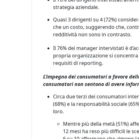
strategia aziendale.
Quasi 3 dirigenti su 4 (72%) conside
che un costo, suggerendo che, contr
redditività non sono in contrasto.
Il
76
%
dei
manager
intervistati è d
’
ac
propria organizzazione si concentra 
requisiti di reporting.
L
’
impegno dei consumatori a favore della 
consumatori non sentono di avere inform
Circa due terzi dei consumatori inter
(68%) e la responsabilità sociale (
loro.
Mentre più della metà (51%) af
12 mesi ha reso più difficili le sc
6 su 10 affermano che almeno la