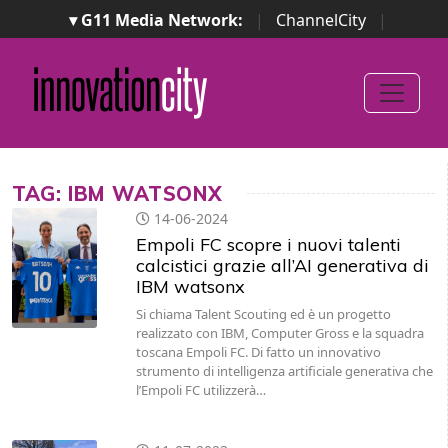
▾ G11 Media Network:
|
ChannelCity
|
ImpresaCity
|
SecurityOpenLab
|
Italian Channel
Awards
|
Italian Project Awards
|
Italian Security
Awards
|
...
TAG: IBM WATSONX
14-06-2024
Empoli FC scopre i nuovi talenti
calcistici grazie all’AI generativa di
IBM watsonx
Si chiama Talent Scouting ed è un progetto
realizzato con IBM, Computer Gross e la squadra
toscana Empoli FC. Di fatto un innovativo
strumento di intelligenza artificiale generativa che
l’Empoli FC utilizzerà…