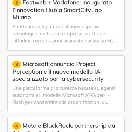
Fastweb + Vodafone: inaugurato
2
l’Innovation Hub a SmartCityLab
Milano
Aperto in via Ripamonti il nuovo spazio
tecnologico dedicato a imprese, startup e
cittadini, con soluzioni avanzate basate su 5G,
IoT, Cloud, Intelligenza Artificiale e
Cybersecurity.
Microsoft annuncia Project
3
Perception e il nuovo modello IA
specializzato per la cybersecurity
Una piattaforma di sicurezza basata su agenti
autonomi e il modello Microsoft AI-Cyber-1-
Flash per consentire alle organizzazioni di
passare da una difesa reattiva a una strategia di
gestione continua del rischio.
Meta e BlackRock: partnership da
4