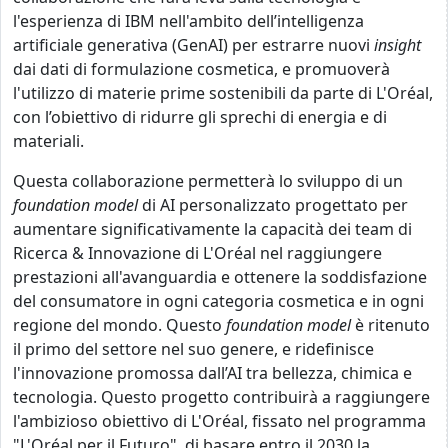
l'esperienza di IBM nell'ambito dell’intelligenza
artificiale generativa
(
GenAI) per estrarre nuovi
insight
dai dati di formulazione cosmetica, e promuoverà
l'utilizzo di materie prime sostenibili da parte di
L'Oréal
,
con l’obiettivo di ridurre gli sprechi di energia e di
materiali.
Questa collaborazione permetterà lo sviluppo di un
foundation model
di AI personalizzato progettato per
aumentare significativamente la capacità dei team di
Ricerca & Innovazione di L'Oréal nel raggiungere
prestazioni all'avanguardia e ottenere la soddisfazione
del consumatore in ogni categoria cosmetica e in ogni
regione del mondo
. Questo
foundation model
è ritenuto
il
primo del settore nel suo genere, e ridefinisce
l'innovazione promossa dall’AI tra bellezza, chimica e
tecnologia.
Questo progetto contribuirà a raggiungere
l'ambizioso obiettivo di L'Oréal, fissato nel programma
"L
'Oréal per il Futuro
", di basare entro il 2030 la