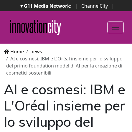
▾ G11 Media Network:
|
ChannelCity
|
ImpresaCity
|
SecurityOpenLab
|
Italian Channel
Awards
|
Italian Project Awards
|
Italian Security
Awards
|
...
Home
news
AI e cosmesi: IBM e L'Oréal insieme per lo sviluppo
del primo foundation model di AI per la creazione di
cosmetici sostenibili
AI e cosmesi: IBM e
L'Oréal insieme per
lo sviluppo del