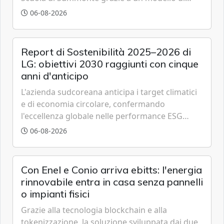
partenariato pubblico-privato e a una rete di
06-08-2026
partner strategici d'eccellenza.
Report di Sostenibilità 2025–2026 di
LG: obiettivi 2030 raggiunti con cinque
anni d'anticipo
L'azienda sudcoreana anticipa i target climatici
e di economia circolare, confermando
l'eccellenza globale nelle performance ESG
grazie a innovazione, accessibilità e governance
06-08-2026
trasparente.
Con Enel e Conio arriva ebitts: l'energia
rinnovabile entra in casa senza pannelli
o impianti fisici
Grazie alla tecnologia blockchain e alla
tokenizzazione, la soluzione sviluppata dai due