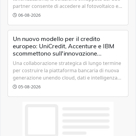
partner consente di accedere al fotovoltaico e
all'eolico ottenendo risparmi diretti in bolletta,
06-08-2026
offrendo un'alternativa ideale soprattutto per
chi vive in appartamento nei centri urbani.
Un nuovo modello per il credito
europeo: UniCredit, Accenture e IBM
scommettono sull'innovazione
tecnologica
Una collaborazione strategica di lungo termine
per costruire la piattaforma bancaria di nuova
generazione unendo cloud, dati e intelligenza
artificiale.
05-08-2026