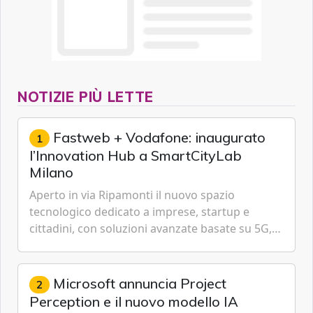
NOTIZIE PIÙ LETTE
Fastweb + Vodafone: inaugurato
1
l’Innovation Hub a SmartCityLab
Milano
Aperto in via Ripamonti il nuovo spazio
tecnologico dedicato a imprese, startup e
cittadini, con soluzioni avanzate basate su 5G,
IoT, Cloud, Intelligenza Artificiale e
Cybersecurity.
Microsoft annuncia Project
2
Perception e il nuovo modello IA