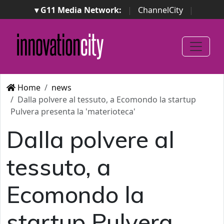
▾ G11 Media Network:
|
ChannelCity
|
ImpresaCity
|
SecurityOpenLab
|
Italian Channel
Awards
|
Italian Project Awards
|
Italian Security
Awards
|
...
Home
news
Dalla polvere al tessuto, a Ecomondo la startup
Pulvera presenta la 'materioteca'
Dalla polvere al
tessuto, a
Ecomondo la
startup Pulvera