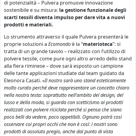
di potenzialità
–
Pulvera promuove innovazione
sostenibile e su misura:
la gestione funzionale degli
scarti tessili diventa impulso per dare vita a nuovi
prodotti e materiali.
Lo strumento attraverso il quale Pulvera presenterà le
proprie soluzioni a
Ecomondo
è la “
materioteca
”: si
tratta di un grande tavolo – realizzato con l’utilizzo di
polvere tessile, come pure ogni altro arredo dello stand
alla fiera riminese – dove sarà esposto un campione
delle tante applicazioni studiate dal team guidato da
Eleonora Casati. «
Il nostro sarà uno stand esteticamente
molto curato perché deve rappresentare un concetto chiaro
nella nostra testa: soprattutto nell'ambito del design, del
lusso e della moda, si guarda con scetticismo ai prodotti
realizzati con polvere riciclata perché si pensa che siano
poco belli da vedere, poco appetibili. Ognuno potrà così
osservare coi propri occhi che non è così: i nostri sono
prodotti di assoluto pregio, anche dal punto di vista