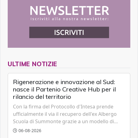
ULTIME NOTIZIE
Rigenerazione e innovazione al Sud:
nasce il Partenio Creative Hub per il
rilancio del territorio
Con la firma del Protocollo d'Intesa prende
ufficialmente il via il recupero dell'ex Albergo
Scuola di Summonte grazie a un modello di
partenariato pubblico-privato e a una rete di
06-08-2026
partner strategici d'eccellenza.