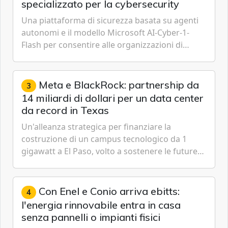
specializzato per la cybersecurity
Una piattaforma di sicurezza basata su agenti
autonomi e il modello Microsoft AI-Cyber-1-
Flash per consentire alle organizzazioni di
passare da una difesa reattiva a una strategia di
gestione continua del rischio.
Meta e BlackRock: partnership da
3
14 miliardi di dollari per un data center
da record in Texas
Un'alleanza strategica per finanziare la
costruzione di un campus tecnologico da 1
gigawatt a El Paso, volto a sostenere le future
ambizioni di superintelligenza e intelligenza
artificiale dell'azienda di Mark Zuckerberg.
Con Enel e Conio arriva ebitts:
4
l'energia rinnovabile entra in casa
senza pannelli o impianti fisici