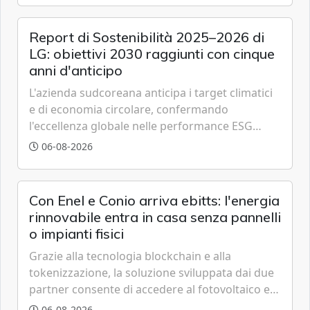
Report di Sostenibilità 2025–2026 di
LG: obiettivi 2030 raggiunti con cinque
anni d'anticipo
L'azienda sudcoreana anticipa i target climatici
e di economia circolare, confermando
l'eccellenza globale nelle performance ESG
grazie a innovazione, accessibilità e governance
06-08-2026
trasparente.
Con Enel e Conio arriva ebitts: l'energia
rinnovabile entra in casa senza pannelli
o impianti fisici
Grazie alla tecnologia blockchain e alla
tokenizzazione, la soluzione sviluppata dai due
partner consente di accedere al fotovoltaico e
all'eolico ottenendo risparmi diretti in bolletta,
06-08-2026