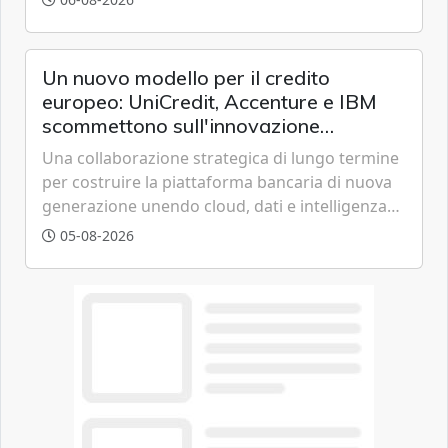
offrendo un'alternativa ideale soprattutto per
chi vive in appartamento nei centri urbani.
Un nuovo modello per il credito
europeo: UniCredit, Accenture e IBM
scommettono sull'innovazione
tecnologica
Una collaborazione strategica di lungo termine
per costruire la piattaforma bancaria di nuova
generazione unendo cloud, dati e intelligenza
artificiale.
05-08-2026