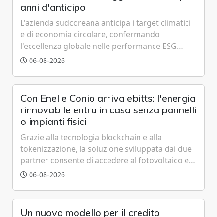
anni d'anticipo
L'azienda sudcoreana anticipa i target climatici
e di economia circolare, confermando
l'eccellenza globale nelle performance ESG
grazie a innovazione, accessibilità e governance
06-08-2026
trasparente.
Con Enel e Conio arriva ebitts: l'energia
rinnovabile entra in casa senza pannelli
o impianti fisici
Grazie alla tecnologia blockchain e alla
tokenizzazione, la soluzione sviluppata dai due
partner consente di accedere al fotovoltaico e
all'eolico ottenendo risparmi diretti in bolletta,
06-08-2026
offrendo un'alternativa ideale soprattutto per
chi vive in appartamento nei centri urbani.
Un nuovo modello per il credito