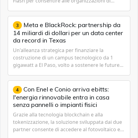
Flash per consentire alle organizzazioni di
passare da una difesa reattiva a una strategia di
gestione continua del rischio.
Meta e BlackRock: partnership da
3
14 miliardi di dollari per un data center
da record in Texas
Un'alleanza strategica per finanziare la
costruzione di un campus tecnologico da 1
gigawatt a El Paso, volto a sostenere le future
ambizioni di superintelligenza e intelligenza
artificiale dell'azienda di Mark Zuckerberg.
Con Enel e Conio arriva ebitts:
4
l'energia rinnovabile entra in casa
senza pannelli o impianti fisici
Grazie alla tecnologia blockchain e alla
tokenizzazione, la soluzione sviluppata dai due
partner consente di accedere al fotovoltaico e
all'eolico ottenendo risparmi diretti in bolletta,