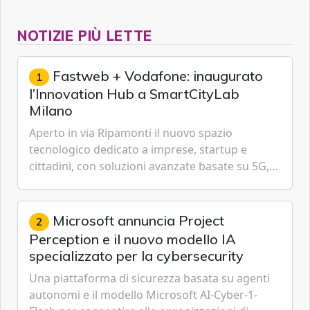
NOTIZIE PIÙ LETTE
Fastweb + Vodafone: inaugurato
1
l’Innovation Hub a SmartCityLab
Milano
Aperto in via Ripamonti il nuovo spazio
tecnologico dedicato a imprese, startup e
cittadini, con soluzioni avanzate basate su 5G,
IoT, Cloud, Intelligenza Artificiale e
Cybersecurity.
Microsoft annuncia Project
2
Perception e il nuovo modello IA
specializzato per la cybersecurity
Una piattaforma di sicurezza basata su agenti
autonomi e il modello Microsoft AI-Cyber-1-