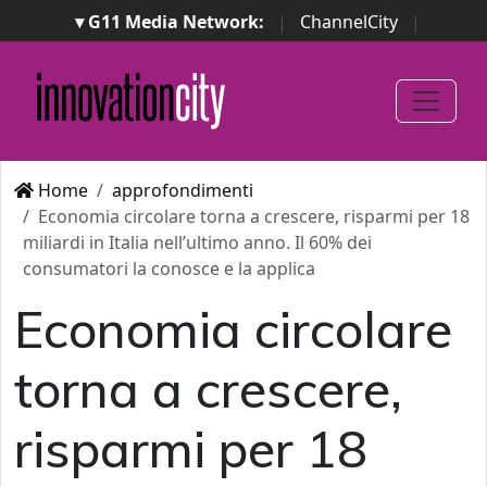
▾ G11 Media Network:
|
ChannelCity
|
ImpresaCity
|
SecurityOpenLab
|
Italian Channel
Awards
|
Italian Project Awards
|
Italian Security
Awards
|
...
Home
approfondimenti
Economia circolare torna a crescere, risparmi per 18
miliardi in Italia nell’ultimo anno. Il 60% dei
consumatori la conosce e la applica
Economia circolare
torna a crescere,
risparmi per 18