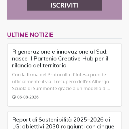
ULTIME NOTIZIE
Rigenerazione e innovazione al Sud:
nasce il Partenio Creative Hub per il
rilancio del territorio
Con la firma del Protocollo d'Intesa prende
ufficialmente il via il recupero dell'ex Albergo
Scuola di Summonte grazie a un modello di
partenariato pubblico-privato e a una rete di
06-08-2026
partner strategici d'eccellenza.
Report di Sostenibilità 2025–2026 di
LG: obiettivi 2030 raggiunti con cinque