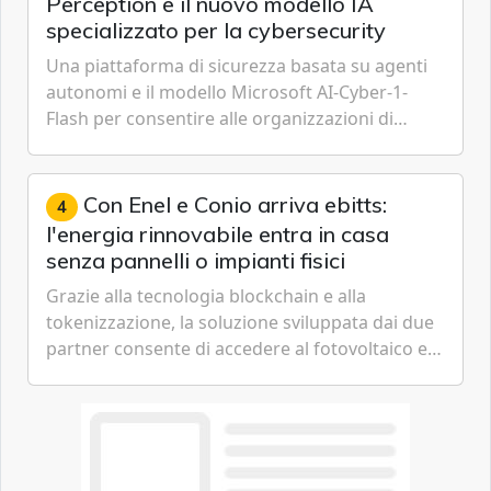
Perception e il nuovo modello IA
specializzato per la cybersecurity
Una piattaforma di sicurezza basata su agenti
autonomi e il modello Microsoft AI-Cyber-1-
Flash per consentire alle organizzazioni di
passare da una difesa reattiva a una strategia di
gestione continua del rischio.
Con Enel e Conio arriva ebitts:
4
l'energia rinnovabile entra in casa
senza pannelli o impianti fisici
Grazie alla tecnologia blockchain e alla
tokenizzazione, la soluzione sviluppata dai due
partner consente di accedere al fotovoltaico e
all'eolico ottenendo risparmi diretti in bolletta,
offrendo un'alternativa ideale soprattutto per
chi vive in appartamento nei centri urbani.