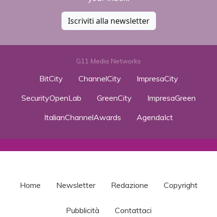
Iscriviti alla newsletter
G11 Media Networks
BitCity
ChannelCity
ImpresaCity
SecurityOpenLab
GreenCity
ImpresaGreen
ItalianChannelAwards
AgendaIct
Home
Newsletter
Redazione
Copyright
Pubblicità
Contattaci