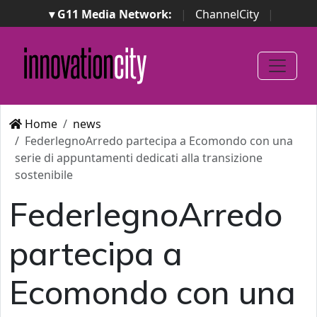
▾ G11 Media Network:
|
ChannelCity
|
ImpresaCity
|
SecurityOpenLab
|
Italian Channel
Awards
|
Italian Project Awards
|
Italian Security
Awards
|
...
Home
news
FederlegnoArredo partecipa a Ecomondo con una
serie di appuntamenti dedicati alla transizione
sostenibile
FederlegnoArredo
partecipa a
Ecomondo con una