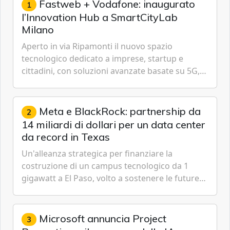
Fastweb + Vodafone: inaugurato
1
l’Innovation Hub a SmartCityLab
Milano
Aperto in via Ripamonti il nuovo spazio
tecnologico dedicato a imprese, startup e
cittadini, con soluzioni avanzate basate su 5G,
IoT, Cloud, Intelligenza Artificiale e
Cybersecurity.
Meta e BlackRock: partnership da
2
14 miliardi di dollari per un data center
da record in Texas
Un'alleanza strategica per finanziare la
costruzione di un campus tecnologico da 1
gigawatt a El Paso, volto a sostenere le future
ambizioni di superintelligenza e intelligenza
artificiale dell'azienda di Mark Zuckerberg.
Microsoft annuncia Project
3