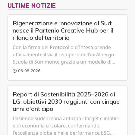
ULTIME NOTIZIE
Rigenerazione e innovazione al Sud:
nasce il Partenio Creative Hub per il
rilancio del territorio
Con la firma del Protocollo d'Intesa prende
ufficialmente il via il recupero dell'ex Albergo
Scuola di Summonte grazie a un modello di
partenariato pubblico-privato e a una rete di
06-08-2026
partner strategici d'eccellenza.
Report di Sostenibilità 2025–2026 di
LG: obiettivi 2030 raggiunti con cinque
anni d'anticipo
L'azienda sudcoreana anticipa i target climatici
e di economia circolare, confermando
l'eccellenza globale nelle performance ESG