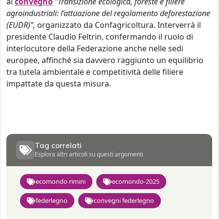
al
convegno
“Transizione ecologica, foreste e filiere
agroindustriali: l’attuazione del regolamento deforestazione
(EUDR)”,
organizzato da Confagricoltura. Interverrà il
presidente Claudio Feltrin, confermando il ruolo di
interlocutore della Federazione anche nelle sedi
europee, affinché sia davvero raggiunto un equilibrio
tra tutela ambientale e competitività delle filiere
impattate da questa misura.
Tag correlati
Esplora altri articoli su questi argomenti
ecomondo rimini
ecomondo-2025
federlegno
convegni federlegno