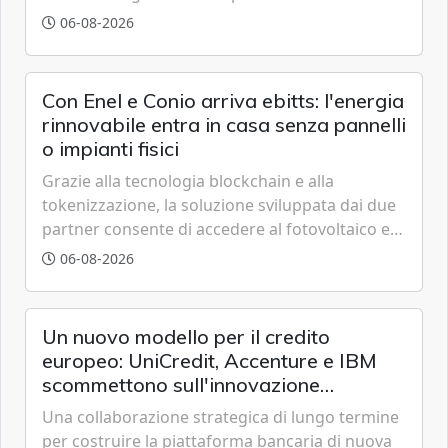
grazie a innovazione, accessibilità e governance
06-08-2026
trasparente.
Con Enel e Conio arriva ebitts: l'energia
rinnovabile entra in casa senza pannelli
o impianti fisici
Grazie alla tecnologia blockchain e alla
tokenizzazione, la soluzione sviluppata dai due
partner consente di accedere al fotovoltaico e
all'eolico ottenendo risparmi diretti in bolletta,
06-08-2026
offrendo un'alternativa ideale soprattutto per
chi vive in appartamento nei centri urbani.
Un nuovo modello per il credito
europeo: UniCredit, Accenture e IBM
scommettono sull'innovazione
tecnologica
Una collaborazione strategica di lungo termine
per costruire la piattaforma bancaria di nuova