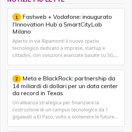
Fastweb + Vodafone: inaugurato
1
l’Innovation Hub a SmartCityLab
Milano
Aperto in via Ripamonti il nuovo spazio
tecnologico dedicato a imprese, startup e
cittadini, con soluzioni avanzate basate su 5G,
IoT, Cloud, Intelligenza Artificiale e
Cybersecurity.
Meta e BlackRock: partnership da
2
14 miliardi di dollari per un data center
da record in Texas
Un'alleanza strategica per finanziare la
costruzione di un campus tecnologico da 1
gigawatt a El Paso, volto a sostenere le future
ambizioni di superintelligenza e intelligenza
artificiale dell'azienda di Mark Zuckerberg.