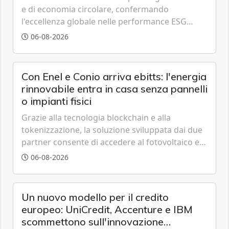
e di economia circolare, confermando
l'eccellenza globale nelle performance ESG
grazie a innovazione, accessibilità e governance
06-08-2026
trasparente.
Con Enel e Conio arriva ebitts: l'energia
rinnovabile entra in casa senza pannelli
o impianti fisici
Grazie alla tecnologia blockchain e alla
tokenizzazione, la soluzione sviluppata dai due
partner consente di accedere al fotovoltaico e
all'eolico ottenendo risparmi diretti in bolletta,
06-08-2026
offrendo un'alternativa ideale soprattutto per
chi vive in appartamento nei centri urbani.
Un nuovo modello per il credito
europeo: UniCredit, Accenture e IBM
scommettono sull'innovazione