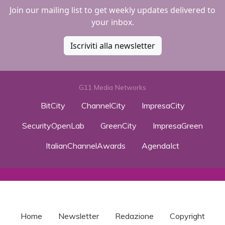
Join our mailing list to get weekly updates delivered to
your inbox.
Iscriviti alla newsletter
G11 Media Networks
BitCity
ChannelCity
ImpresaCity
SecurityOpenLab
GreenCity
ImpresaGreen
ItalianChannelAwards
AgendaIct
Home
Newsletter
Redazione
Copyright