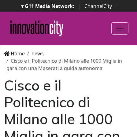
▾ G11 Media Network:
|
ChannelCity
|
ImpresaCity
|
SecurityOpenLab
|
Italian Channel
Awards
|
Italian Project Awards
|
Italian Security
Awards
|
...
Home
news
Cisco e il Politecnico di Milano alle 1000 Miglia in
gara con una Maserati a guida autonoma
Cisco e il
Politecnico di
Milano alle 1000
Miglia in gara con