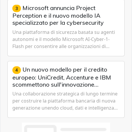
Microsoft annuncia Project
3
Perception e il nuovo modello IA
specializzato per la cybersecurity
Una piattaforma di sicurezza basata su agenti
autonomi e il modello Microsoft AI-Cyber-1-
Flash per consentire alle organizzazioni di
passare da una difesa reattiva a una strategia di
gestione continua del rischio.
Un nuovo modello per il credito
4
europeo: UniCredit, Accenture e IBM
scommettono sull'innovazione
tecnologica
Una collaborazione strategica di lungo termine
per costruire la piattaforma bancaria di nuova
generazione unendo cloud, dati e intelligenza
artificiale.