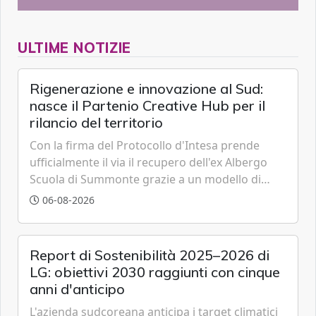
ULTIME NOTIZIE
Rigenerazione e innovazione al Sud:
nasce il Partenio Creative Hub per il
rilancio del territorio
Con la firma del Protocollo d'Intesa prende
ufficialmente il via il recupero dell'ex Albergo
Scuola di Summonte grazie a un modello di
partenariato pubblico-privato e a una rete di
06-08-2026
partner strategici d'eccellenza.
Report di Sostenibilità 2025–2026 di
LG: obiettivi 2030 raggiunti con cinque
anni d'anticipo
L'azienda sudcoreana anticipa i target climatici