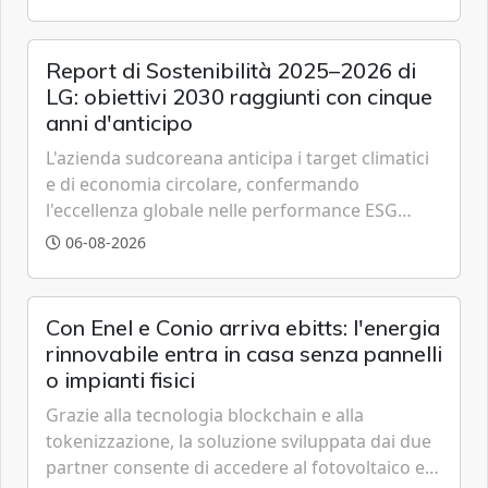
partner strategici d'eccellenza.
Report di Sostenibilità 2025–2026 di
LG: obiettivi 2030 raggiunti con cinque
anni d'anticipo
L'azienda sudcoreana anticipa i target climatici
e di economia circolare, confermando
l'eccellenza globale nelle performance ESG
grazie a innovazione, accessibilità e governance
06-08-2026
trasparente.
Con Enel e Conio arriva ebitts: l'energia
rinnovabile entra in casa senza pannelli
o impianti fisici
Grazie alla tecnologia blockchain e alla
tokenizzazione, la soluzione sviluppata dai due
partner consente di accedere al fotovoltaico e