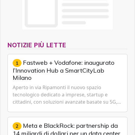
NOTIZIE PIÙ LETTE
Fastweb + Vodafone: inaugurato
1
l’Innovation Hub a SmartCityLab
Milano
Aperto in via Ripamonti il nuovo spazio
tecnologico dedicato a imprese, startup e
cittadini, con soluzioni avanzate basate su 5G,
IoT, Cloud, Intelligenza Artificiale e
Cybersecurity.
Meta e BlackRock: partnership da
2
14 miliardi di dollari per un data center