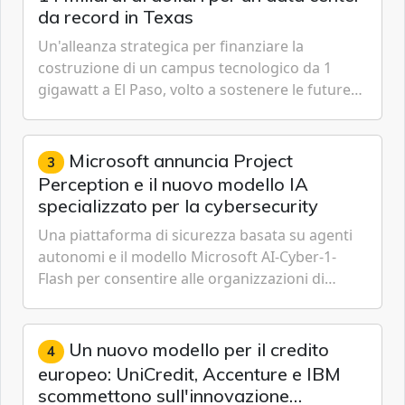
da record in Texas
Un'alleanza strategica per finanziare la
costruzione di un campus tecnologico da 1
gigawatt a El Paso, volto a sostenere le future
ambizioni di superintelligenza e intelligenza
artificiale dell'azienda di Mark Zuckerberg.
Microsoft annuncia Project
3
Perception e il nuovo modello IA
specializzato per la cybersecurity
Una piattaforma di sicurezza basata su agenti
autonomi e il modello Microsoft AI-Cyber-1-
Flash per consentire alle organizzazioni di
passare da una difesa reattiva a una strategia di
gestione continua del rischio.
Un nuovo modello per il credito
4
europeo: UniCredit, Accenture e IBM
scommettono sull'innovazione