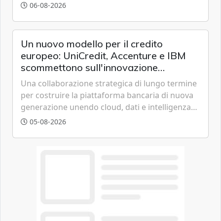
all'eolico ottenendo risparmi diretti in bolletta,
06-08-2026
offrendo un'alternativa ideale soprattutto per
chi vive in appartamento nei centri urbani.
Un nuovo modello per il credito
europeo: UniCredit, Accenture e IBM
scommettono sull'innovazione
tecnologica
Una collaborazione strategica di lungo termine
per costruire la piattaforma bancaria di nuova
generazione unendo cloud, dati e intelligenza
artificiale.
05-08-2026