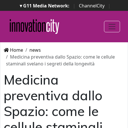
▾ G11 Media Network:
|
ChannelCity
|
ImpresaCity
|
SecurityOpenLab
|
Italian Channel
Awards
|
Italian Project Awards
|
Italian Security
Awards
|
...
Home
news
Medicina preventiva dallo Spazio: come le cellule
staminali svelano i segreti della longevità
Medicina
preventiva dallo
Spazio: come le
cellule staminali