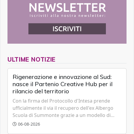
ULTIME NOTIZIE
Rigenerazione e innovazione al Sud:
nasce il Partenio Creative Hub per il
rilancio del territorio
Con la firma del Protocollo d'Intesa prende
ufficialmente il via il recupero dell'ex Albergo
Scuola di Summonte grazie a un modello di
partenariato pubblico-privato e a una rete di
06-08-2026
partner strategici d'eccellenza.