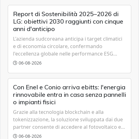
Report di Sostenibilità 2025–2026 di
LG: obiettivi 2030 raggiunti con cinque
anni d'anticipo
L'azienda sudcoreana anticipa i target climatici
e di economia circolare, confermando
l'eccellenza globale nelle performance ESG
grazie a innovazione, accessibilità e governance
06-08-2026
trasparente.
Con Enel e Conio arriva ebitts: l'energia
rinnovabile entra in casa senza pannelli
o impianti fisici
Grazie alla tecnologia blockchain e alla
tokenizzazione, la soluzione sviluppata dai due
partner consente di accedere al fotovoltaico e
all'eolico ottenendo risparmi diretti in bolletta,
06-08-2026