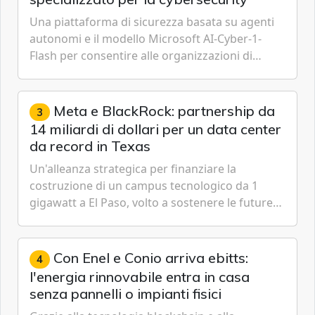
Una piattaforma di sicurezza basata su agenti
autonomi e il modello Microsoft AI-Cyber-1-
Flash per consentire alle organizzazioni di
passare da una difesa reattiva a una strategia di
gestione continua del rischio.
Meta e BlackRock: partnership da
3
14 miliardi di dollari per un data center
da record in Texas
Un'alleanza strategica per finanziare la
costruzione di un campus tecnologico da 1
gigawatt a El Paso, volto a sostenere le future
ambizioni di superintelligenza e intelligenza
artificiale dell'azienda di Mark Zuckerberg.
Con Enel e Conio arriva ebitts:
4
l'energia rinnovabile entra in casa
senza pannelli o impianti fisici