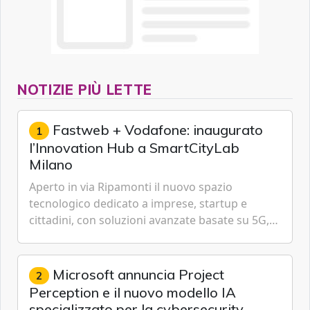
NOTIZIE PIÙ LETTE
Fastweb + Vodafone: inaugurato
1
l’Innovation Hub a SmartCityLab
Milano
Aperto in via Ripamonti il nuovo spazio
tecnologico dedicato a imprese, startup e
cittadini, con soluzioni avanzate basate su 5G,
IoT, Cloud, Intelligenza Artificiale e
Cybersecurity.
Microsoft annuncia Project
2
Perception e il nuovo modello IA
specializzato per la cybersecurity