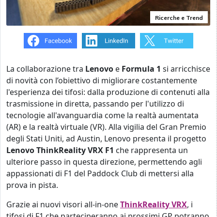
Ricerche e Trend
La collaborazione tra
Lenovo
e
Formula 1
si arricchisce
di novità con l’obiettivo di migliorare costantemente
l'esperienza dei tifosi: dalla produzione di contenuti alla
trasmissione in diretta, passando per l'utilizzo di
tecnologie all'avanguardia come la realtà aumentata
(AR) e la realtà virtuale (VR). Alla vigilia del Gran Premio
degli Stati Uniti, ad Austin, Lenovo presenta il progetto
Lenovo ThinkReality VRX F1
che rappresenta un
ulteriore passo in questa direzione, permettendo agli
appassionati di F1 del Paddock Club di mettersi alla
prova in pista.
Grazie ai nuovi visori all-in-one
ThinkReality VRX
, i
tifosi di F1 che parteciperanno ai prossimi GP potranno