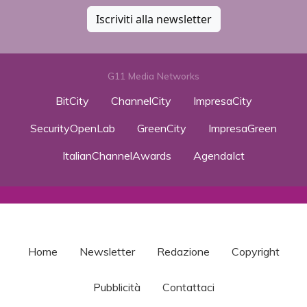
Iscriviti alla newsletter
G11 Media Networks
BitCity
ChannelCity
ImpresaCity
SecurityOpenLab
GreenCity
ImpresaGreen
ItalianChannelAwards
AgendaIct
Home
Newsletter
Redazione
Copyright
Pubblicità
Contattaci