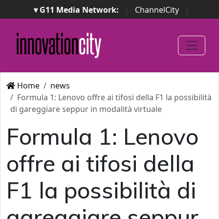
▾ G11 Media Network:
|
ChannelCity
|
ImpresaCity
|
SecurityOpenLab
|
Italian Channel
Awards
|
Italian Project Awards
|
Italian Security
Awards
|
...
Home
news
Formula 1: Lenovo offre ai tifosi della F1 la possibilità
di gareggiare seppur in modalità virtuale
Formula 1: Lenovo
offre ai tifosi della
F1 la possibilità di
gareggiare seppur