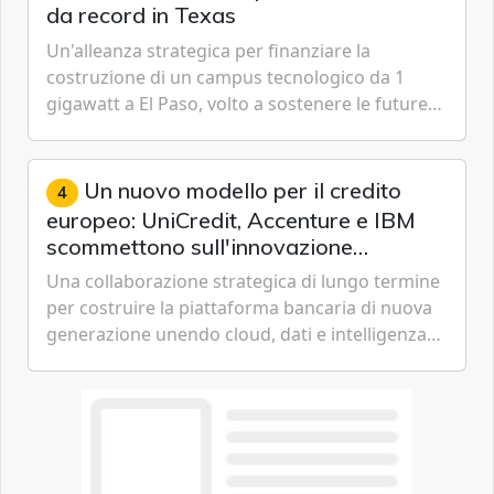
da record in Texas
Un'alleanza strategica per finanziare la
costruzione di un campus tecnologico da 1
gigawatt a El Paso, volto a sostenere le future
ambizioni di superintelligenza e intelligenza
artificiale dell'azienda di Mark Zuckerberg.
Un nuovo modello per il credito
4
europeo: UniCredit, Accenture e IBM
scommettono sull'innovazione
tecnologica
Una collaborazione strategica di lungo termine
per costruire la piattaforma bancaria di nuova
generazione unendo cloud, dati e intelligenza
artificiale.