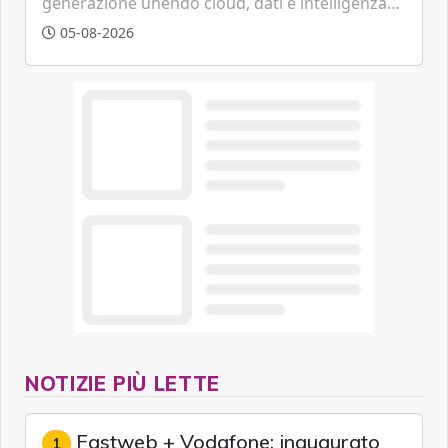
generazione unendo cloud, dati e intelligenza
artificiale.
05-08-2026
NOTIZIE PIÙ LETTE
Fastweb + Vodafone: inaugurato
1