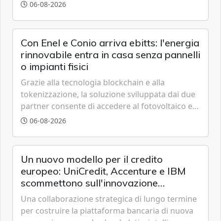
grazie a innovazione, accessibilità e governance
06-08-2026
trasparente.
Con Enel e Conio arriva ebitts: l'energia
rinnovabile entra in casa senza pannelli
o impianti fisici
Grazie alla tecnologia blockchain e alla
tokenizzazione, la soluzione sviluppata dai due
partner consente di accedere al fotovoltaico e
all'eolico ottenendo risparmi diretti in bolletta,
06-08-2026
offrendo un'alternativa ideale soprattutto per
chi vive in appartamento nei centri urbani.
Un nuovo modello per il credito
europeo: UniCredit, Accenture e IBM
scommettono sull'innovazione
tecnologica
Una collaborazione strategica di lungo termine
per costruire la piattaforma bancaria di nuova