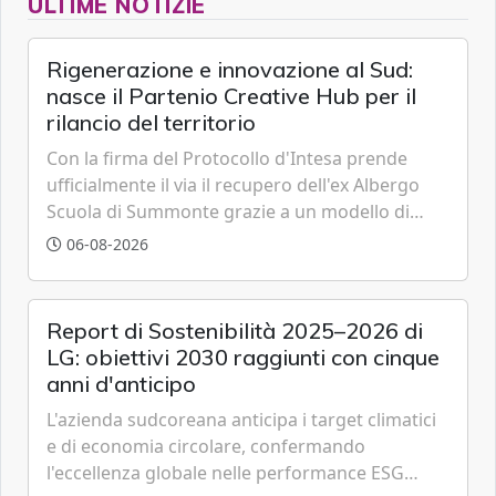
ULTIME NOTIZIE
Rigenerazione e innovazione al Sud:
nasce il Partenio Creative Hub per il
rilancio del territorio
Con la firma del Protocollo d'Intesa prende
ufficialmente il via il recupero dell'ex Albergo
Scuola di Summonte grazie a un modello di
partenariato pubblico-privato e a una rete di
06-08-2026
partner strategici d'eccellenza.
Report di Sostenibilità 2025–2026 di
LG: obiettivi 2030 raggiunti con cinque
anni d'anticipo
L'azienda sudcoreana anticipa i target climatici
e di economia circolare, confermando
l'eccellenza globale nelle performance ESG