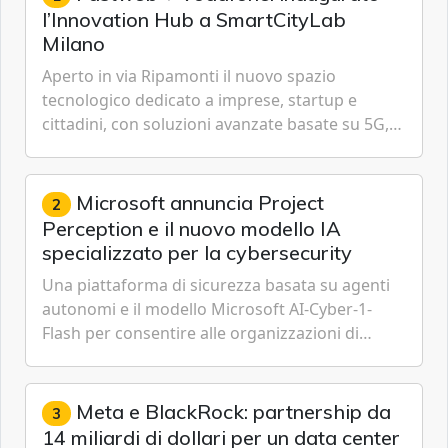
l’Innovation Hub a SmartCityLab
Milano
Aperto in via Ripamonti il nuovo spazio
tecnologico dedicato a imprese, startup e
cittadini, con soluzioni avanzate basate su 5G,
IoT, Cloud, Intelligenza Artificiale e
Cybersecurity.
Microsoft annuncia Project
2
Perception e il nuovo modello IA
specializzato per la cybersecurity
Una piattaforma di sicurezza basata su agenti
autonomi e il modello Microsoft AI-Cyber-1-
Flash per consentire alle organizzazioni di
passare da una difesa reattiva a una strategia di
gestione continua del rischio.
Meta e BlackRock: partnership da
3
14 miliardi di dollari per un data center