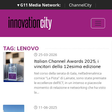
▾ G11 Media Network:
|
ChannelCity
|
ImpresaCity
|
SecurityOpenLab
|
Italian Channel
Awards
|
Italian Project Awards
|
Italian Security
Awards
|
...
TAG: LENOVO
25-03-2026
Italian Channel Awards 2025, i
vincitori della 12esima edizione
Nel corso della serata di Gala, nell’adrenalinica
cornice “La Pista” di Lainate, sono state premiate
le eccellenze dell’ICT, in un intenso e piacevole
momento di relazione e networking che ha visto
la…
11-06-2025