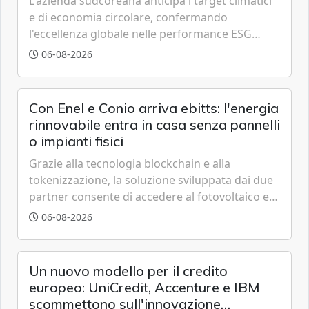
L'azienda sudcoreana anticipa i target climatici
e di economia circolare, confermando
l'eccellenza globale nelle performance ESG
grazie a innovazione, accessibilità e governance
06-08-2026
trasparente.
Con Enel e Conio arriva ebitts: l'energia
rinnovabile entra in casa senza pannelli
o impianti fisici
Grazie alla tecnologia blockchain e alla
tokenizzazione, la soluzione sviluppata dai due
partner consente di accedere al fotovoltaico e
all'eolico ottenendo risparmi diretti in bolletta,
06-08-2026
offrendo un'alternativa ideale soprattutto per
chi vive in appartamento nei centri urbani.
Un nuovo modello per il credito
europeo: UniCredit, Accenture e IBM
scommettono sull'innovazione