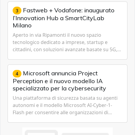
espressione dell'...
Fastweb + Vodafone: inaugurato
3
l’Innovation Hub a SmartCityLab
Milano
Aperto in via Ripamonti il nuovo spazio
tecnologico dedicato a imprese, startup e
cittadini, con soluzioni avanzate basate su 5G,
IoT, Cloud, Intelligenza Artificiale e
Cybersecurity.
Microsoft annuncia Project
4
Perception e il nuovo modello IA
specializzato per la cybersecurity
Una piattaforma di sicurezza basata su agenti
autonomi e il modello Microsoft AI-Cyber-1-
Flash per consentire alle organizzazioni di
passare da una difesa reattiva a una strategia di
gestione continua del rischio.