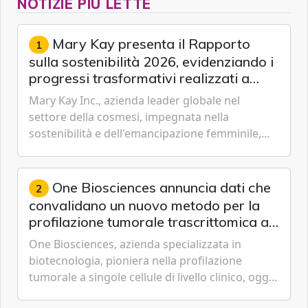
NOTIZIE PIÙ LETTE
Mary Kay presenta il Rapporto
1
sulla sostenibilità 2026, evidenziando i
progressi trasformativi realizzati a
livello globale nelle sfere sociale,
Mary Kay Inc., azienda leader globale nel
economica e ambientale
settore della cosmesi, impegnata nella
sostenibilità e dell'emancipazione femminile,
oggi ha presentato il suo Rapporto sulla
sostenibilità 2026, una panora...
One Biosciences annuncia dati che
2
convalidano un nuovo metodo per la
profilazione tumorale trascrittomica a
singole cellule da campioni istologici
One Biosciences, azienda specializzata in
biotecnologia, pioniera nella profilazione
tumorale a singole cellule di livello clinico, oggi
ha annunciato dati indicanti che i profili di