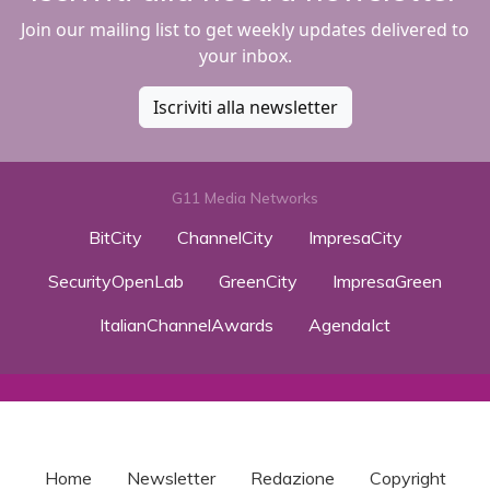
Join our mailing list to get weekly updates delivered to
your inbox.
Iscriviti alla newsletter
G11 Media Networks
BitCity
ChannelCity
ImpresaCity
SecurityOpenLab
GreenCity
ImpresaGreen
ItalianChannelAwards
AgendaIct
Home
Newsletter
Redazione
Copyright