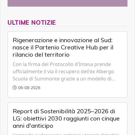
ULTIME NOTIZIE
Rigenerazione e innovazione al Sud:
nasce il Partenio Creative Hub per il
rilancio del territorio
Con la firma del Protocollo d'Intesa prende
ufficialmente il via il recupero dell'ex Albergo
Scuola di Summonte grazie a un modello di
partenariato pubblico-privato e a una rete di
06-08-2026
partner strategici d'eccellenza.
Report di Sostenibilità 2025–2026 di
LG: obiettivi 2030 raggiunti con cinque
anni d'anticipo