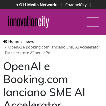
▾ G11 Media Network:
|
ChannelCity
|
ImpresaCity
|
SecurityOpenLab
|
Italian Channel
Awards
|
Italian Project Awards
|
Italian Security
Awards
|
...
Home
news
OpenAI e Booking.com lanciano SME AI Accelerator,
l'acceleratore AI per le Pmi
OpenAI e
Booking.com
lanciano SME AI
Accelerator,