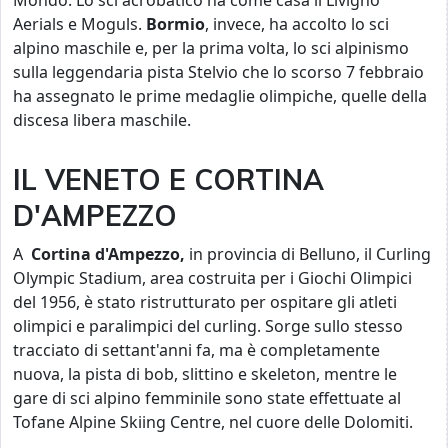
Mondo. Lo sci acrobatico ha come casa il Livigno
Aerials e Moguls.
Bormio
, invece, ha accolto lo sci
alpino maschile e, per la prima volta, lo sci alpinismo
sulla leggendaria pista Stelvio che lo scorso 7 febbraio
ha assegnato le prime medaglie olimpiche, quelle della
discesa libera maschile.
IL VENETO E CORTINA
D'AMPEZZO
A
Cortina d'Ampezzo,
in provincia di Belluno, il Curling
Olympic Stadium, area costruita per i Giochi Olimpici
del 1956, è stato ristrutturato per ospitare gli atleti
olimpici e paralimpici del curling. Sorge sullo stesso
tracciato di settant'anni fa, ma è completamente
nuova, la pista di bob, slittino e skeleton, mentre le
gare di sci alpino femminile sono state effettuate al
Tofane Alpine Skiing Centre, nel cuore delle Dolomiti.