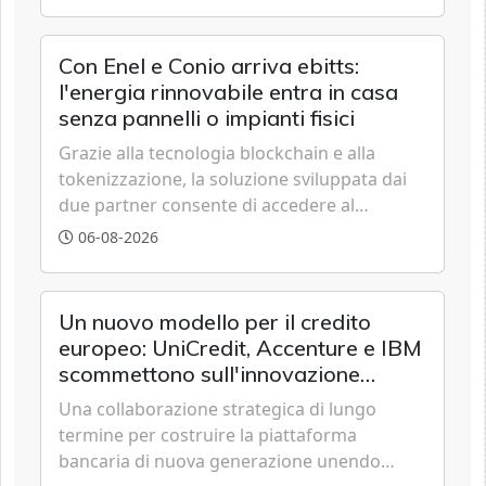
accessibilità e governance trasparente.
Con Enel e Conio arriva ebitts:
l'energia rinnovabile entra in casa
senza pannelli o impianti fisici
Grazie alla tecnologia blockchain e alla
tokenizzazione, la soluzione sviluppata dai
due partner consente di accedere al
fotovoltaico e all'eolico ottenendo risparmi
06-08-2026
diretti in bolletta, offrendo un'alternativa
ideale soprattutto per chi vive in
appartamento nei centri urbani.
Un nuovo modello per il credito
europeo: UniCredit, Accenture e IBM
scommettono sull'innovazione
tecnologica
Una collaborazione strategica di lungo
termine per costruire la piattaforma
bancaria di nuova generazione unendo