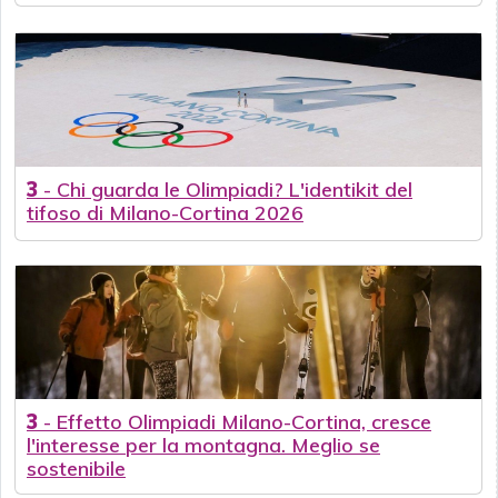
3
-
Chi guarda le Olimpiadi? L'identikit del
tifoso di Milano-Cortina 2026
3
-
Effetto Olimpiadi Milano-Cortina, cresce
l'interesse per la montagna. Meglio se
sostenibile