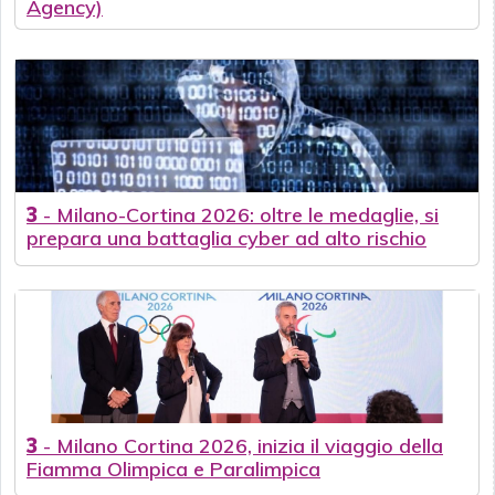
Agency)
3
-
Milano-Cortina 2026: oltre le medaglie, si
prepara una battaglia cyber ad alto rischio
3
-
Milano Cortina 2026, inizia il viaggio della
Fiamma Olimpica e Paralimpica