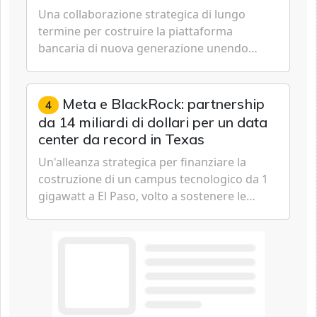
tecnologica
Una collaborazione strategica di lungo
termine per costruire la piattaforma
bancaria di nuova generazione unendo
cloud, dati e intelligenza artificiale.
Meta e BlackRock: partnership
4
da 14 miliardi di dollari per un data
center da record in Texas
Un'alleanza strategica per finanziare la
costruzione di un campus tecnologico da 1
gigawatt a El Paso, volto a sostenere le
future ambizioni di superintelligenza e
intelligenza artificiale dell'azienda di Mark
Zuckerberg.