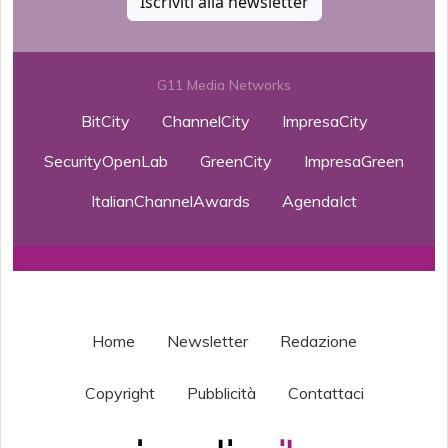
Iscriviti alla newsletter
G11 Media Networks
BitCity
ChannelCity
ImpresaCity
SecurityOpenLab
GreenCity
ImpresaGreen
ItalianChannelAwards
AgendaIct
Home
Newsletter
Redazione
Copyright
Pubblicità
Contattaci