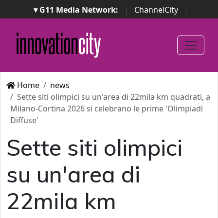
▾ G11 Media Network:
|
ChannelCity
|
ImpresaCity
|
SecurityOpenLab
|
Italian Channel
Awards
|
Italian Project Awards
|
Italian Security
Awards
|
...
Home
news
Sette siti olimpici su un'area di 22mila km quadrati, a
Milano-Cortina 2026 si celebrano le prime 'Olimpiadi
Diffuse'
Sette siti olimpici
su un'area di
22mila km