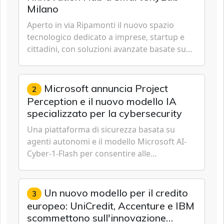
Milano
Aperto in via Ripamonti il nuovo spazio
tecnologico dedicato a imprese, startup e
cittadini, con soluzioni avanzate basate su
5G, IoT, Cloud, Intelligenza Artificiale e
Cybersecurity.
Microsoft annuncia Project
2
Perception e il nuovo modello IA
specializzato per la cybersecurity
Una piattaforma di sicurezza basata su
agenti autonomi e il modello Microsoft AI-
Cyber-1-Flash per consentire alle
organizzazioni di passare da una difesa
reattiva a una strategia di gestione continua
del rischio.
Un nuovo modello per il credito
3
europeo: UniCredit, Accenture e IBM
scommettono sull'innovazione