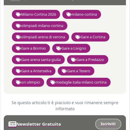
Milano-Cortina 2026
milano-cortina
olimpiadi milano-cortina
olimpiadi arena di verona
Gare a Cortina
Gare a Bormio
Gare a Livigno
Gare arena santa giulia
Gare a Predazzo
Gare a Anterselva
Gare a Tesero
ori olimpici
medaglie italia milano cortina
Se questo articolo ti è piaciuto e vuoi rimanere sempre
informato
Newsletter Gratuita
Iscriviti