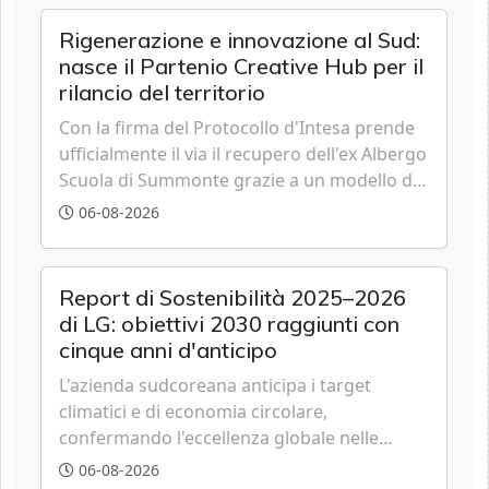
Rigenerazione e innovazione al Sud:
nasce il Partenio Creative Hub per il
rilancio del territorio
Con la firma del Protocollo d'Intesa prende
ufficialmente il via il recupero dell'ex Albergo
Scuola di Summonte grazie a un modello di
partenariato pubblico-privato e a una rete di
06-08-2026
partner strategici d'eccellenza.
Report di Sostenibilità 2025–2026
di LG: obiettivi 2030 raggiunti con
cinque anni d'anticipo
L'azienda sudcoreana anticipa i target
climatici e di economia circolare,
confermando l'eccellenza globale nelle
performance ESG grazie a innovazione,
06-08-2026