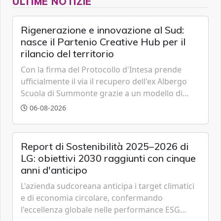
ULTIME NOTIZIE
Rigenerazione e innovazione al Sud:
nasce il Partenio Creative Hub per il
rilancio del territorio
Con la firma del Protocollo d'Intesa prende
ufficialmente il via il recupero dell'ex Albergo
Scuola di Summonte grazie a un modello di
partenariato pubblico-privato e a una rete di
06-08-2026
partner strategici d'eccellenza.
Report di Sostenibilità 2025–2026 di
LG: obiettivi 2030 raggiunti con cinque
anni d'anticipo
L'azienda sudcoreana anticipa i target climatici
e di economia circolare, confermando
l'eccellenza globale nelle performance ESG