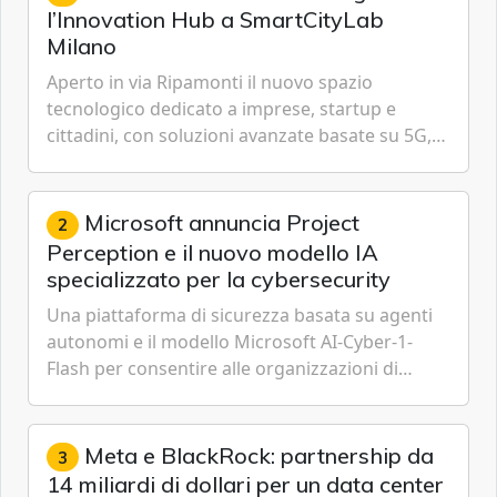
l’Innovation Hub a SmartCityLab
Milano
Aperto in via Ripamonti il nuovo spazio
tecnologico dedicato a imprese, startup e
cittadini, con soluzioni avanzate basate su 5G,
IoT, Cloud, Intelligenza Artificiale e
Cybersecurity.
Microsoft annuncia Project
2
Perception e il nuovo modello IA
specializzato per la cybersecurity
Una piattaforma di sicurezza basata su agenti
autonomi e il modello Microsoft AI-Cyber-1-
Flash per consentire alle organizzazioni di
passare da una difesa reattiva a una strategia di
gestione continua del rischio.
Meta e BlackRock: partnership da
3
14 miliardi di dollari per un data center