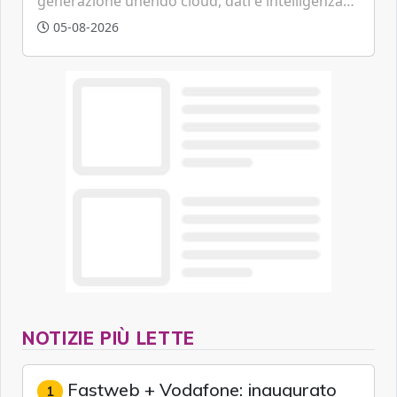
generazione unendo cloud, dati e intelligenza
artificiale.
05-08-2026
NOTIZIE PIÙ LETTE
Fastweb + Vodafone: inaugurato
1