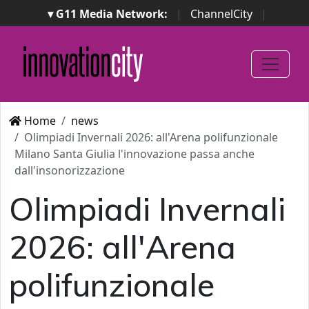
▾ G11 Media Network:
|
ChannelCity
|
ImpresaCity
|
SecurityOpenLab
|
Italian Channel
Awards
|
Italian Project Awards
|
Italian Security
Awards
|
...
Home
news
Olimpiadi Invernali 2026: all'Arena polifunzionale
Milano Santa Giulia l'innovazione passa anche
dall'insonorizzazione
Olimpiadi Invernali
2026: all'Arena
polifunzionale