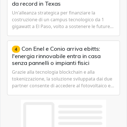
da record in Texas
Un'alleanza strategica per finanziare la
costruzione di un campus tecnologico da 1
gigawatt a El Paso, volto a sostenere le future
ambizioni di superintelligenza e intelligenza
artificiale dell'azienda di Mark Zuckerberg.
Con Enel e Conio arriva ebitts:
4
l'energia rinnovabile entra in casa
senza pannelli o impianti fisici
Grazie alla tecnologia blockchain e alla
tokenizzazione, la soluzione sviluppata dai due
partner consente di accedere al fotovoltaico e
all'eolico ottenendo risparmi diretti in bolletta,
offrendo un'alternativa ideale soprattutto per
chi vive in appartamento nei centri urbani.