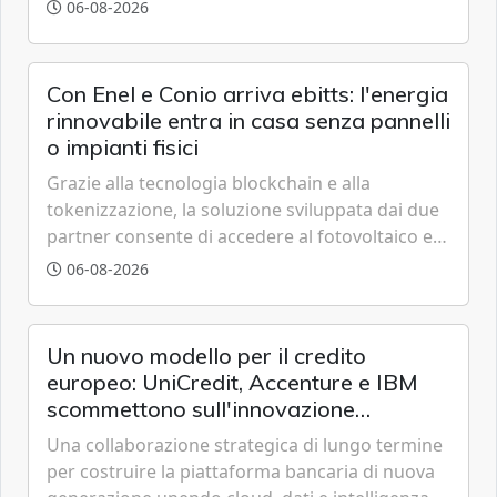
grazie a innovazione, accessibilità e governance
06-08-2026
trasparente.
Con Enel e Conio arriva ebitts: l'energia
rinnovabile entra in casa senza pannelli
o impianti fisici
Grazie alla tecnologia blockchain e alla
tokenizzazione, la soluzione sviluppata dai due
partner consente di accedere al fotovoltaico e
all'eolico ottenendo risparmi diretti in bolletta,
06-08-2026
offrendo un'alternativa ideale soprattutto per
chi vive in appartamento nei centri urbani.
Un nuovo modello per il credito
europeo: UniCredit, Accenture e IBM
scommettono sull'innovazione
tecnologica
Una collaborazione strategica di lungo termine
per costruire la piattaforma bancaria di nuova