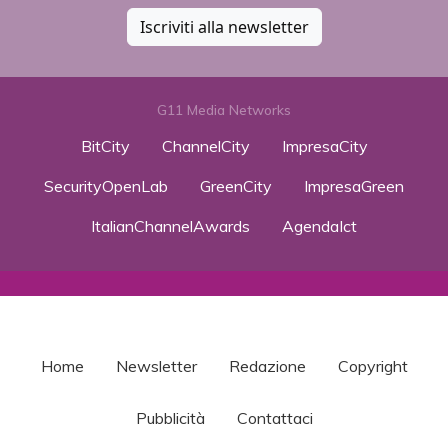
Iscriviti alla newsletter
G11 Media Networks
BitCity
ChannelCity
ImpresaCity
SecurityOpenLab
GreenCity
ImpresaGreen
ItalianChannelAwards
AgendaIct
Home
Newsletter
Redazione
Copyright
Pubblicità
Contattaci