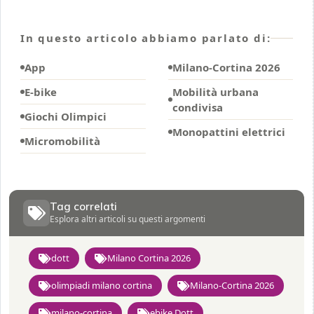
In questo articolo abbiamo parlato di:
App
Milano-Cortina 2026
E-bike
Mobilità urbana
condivisa
Giochi Olimpici
Monopattini elettrici
Micromobilità
Tag correlati
Esplora altri articoli su questi argomenti
dott
Milano Cortina 2026
olimpiadi milano cortina
Milano-Cortina 2026
milano-cortina
ebike Dott