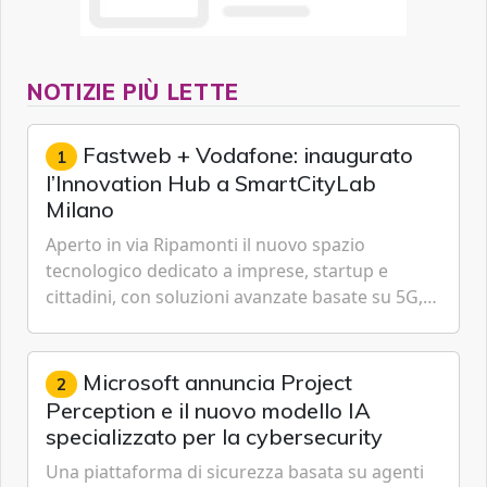
NOTIZIE PIÙ LETTE
Fastweb + Vodafone: inaugurato
1
l’Innovation Hub a SmartCityLab
Milano
Aperto in via Ripamonti il nuovo spazio
tecnologico dedicato a imprese, startup e
cittadini, con soluzioni avanzate basate su 5G,
IoT, Cloud, Intelligenza Artificiale e
Cybersecurity.
Microsoft annuncia Project
2
Perception e il nuovo modello IA
specializzato per la cybersecurity
Una piattaforma di sicurezza basata su agenti