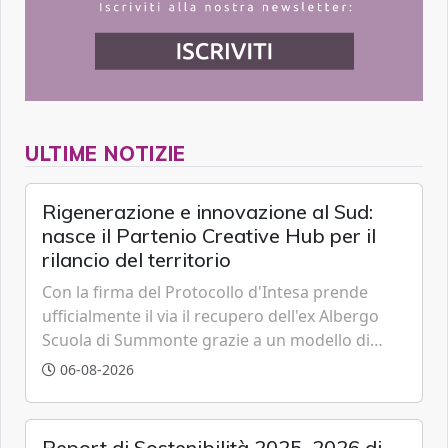
ULTIME NOTIZIE
Rigenerazione e innovazione al Sud:
nasce il Partenio Creative Hub per il
rilancio del territorio
Con la firma del Protocollo d'Intesa prende
ufficialmente il via il recupero dell'ex Albergo
Scuola di Summonte grazie a un modello di
partenariato pubblico-privato e a una rete di
06-08-2026
partner strategici d'eccellenza.
Report di Sostenibilità 2025–2026 di