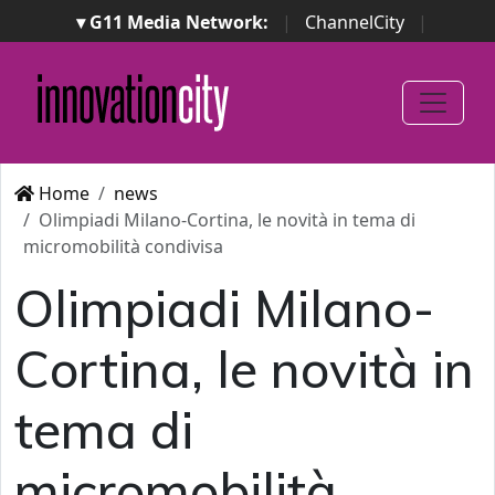
▾ G11 Media Network:
|
ChannelCity
|
ImpresaCity
|
SecurityOpenLab
|
Italian Channel
Awards
|
Italian Project Awards
|
Italian Security
Awards
|
...
Home
news
Olimpiadi Milano-Cortina, le novità in tema di
micromobilità condivisa
Olimpiadi Milano-
Cortina, le novità in
tema di
micromobilità