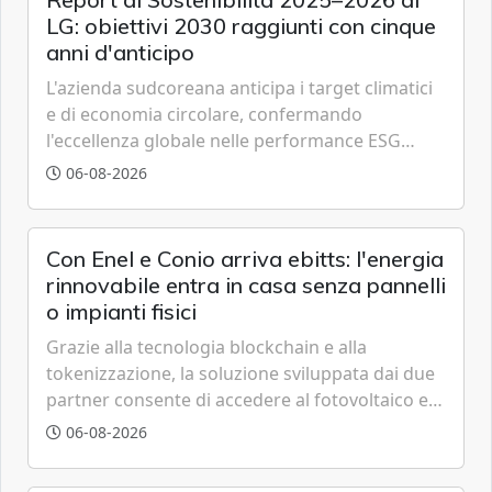
LG: obiettivi 2030 raggiunti con cinque
anni d'anticipo
L'azienda sudcoreana anticipa i target climatici
e di economia circolare, confermando
l'eccellenza globale nelle performance ESG
grazie a innovazione, accessibilità e governance
06-08-2026
trasparente.
Con Enel e Conio arriva ebitts: l'energia
rinnovabile entra in casa senza pannelli
o impianti fisici
Grazie alla tecnologia blockchain e alla
tokenizzazione, la soluzione sviluppata dai due
partner consente di accedere al fotovoltaico e
all'eolico ottenendo risparmi diretti in bolletta,
06-08-2026
offrendo un'alternativa ideale soprattutto per
chi vive in appartamento nei centri urbani.