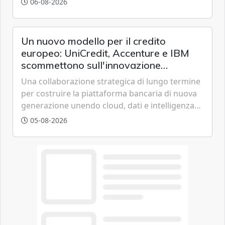
06-08-2026
offrendo un'alternativa ideale soprattutto per
chi vive in appartamento nei centri urbani.
Un nuovo modello per il credito
europeo: UniCredit, Accenture e IBM
scommettono sull'innovazione
tecnologica
Una collaborazione strategica di lungo termine
per costruire la piattaforma bancaria di nuova
generazione unendo cloud, dati e intelligenza
artificiale.
05-08-2026