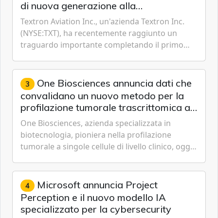
di nuova generazione alla
certificazione
Textron Aviation Inc., un'azienda Textron Inc.
(NYSE:TXT), ha recentemente raggiunto un
traguardo importante completando il primo
volo del prototipo di velivolo Cessna Citation CJ3
Gen3, avvicinando i...
One Biosciences annuncia dati che
3
convalidano un nuovo metodo per la
profilazione tumorale trascrittomica a
singole cellule da campioni istologici
One Biosciences, azienda specializzata in
biotecnologia, pioniera nella profilazione
tumorale a singole cellule di livello clinico, oggi
ha annunciato dati indicanti che i profili di
espressione dell'...
Microsoft annuncia Project
4
Perception e il nuovo modello IA
specializzato per la cybersecurity