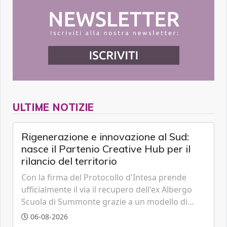
ULTIME NOTIZIE
Rigenerazione e innovazione al Sud:
nasce il Partenio Creative Hub per il
rilancio del territorio
Con la firma del Protocollo d'Intesa prende
ufficialmente il via il recupero dell'ex Albergo
Scuola di Summonte grazie a un modello di
partenariato pubblico-privato e a una rete di
06-08-2026
partner strategici d'eccellenza.