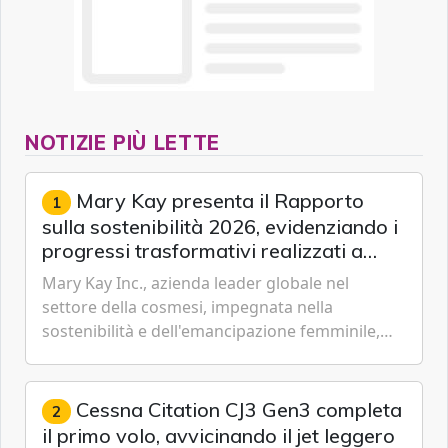
NOTIZIE PIÙ LETTE
Mary Kay presenta il Rapporto
1
sulla sostenibilità 2026, evidenziando i
progressi trasformativi realizzati a
livello globale nelle sfere sociale,
Mary Kay Inc., azienda leader globale nel
economica e ambientale
settore della cosmesi, impegnata nella
sostenibilità e dell'emancipazione femminile,
oggi ha presentato il suo Rapporto sulla
sostenibilità 2026, una panora...
Cessna Citation CJ3 Gen3 completa
2
il primo volo, avvicinando il jet leggero