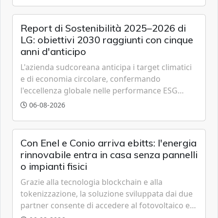
Report di Sostenibilità 2025–2026 di
LG: obiettivi 2030 raggiunti con cinque
anni d'anticipo
L'azienda sudcoreana anticipa i target climatici
e di economia circolare, confermando
l'eccellenza globale nelle performance ESG
grazie a innovazione, accessibilità e governance
06-08-2026
trasparente.
Con Enel e Conio arriva ebitts: l'energia
rinnovabile entra in casa senza pannelli
o impianti fisici
Grazie alla tecnologia blockchain e alla
tokenizzazione, la soluzione sviluppata dai due
partner consente di accedere al fotovoltaico e
all'eolico ottenendo risparmi diretti in bolletta,