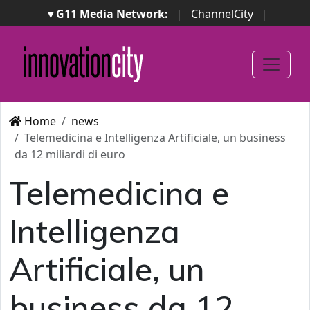
▾ G11 Media Network:
|
ChannelCity
|
ImpresaCity
|
SecurityOpenLab
|
Italian Channel
Awards
|
Italian Project Awards
|
Italian Security
Awards
|
...
Home
news
Telemedicina e Intelligenza Artificiale, un business
da 12 miliardi di euro
Telemedicina e
Intelligenza
Artificiale, un
business da 12