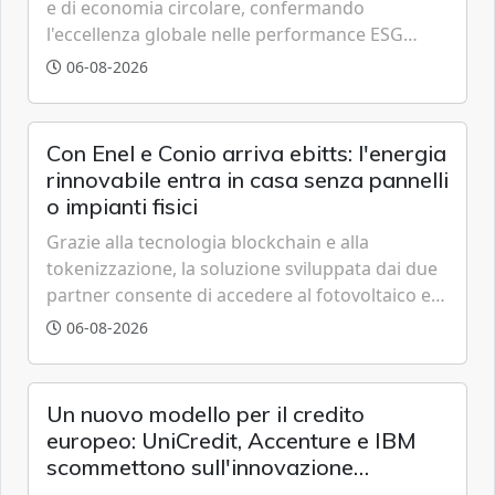
e di economia circolare, confermando
l'eccellenza globale nelle performance ESG
grazie a innovazione, accessibilità e governance
06-08-2026
trasparente.
Con Enel e Conio arriva ebitts: l'energia
rinnovabile entra in casa senza pannelli
o impianti fisici
Grazie alla tecnologia blockchain e alla
tokenizzazione, la soluzione sviluppata dai due
partner consente di accedere al fotovoltaico e
all'eolico ottenendo risparmi diretti in bolletta,
06-08-2026
offrendo un'alternativa ideale soprattutto per
chi vive in appartamento nei centri urbani.
Un nuovo modello per il credito
europeo: UniCredit, Accenture e IBM
scommettono sull'innovazione
tecnologica