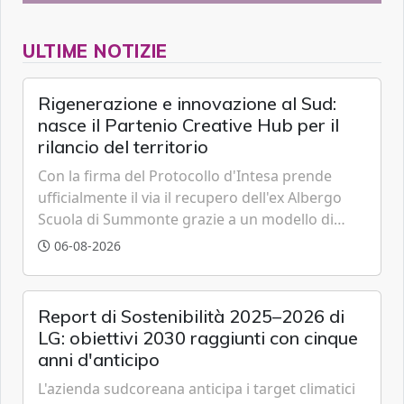
ULTIME NOTIZIE
Rigenerazione e innovazione al Sud:
nasce il Partenio Creative Hub per il
rilancio del territorio
Con la firma del Protocollo d'Intesa prende
ufficialmente il via il recupero dell'ex Albergo
Scuola di Summonte grazie a un modello di
partenariato pubblico-privato e a una rete di
06-08-2026
partner strategici d'eccellenza.
Report di Sostenibilità 2025–2026 di
LG: obiettivi 2030 raggiunti con cinque
anni d'anticipo
L'azienda sudcoreana anticipa i target climatici