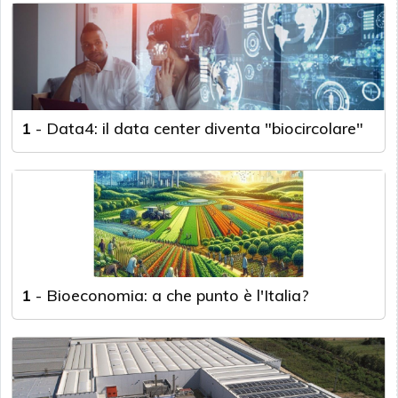
1
-
Data4: il data center diventa "biocircolare"
1
-
Bioeconomia: a che punto è l'Italia?