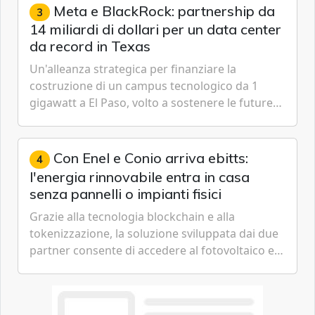
Meta e BlackRock: partnership da
3
14 miliardi di dollari per un data center
da record in Texas
Un'alleanza strategica per finanziare la
costruzione di un campus tecnologico da 1
gigawatt a El Paso, volto a sostenere le future
ambizioni di superintelligenza e intelligenza
artificiale dell'azienda di Mark Zuckerberg.
Con Enel e Conio arriva ebitts:
4
l'energia rinnovabile entra in casa
senza pannelli o impianti fisici
Grazie alla tecnologia blockchain e alla
tokenizzazione, la soluzione sviluppata dai due
partner consente di accedere al fotovoltaico e
all'eolico ottenendo risparmi diretti in bolletta,
offrendo un'alternativa ideale soprattutto per
chi vive in appartamento nei centri urbani.