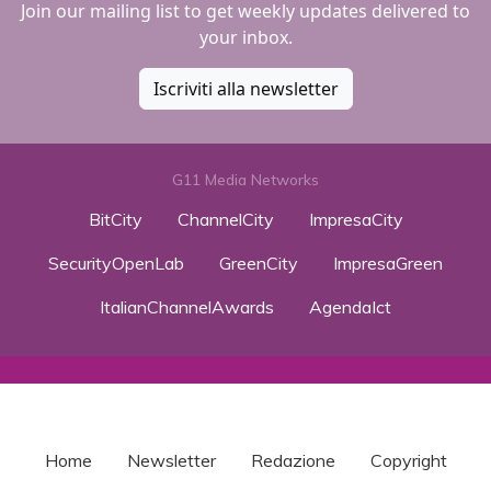
Join our mailing list to get weekly updates delivered to
your inbox.
Iscriviti alla newsletter
G11 Media Networks
BitCity
ChannelCity
ImpresaCity
SecurityOpenLab
GreenCity
ImpresaGreen
ItalianChannelAwards
AgendaIct
Home
Newsletter
Redazione
Copyright