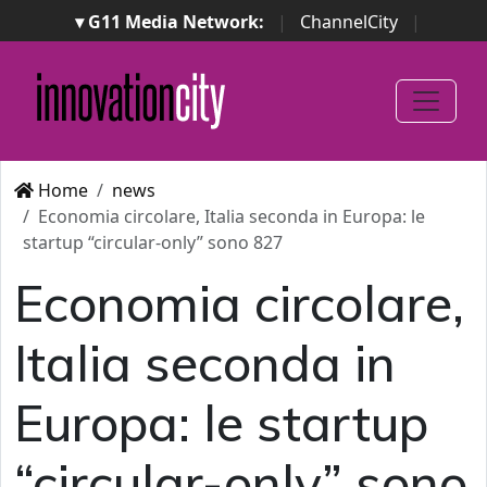
▾ G11 Media Network:
|
ChannelCity
|
ImpresaCity
|
SecurityOpenLab
|
Italian Channel
Awards
|
Italian Project Awards
|
Italian Security
Awards
|
...
Home
news
Economia circolare, Italia seconda in Europa: le
startup “circular-only” sono 827
Economia circolare,
Italia seconda in
Europa: le startup
“circular-only” sono