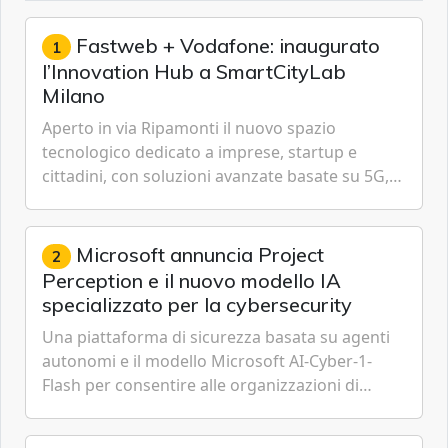
Fastweb + Vodafone: inaugurato
1
l’Innovation Hub a SmartCityLab
Milano
Aperto in via Ripamonti il nuovo spazio
tecnologico dedicato a imprese, startup e
cittadini, con soluzioni avanzate basate su 5G,
IoT, Cloud, Intelligenza Artificiale e
Cybersecurity.
Microsoft annuncia Project
2
Perception e il nuovo modello IA
specializzato per la cybersecurity
Una piattaforma di sicurezza basata su agenti
autonomi e il modello Microsoft AI-Cyber-1-
Flash per consentire alle organizzazioni di
passare da una difesa reattiva a una strategia di
gestione continua del rischio.