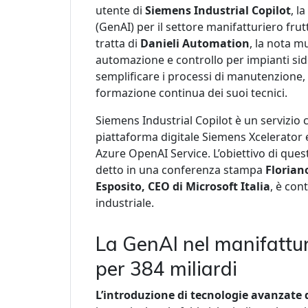
utente di
Siemens Industrial Copilot
, l
(GenAI) per il settore manifatturiero frut
tratta di
Danieli Automation
, la nota m
automazione e controllo per impianti side
semplificare i processi di manutenzione, 
formazione continua dei suoi tecnici.
Siemens Industrial Copilot è un servizio 
piattaforma digitale Siemens Xcelerator e
Azure OpenAI Service. L’obiettivo di que
detto in una conferenza stampa
Florian
Esposito, CEO di Microsoft Italia
, è con
industriale.
La GenAI nel manifattur
per 384 miliardi
L’introduzione di tecnologie avanzate d