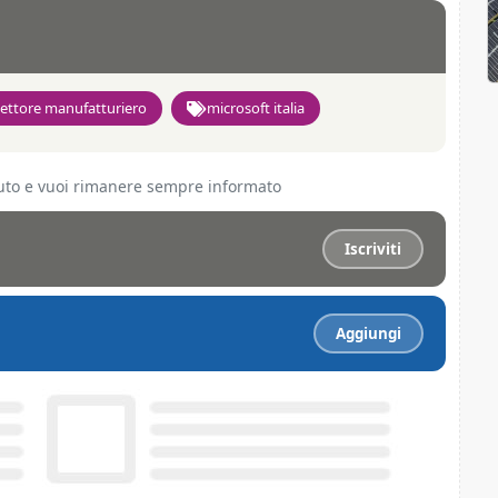
settore manufatturiero
microsoft italia
ciuto e vuoi rimanere sempre informato
Iscriviti
Aggiungi