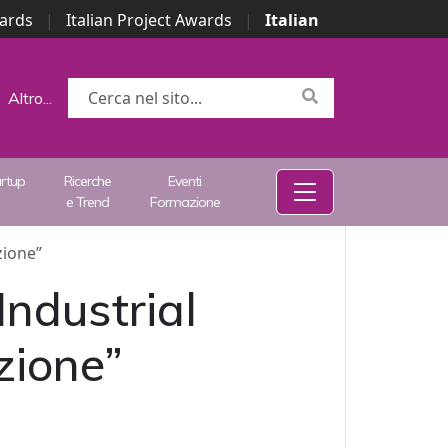
wards
|
Italian Project Awards
|
Italian
Altro...
artup
Ricerche
Eventi
e Trend
Formazione
zione”
ndustrial
zione”