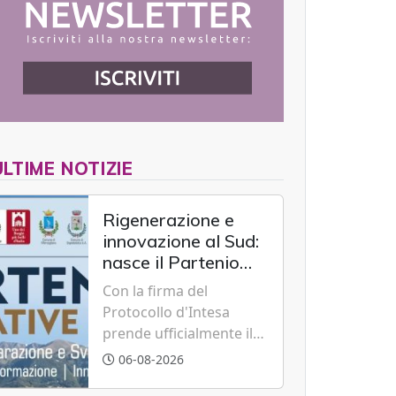
ULTIME NOTIZIE
Rigenerazione e
innovazione al Sud:
nasce il Partenio
Creative Hub per il
Con la firma del
rilancio del
Protocollo d'Intesa
territorio
prende ufficialmente il
via il recupero dell'ex
06-08-2026
Albergo Scuola di