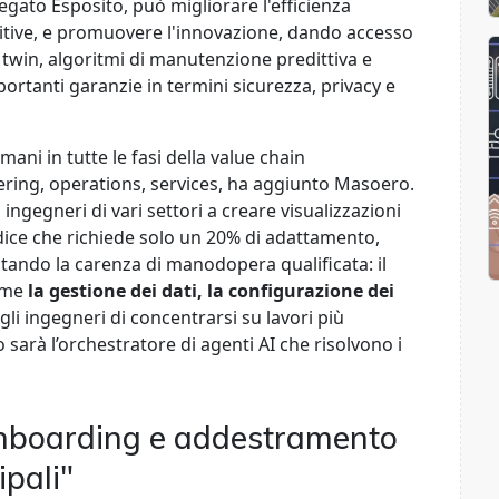
iegato Esposito, può migliorare l'efficienza
titive, e promuovere l'innovazione, dando accesso
 twin, algoritmi di manutenzione predittiva e
mportanti garanzie in termini sicurezza, privacy e
ani in tutte le fasi della value chain
ering, operations, services, ha aggiunto Masoero.
 ingegneri di vari settori a creare visualizzazioni
odice che richiede solo un 20% di adattamento,
ntando la carenza di manodopera qualificata: il
come
la gestione dei dati, la configurazione dei
li ingegneri di concentrarsi su lavori più
 sarà l’orchestratore di agenti AI che risolvono i
Onboarding e addestramento
ipali"