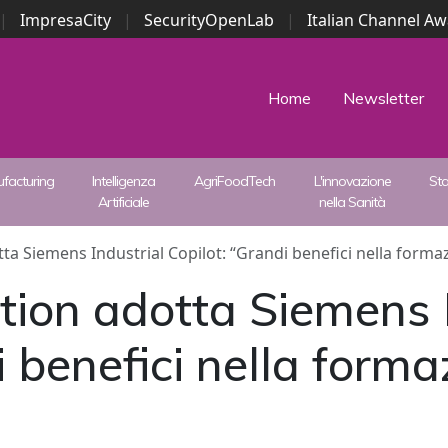
|
ImpresaCity
|
SecurityOpenLab
|
Italian Channel A
Security Awards
|
...
Home
Newsletter
facturing
Intelligenza
AgriFoodTech
L'innovazione
St
Artificiale
nella Sanità
ta Siemens Industrial Copilot: “Grandi benefici nella forma
tion adotta Siemens I
i benefici nella forma