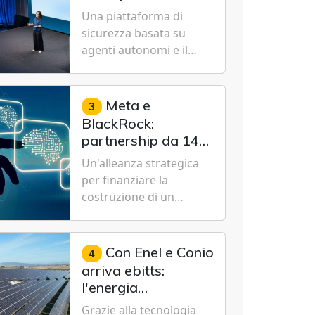
Cybersecurity.
nuovo modello IA
Una piattaforma di
specializzato per la
sicurezza basata su
cybersecurity
agenti autonomi e il
modello Microsoft AI-
Cyber-1-Flash per
consentire alle
Meta e
3
organizzazioni di
BlackRock:
passare da una difesa
partnership da 14
reattiva a una strategia
miliardi di dollari
Un'alleanza strategica
di gestione continua del
per un data center
per finanziare la
rischio.
da record in Texas
costruzione di un
campus tecnologico da
1 gigawatt a El Paso,
volto a sostenere le
Con Enel e Conio
4
future ambizioni di
arriva ebitts:
superintelligenza e
l'energia
intelligenza artificiale
rinnovabile entra in
Grazie alla tecnologia