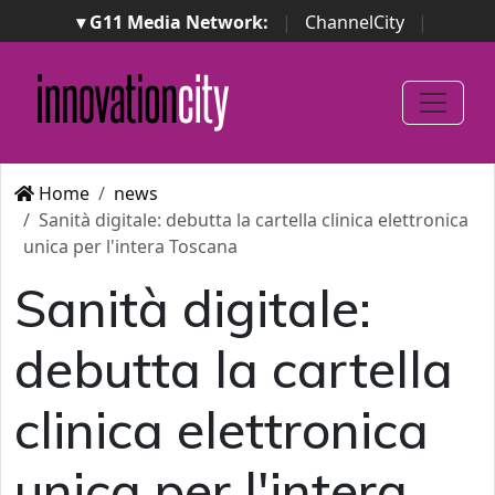
▾ G11 Media Network:
|
ChannelCity
|
ImpresaCity
|
SecurityOpenLab
|
Italian Channel
Awards
|
Italian Project Awards
|
Italian Security
Awards
|
...
Home
news
Sanità digitale: debutta la cartella clinica elettronica
unica per l'intera Toscana
Sanità digitale:
debutta la cartella
clinica elettronica
unica per l'intera