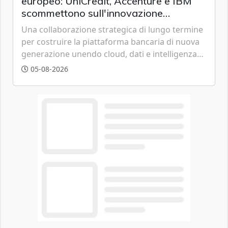
europeo: UniCredit, Accenture e IBM
scommettono sull'innovazione
tecnologica
Una collaborazione strategica di lungo termine
per costruire la piattaforma bancaria di nuova
generazione unendo cloud, dati e intelligenza
artificiale.
05-08-2026