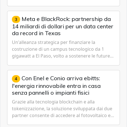
passare da una difesa reattiva a una strategia di
gestione continua del rischio.
Meta e BlackRock: partnership da
3
14 miliardi di dollari per un data center
da record in Texas
Un'alleanza strategica per finanziare la
costruzione di un campus tecnologico da 1
gigawatt a El Paso, volto a sostenere le future
ambizioni di superintelligenza e intelligenza
artificiale dell'azienda di Mark Zuckerberg.
Con Enel e Conio arriva ebitts:
4
l'energia rinnovabile entra in casa
senza pannelli o impianti fisici
Grazie alla tecnologia blockchain e alla
tokenizzazione, la soluzione sviluppata dai due
partner consente di accedere al fotovoltaico e
all'eolico ottenendo risparmi diretti in bolletta,