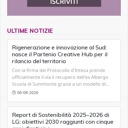
ULTIME NOTIZIE
Rigenerazione e innovazione al Sud:
nasce il Partenio Creative Hub per il
rilancio del territorio
Con la firma del Protocollo d'Intesa prende
ufficialmente il via il recupero dell'ex Albergo
Scuola di Summonte grazie a un modello di
partenariato pubblico-privato e a una rete di
06-08-2026
partner strategici d'eccellenza.
Report di Sostenibilità 2025–2026 di
LG: obiettivi 2030 raggiunti con cinque