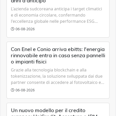
anni d'anticipo
L'azienda sudcoreana anticipa i target climatici
e di economia circolare, confermando
l'eccellenza globale nelle performance ESG
grazie a innovazione, accessibilità e governance
06-08-2026
trasparente.
Con Enel e Conio arriva ebitts: l'energia
rinnovabile entra in casa senza pannelli
o impianti fisici
Grazie alla tecnologia blockchain e alla
tokenizzazione, la soluzione sviluppata dai due
partner consente di accedere al fotovoltaico e
all'eolico ottenendo risparmi diretti in bolletta,
06-08-2026
offrendo un'alternativa ideale soprattutto per
chi vive in appartamento nei centri urbani.
Un nuovo modello per il credito