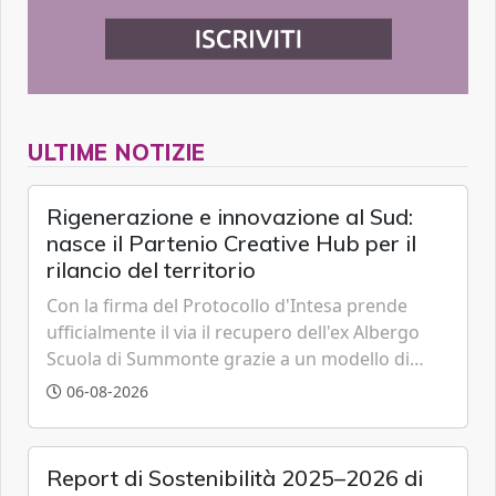
ULTIME NOTIZIE
Rigenerazione e innovazione al Sud:
nasce il Partenio Creative Hub per il
rilancio del territorio
Con la firma del Protocollo d'Intesa prende
ufficialmente il via il recupero dell'ex Albergo
Scuola di Summonte grazie a un modello di
partenariato pubblico-privato e a una rete di
06-08-2026
partner strategici d'eccellenza.
Report di Sostenibilità 2025–2026 di