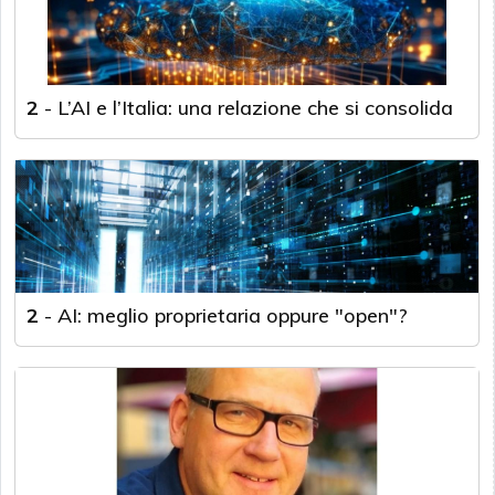
2
-
L’AI e l’Italia: una relazione che si consolida
2
-
AI: meglio proprietaria oppure "open"?