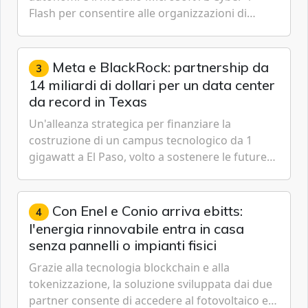
Flash per consentire alle organizzazioni di
passare da una difesa reattiva a una strategia di
gestione continua del rischio.
Meta e BlackRock: partnership da
3
14 miliardi di dollari per un data center
da record in Texas
Un'alleanza strategica per finanziare la
costruzione di un campus tecnologico da 1
gigawatt a El Paso, volto a sostenere le future
ambizioni di superintelligenza e intelligenza
artificiale dell'azienda di Mark Zuckerberg.
Con Enel e Conio arriva ebitts:
4
l'energia rinnovabile entra in casa
senza pannelli o impianti fisici
Grazie alla tecnologia blockchain e alla
tokenizzazione, la soluzione sviluppata dai due
partner consente di accedere al fotovoltaico e