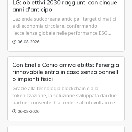
LG: obiettivi 2030 raggiunti con cinque
anni d'anticipo
L'azienda sudcoreana anticipa i target climatici
e di economia circolare, confermando
l'eccellenza globale nelle performance ESG
grazie a innovazione, accessibilità e governance
06-08-2026
trasparente.
Con Enel e Conio arriva ebitts: l'energia
rinnovabile entra in casa senza pannelli
o impianti fisici
Grazie alla tecnologia blockchain e alla
tokenizzazione, la soluzione sviluppata dai due
partner consente di accedere al fotovoltaico e
all'eolico ottenendo risparmi diretti in bolletta,
06-08-2026
offrendo un'alternativa ideale soprattutto per
chi vive in appartamento nei centri urbani.