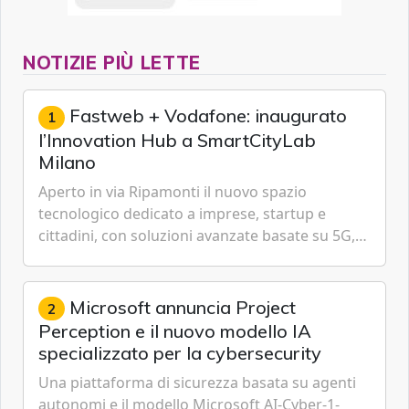
NOTIZIE PIÙ LETTE
Fastweb + Vodafone: inaugurato
1
l’Innovation Hub a SmartCityLab
Milano
Aperto in via Ripamonti il nuovo spazio
tecnologico dedicato a imprese, startup e
cittadini, con soluzioni avanzate basate su 5G,
IoT, Cloud, Intelligenza Artificiale e
Cybersecurity.
Microsoft annuncia Project
2
Perception e il nuovo modello IA
specializzato per la cybersecurity
Una piattaforma di sicurezza basata su agenti
autonomi e il modello Microsoft AI-Cyber-1-