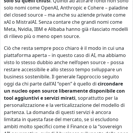
solo su quelli chiusi
. Quindi ad attirare fondi non sono
solo nomi come OpenAI, Anthropic e Cohere – paladine
del closed source – ma anche su aziende private come
xAI o MistralAI. Senza contare che grandi nomi come
Meta, Nvidia, IBM e Alibaba hanno già rilasciato modelli
di rilievo più o meno open source.
Ciò che resta sempre poco chiaro è il modo in cui una
piattaforma aperta – in questo caso di AI, ma abbiamo
visto lo stesso dubbio anche nell’open source – possa
restare accessibile e allo stesso tempo sviluppare un
business sostenibile. Il generale l’approccio seguito
oggi da chi parte dall’AI “open” è quello di
circondare
un nucleo open source liberamente disponibile con
tool aggiuntivi e servizi mirati
, soprattutto per la
personalizzazione e la verticalizzazione del modello di
partenza. La domanda di questi servizi è ancora
limitata in questa fase del mercato, se si escludono
ambiti molto specifici come il Finance o la “sovereign