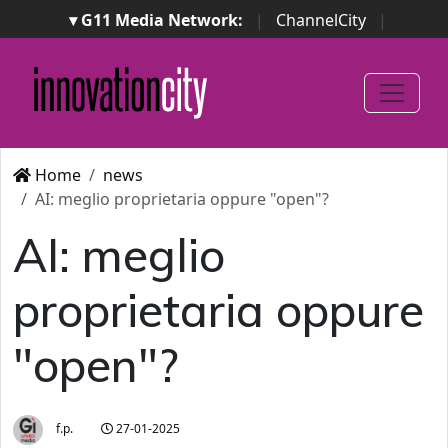
▾ G11 Media Network:
|
ChannelCity
|
ImpresaCity
|
SecurityOpenLab
|
Italian Channel
Awards
|
Italian Project Awards
|
Italian Security
Awards
|
...
Home
news
AI: meglio proprietaria oppure "open"?
AI: meglio
proprietaria oppure
"open"?
f.p.
27-01-2025