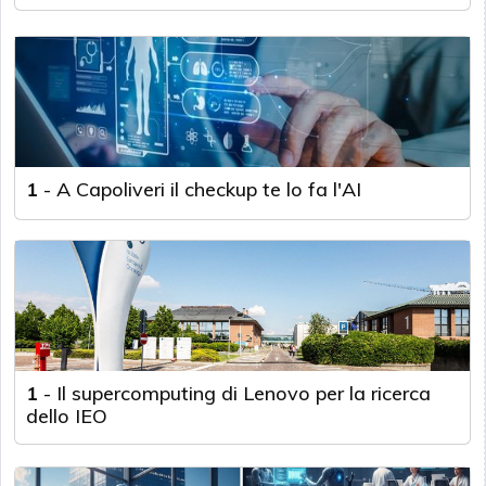
1
-
A Capoliveri il checkup te lo fa l'AI
1
-
Il supercomputing di Lenovo per la ricerca
dello IEO