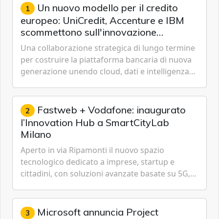
Un nuovo modello per il credito
1
europeo: UniCredit, Accenture e IBM
scommettono sull'innovazione
tecnologica
Una collaborazione strategica di lungo termine
per costruire la piattaforma bancaria di nuova
generazione unendo cloud, dati e intelligenza
artificiale.
Fastweb + Vodafone: inaugurato
2
l’Innovation Hub a SmartCityLab
Milano
Aperto in via Ripamonti il nuovo spazio
tecnologico dedicato a imprese, startup e
cittadini, con soluzioni avanzate basate su 5G,
IoT, Cloud, Intelligenza Artificiale e
Cybersecurity.
Microsoft annuncia Project
3