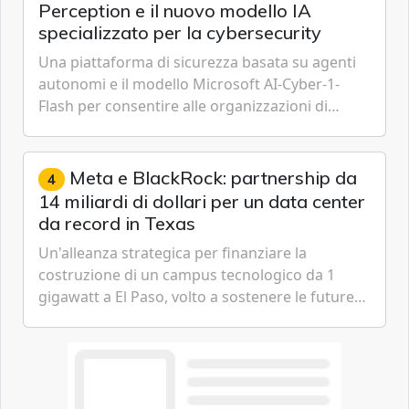
Perception e il nuovo modello IA
specializzato per la cybersecurity
Una piattaforma di sicurezza basata su agenti
autonomi e il modello Microsoft AI-Cyber-1-
Flash per consentire alle organizzazioni di
passare da una difesa reattiva a una strategia di
gestione continua del rischio.
Meta e BlackRock: partnership da
4
14 miliardi di dollari per un data center
da record in Texas
Un'alleanza strategica per finanziare la
costruzione di un campus tecnologico da 1
gigawatt a El Paso, volto a sostenere le future
ambizioni di superintelligenza e intelligenza
artificiale dell'azienda di Mark Zuckerberg.