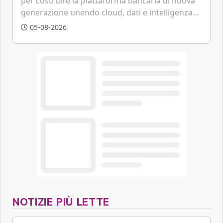
per costruire la piattaforma bancaria di nuova
generazione unendo cloud, dati e intelligenza
artificiale.
05-08-2026
NOTIZIE PIÙ LETTE