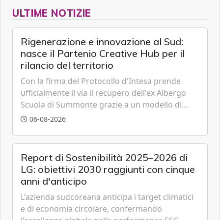
ULTIME NOTIZIE
Rigenerazione e innovazione al Sud:
nasce il Partenio Creative Hub per il
rilancio del territorio
Con la firma del Protocollo d'Intesa prende
ufficialmente il via il recupero dell'ex Albergo
Scuola di Summonte grazie a un modello di
partenariato pubblico-privato e a una rete di
06-08-2026
partner strategici d'eccellenza.
Report di Sostenibilità 2025–2026 di
LG: obiettivi 2030 raggiunti con cinque
anni d'anticipo
L'azienda sudcoreana anticipa i target climatici
e di economia circolare, confermando