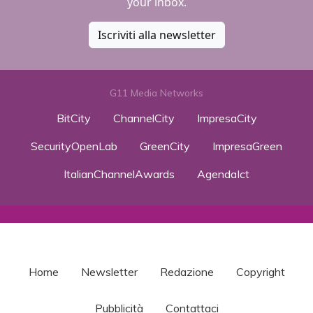
your inbox.
Iscriviti alla newsletter
G11 Media Networks
BitCity
ChannelCity
ImpresaCity
SecurityOpenLab
GreenCity
ImpresaGreen
ItalianChannelAwards
AgendaIct
Home
Newsletter
Redazione
Copyright
Pubblicità
Contattaci