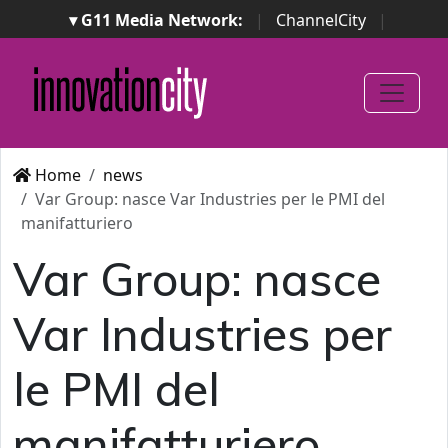
▾ G11 Media Network:
|
ChannelCity
|
ImpresaCity
|
SecurityOpenLab
|
Italian Channel
Awards
|
Italian Project Awards
|
Italian Security
Awards
|
...
Home
news
Var Group: nasce Var Industries per le PMI del
manifatturiero
Var Group: nasce
Var Industries per
le PMI del
manifatturiero