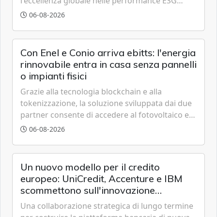
l'eccellenza globale nelle performance ESG
grazie a innovazione, accessibilità e governance
06-08-2026
trasparente.
Con Enel e Conio arriva ebitts: l'energia
rinnovabile entra in casa senza pannelli
o impianti fisici
Grazie alla tecnologia blockchain e alla
tokenizzazione, la soluzione sviluppata dai due
partner consente di accedere al fotovoltaico e
all'eolico ottenendo risparmi diretti in bolletta,
06-08-2026
offrendo un'alternativa ideale soprattutto per
chi vive in appartamento nei centri urbani.
Un nuovo modello per il credito
europeo: UniCredit, Accenture e IBM
scommettono sull'innovazione
tecnologica
Una collaborazione strategica di lungo termine