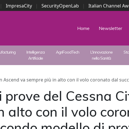
|
ImpresaCity
|
SecurityOpenLab
|
Italian Channel A
Security Awards
|
...
Home
Newsletter
facturing
Intelligenza
AgriFoodTech
L'innovazione
St
Artificiale
nella Sanità
n Ascend va sempre più in alto con il volo coronato dal su
i prove del Cessna C
 alto con il volo cor
econdo modello di pr