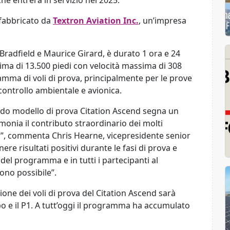
he entrerà in servizio nel 2025.
 fabbricato da
Textron Aviation Inc.
, un’impresa
l Bradfield e Maurice Girard, è durato 1 ora e 24
ma di 13.500 piedi con velocità massima di 308
amma di voli di prova, principalmente per le prove
 controllo ambientale e avionica.
ondo modello di prova Citation Ascend segna un
monia il contributo straordinario dei molti
”, commenta Chris Hearne, vicepresidente senior
ere risultati positivi durante le fasi di prova e
del programma e in tutti i partecipanti al
ono possibile”.
ione dei voli di prova del Citation Ascend sarà
po e il P1. A tutt’oggi il programma ha accumulato