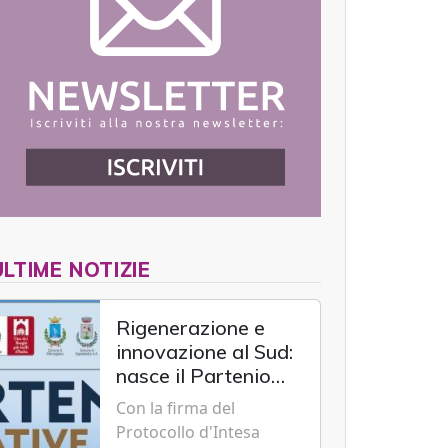
ULTIME NOTIZIE
Rigenerazione e
innovazione al Sud:
nasce il Partenio
Creative Hub per il
Con la firma del
rilancio del
Protocollo d'Intesa
territorio