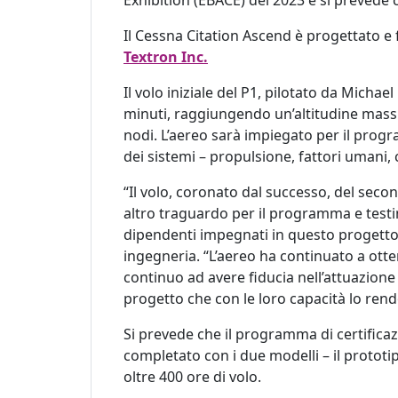
Exhibition (EBACE) del 2023 e si prevede c
Il Cessna Citation Ascend è progettato e
Textron Inc.
Il volo iniziale del P1, pilotato da Michae
minuti, raggiungendo un’altitudine massi
nodi. L’aereo sarà impiegato per il progr
dei sistemi – propulsione, fattori umani,
“Il volo, coronato dal successo, del sec
altro traguardo per il programma e testi
dipendenti impegnati in questo progetto
ingegneria. “L’aereo ha continuato a otten
continuo ad avere fiducia nell’attuazione 
progetto che con le loro capacità lo rend
Si prevede che il programma di certificaz
completato con i due modelli – il prototi
oltre 400 ore di volo.