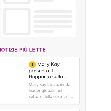
NOTIZIE PIÙ LETTE
Mary Kay
1
presenta il
Rapporto sulla
sostenibilità 2026,
Mary Kay Inc., azienda
evidenziando i
leader globale nel
progressi
settore della cosmesi,
trasformativi
impegnata nella
realizzati a livello
sostenibilità e