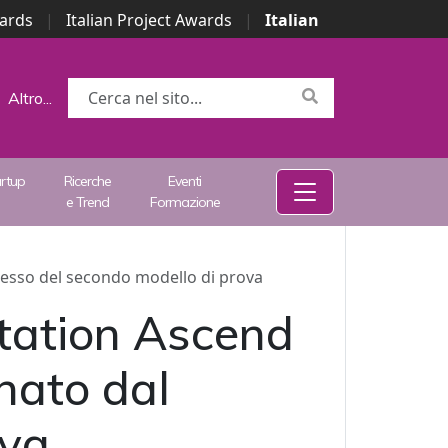
wards
|
Italian Project Awards
|
Italian
Altro...
artup
Ricerche
Eventi
e Trend
Formazione
ccesso del secondo modello di prova
itation Ascend
onato dal
ova