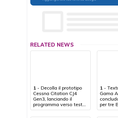
RELATED NEWS
1
-
Decolla il prototipo
1
-
Text
Cessna Citation CJ4
Gama Av
Gen3, lanciando il
conclud
programma verso test
per tre 
avanzati
Air 360C
Scozia u