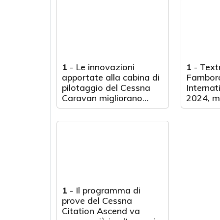
ambulan
salvavit
1
-
Le innovazioni
1
-
Textr
apportate alla cabina di
Farnbor
pilotaggio del Cessna
Internat
Caravan migliorano
2024, mo
l'esperienza di volo per i
da adde
piloti
multimo
equipagg
prossim
1
-
Il programma di
prove del Cessna
Citation Ascend va