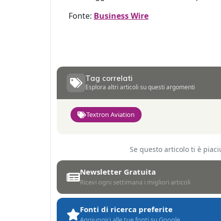
Fonte:
Business Wire
Tag correlati
Esplora altri articoli su questi argomenti
Textron Aviation
Se questo articolo ti è pia
Newsletter Gratuita
Ricevi ogni settimana i migliori articoli
Fonti di ricerca preferite
Aggiungici alle tue fonti su Google