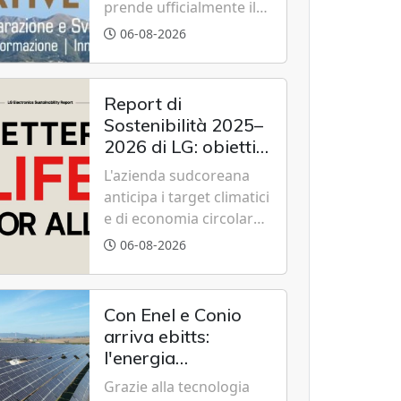
prende ufficialmente il
via il recupero dell'ex
06-08-2026
Albergo Scuola di
Summonte grazie a un
modello di partenariato
Report di
pubblico-privato e a una
Sostenibilità 2025–
rete di partner strategici
2026 di LG: obiettivi
d'eccellenza.
2030 raggiunti con
L'azienda sudcoreana
cinque anni
anticipa i target climatici
d'anticipo
e di economia circolare,
confermando
06-08-2026
l'eccellenza globale nelle
performance ESG grazie
a innovazione,
Con Enel e Conio
accessibilità e
arriva ebitts:
governance
l'energia
trasparente.
rinnovabile entra in
Grazie alla tecnologia
casa senza pannelli