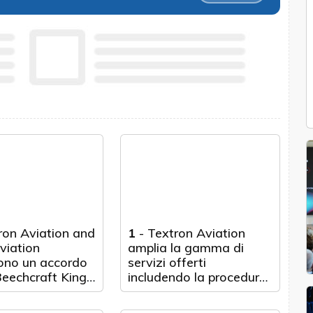
ron Aviation and
1
-
Textron Aviation
iation
amplia la gamma di
ono un accordo
servizi offerti
Beechcraft King
includendo la procedura
 per fornire in
di riparazione del
n servizio di
carrello di atterraggio