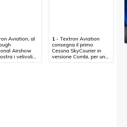
za aerea
del Cessna Citation serie
a.
560XL
on Aviation, al
1
-
Textron Aviation
ough
consegna il primo
ional Airshow
Cessna SkyCourier in
stra i velivoli
versione Combi, per una
stramento
flessibilità e una
tore per
versatilità persino
i militari di
superiori del turboelica
a generazione
utility bimotore