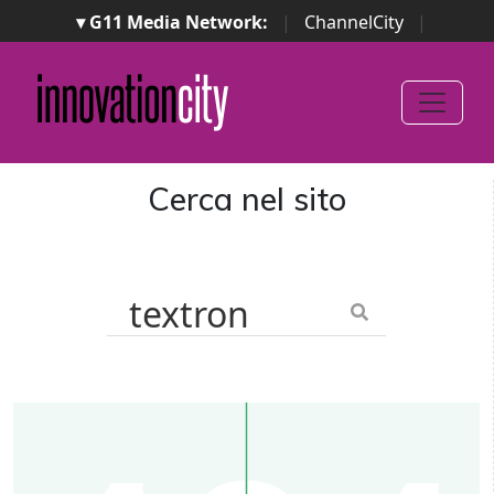
▾ G11 Media Network:
|
ChannelCity
|
ImpresaCity
|
SecurityOpenLab
|
Italian Channel
Awards
|
Italian Project Awards
|
Italian Security
Awards
|
...
Cerca nel sito