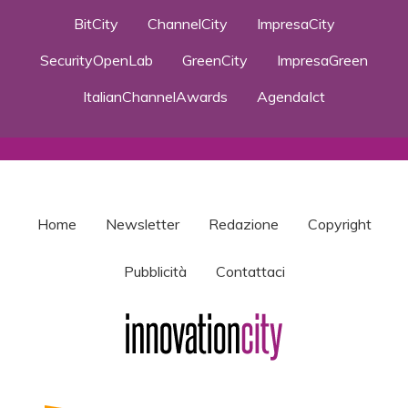
BitCity
ChannelCity
ImpresaCity
SecurityOpenLab
GreenCity
ImpresaGreen
ItalianChannelAwards
AgendaIct
Home
Newsletter
Redazione
Copyright
Pubblicità
Contattaci