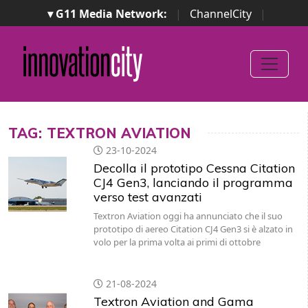
▾ G11 Media Network:
|
ChannelCity
|
ImpresaCity
|
SecurityOpenLab
|
Italian Channel
Awards
|
Italian Project Awards
|
Italian Security
Awards
|
...
TAG: TEXTRON AVIATION
23-10-2024
Decolla il prototipo Cessna Citation
CJ4 Gen3, lanciando il programma
verso test avanzati
Textron Aviation oggi ha annunciato che il suo
prototipo di aereo Citation CJ4 Gen3 si è alzato in
volo per la prima volta ai primi di ottobre
21-08-2024
Textron Aviation and Gama