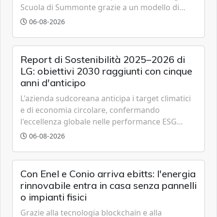
Scuola di Summonte grazie a un modello di
partenariato pubblico-privato e a una rete di
06-08-2026
partner strategici d'eccellenza.
Report di Sostenibilità 2025–2026 di
LG: obiettivi 2030 raggiunti con cinque
anni d'anticipo
L'azienda sudcoreana anticipa i target climatici
e di economia circolare, confermando
l'eccellenza globale nelle performance ESG
grazie a innovazione, accessibilità e governance
06-08-2026
trasparente.
Con Enel e Conio arriva ebitts: l'energia
rinnovabile entra in casa senza pannelli
o impianti fisici
Grazie alla tecnologia blockchain e alla