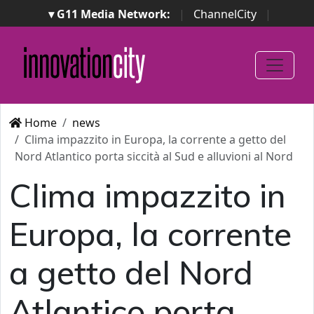
▾ G11 Media Network:
|
ChannelCity
|
ImpresaCity
|
SecurityOpenLab
|
Italian Channel
Awards
|
Italian Project Awards
|
Italian Security
Awards
|
...
Home
news
Clima impazzito in Europa, la corrente a getto del
Nord Atlantico porta siccità al Sud e alluvioni al Nord
Clima impazzito in
Europa, la corrente
a getto del Nord
Atlantico porta