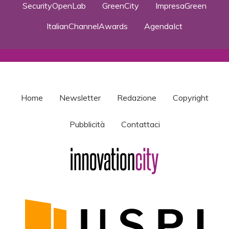
SecurityOpenLab
GreenCity
ImpresaGreen
ItalianChannelAwards
AgendaIct
Home
Newsletter
Redazione
Copyright
Pubblicità
Contattaci