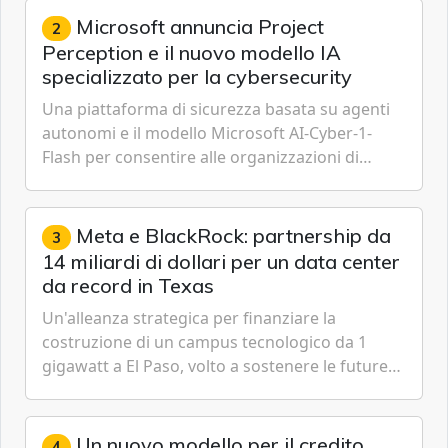
Microsoft annuncia Project
2
Perception e il nuovo modello IA
specializzato per la cybersecurity
Una piattaforma di sicurezza basata su agenti
autonomi e il modello Microsoft AI-Cyber-1-
Flash per consentire alle organizzazioni di
passare da una difesa reattiva a una strategia di
gestione continua del rischio.
Meta e BlackRock: partnership da
3
14 miliardi di dollari per un data center
da record in Texas
Un'alleanza strategica per finanziare la
costruzione di un campus tecnologico da 1
gigawatt a El Paso, volto a sostenere le future
ambizioni di superintelligenza e intelligenza
artificiale dell'azienda di Mark Zuckerberg.
Un nuovo modello per il credito
4