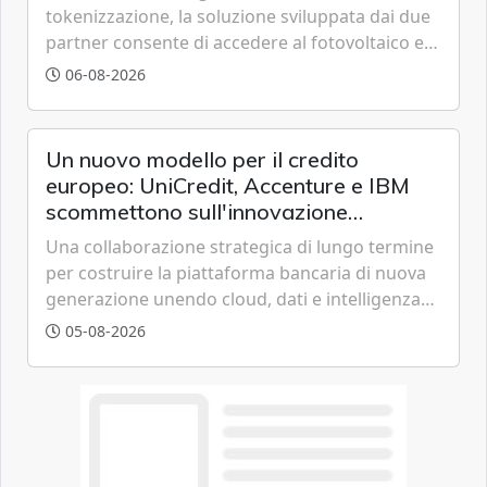
tokenizzazione, la soluzione sviluppata dai due
partner consente di accedere al fotovoltaico e
all'eolico ottenendo risparmi diretti in bolletta,
06-08-2026
offrendo un'alternativa ideale soprattutto per
chi vive in appartamento nei centri urbani.
Un nuovo modello per il credito
europeo: UniCredit, Accenture e IBM
scommettono sull'innovazione
tecnologica
Una collaborazione strategica di lungo termine
per costruire la piattaforma bancaria di nuova
generazione unendo cloud, dati e intelligenza
artificiale.
05-08-2026