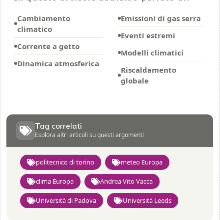
Cambiamento
Emissioni di gas serra
climatico
Eventi estremi
Corrente a getto
Modelli climatici
Dinamica atmosferica
Riscaldamento
globale
Tag correlati
Esplora altri articoli su questi argomenti
politecnico di torino
meteo Europa
clima Europa
Andrea Vito Vacca
Università di Padova
Università Leeds