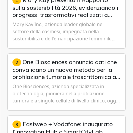
1
sulla sostenibilità 2026, evidenziando i
progressi trasformativi realizzati a
livello globale nelle sfere sociale,
Mary Kay Inc., azienda leader globale nel
economica e ambientale
settore della cosmesi, impegnata nella
sostenibilità e dell'emancipazione femminile,
oggi ha presentato il suo Rapporto sulla
sostenibilità 2026, una panora...
One Biosciences annuncia dati che
2
convalidano un nuovo metodo per la
profilazione tumorale trascrittomica a
singole cellule da campioni istologici
One Biosciences, azienda specializzata in
biotecnologia, pioniera nella profilazione
tumorale a singole cellule di livello clinico, oggi
ha annunciato dati indicanti che i profili di
espressione dell'...
Fastweb + Vodafone: inaugurato
3
l’Innovation Hub a SmartCityLab