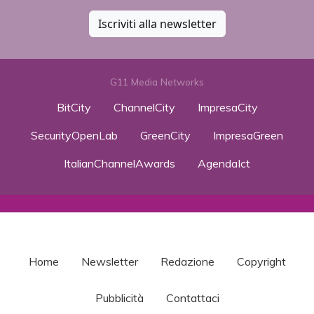
Iscriviti alla newsletter
G11 Media Networks
BitCity
ChannelCity
ImpresaCity
SecurityOpenLab
GreenCity
ImpresaGreen
ItalianChannelAwards
AgendaIct
Home
Newsletter
Redazione
Copyright
Pubblicità
Contattaci