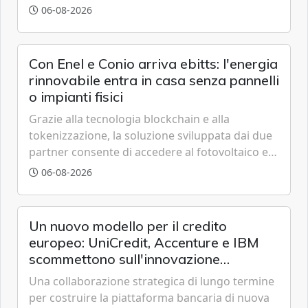
grazie a innovazione, accessibilità e governance
06-08-2026
trasparente.
Con Enel e Conio arriva ebitts: l'energia
rinnovabile entra in casa senza pannelli
o impianti fisici
Grazie alla tecnologia blockchain e alla
tokenizzazione, la soluzione sviluppata dai due
partner consente di accedere al fotovoltaico e
all'eolico ottenendo risparmi diretti in bolletta,
06-08-2026
offrendo un'alternativa ideale soprattutto per
chi vive in appartamento nei centri urbani.
Un nuovo modello per il credito
europeo: UniCredit, Accenture e IBM
scommettono sull'innovazione
tecnologica
Una collaborazione strategica di lungo termine
per costruire la piattaforma bancaria di nuova