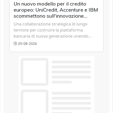
appartamento nei centri urbani.
Un nuovo modello per il credito
europeo: UniCredit, Accenture e IBM
scommettono sull'innovazione
tecnologica
Una collaborazione strategica di lungo
termine per costruire la piattaforma
bancaria di nuova generazione unendo
cloud, dati e intelligenza artificiale.
05-08-2026