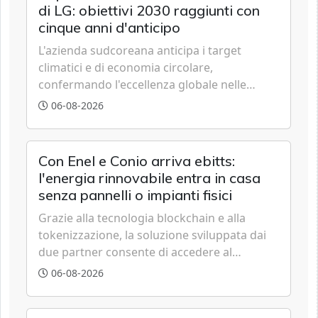
di LG: obiettivi 2030 raggiunti con
cinque anni d'anticipo
L'azienda sudcoreana anticipa i target
climatici e di economia circolare,
confermando l'eccellenza globale nelle
performance ESG grazie a innovazione,
06-08-2026
accessibilità e governance trasparente.
Con Enel e Conio arriva ebitts:
l'energia rinnovabile entra in casa
senza pannelli o impianti fisici
Grazie alla tecnologia blockchain e alla
tokenizzazione, la soluzione sviluppata dai
due partner consente di accedere al
fotovoltaico e all'eolico ottenendo risparmi
06-08-2026
diretti in bolletta, offrendo un'alternativa
ideale soprattutto per chi vive in