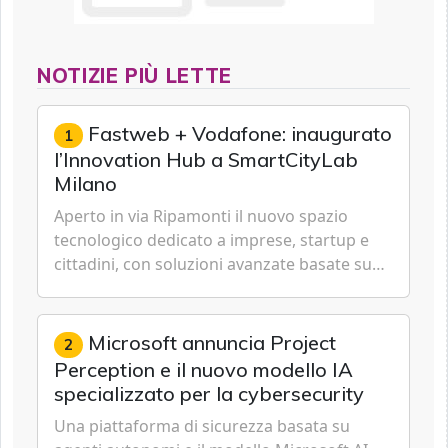
NOTIZIE PIÙ LETTE
Fastweb + Vodafone: inaugurato
1
l’Innovation Hub a SmartCityLab
Milano
Aperto in via Ripamonti il nuovo spazio
tecnologico dedicato a imprese, startup e
cittadini, con soluzioni avanzate basate su
5G, IoT, Cloud, Intelligenza Artificiale e
Cybersecurity.
Microsoft annuncia Project
2
Perception e il nuovo modello IA
specializzato per la cybersecurity
Una piattaforma di sicurezza basata su