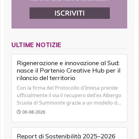
ULTIME NOTIZIE
Rigenerazione e innovazione al Sud:
nasce il Partenio Creative Hub per il
rilancio del territorio
Con la firma del Protocollo d'Intesa prende
ufficialmente il via il recupero dell'ex Albergo
Scuola di Summonte grazie a un modello di
partenariato pubblico-privato e a una rete di
06-08-2026
partner strategici d'eccellenza.
Report di Sostenibilità 2025–2026