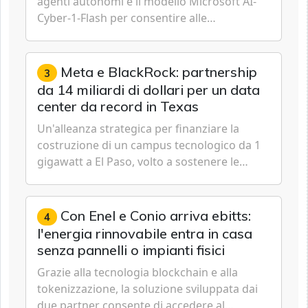
agenti autonomi e il modello Microsoft AI-
Cyber-1-Flash per consentire alle
organizzazioni di passare da una difesa
reattiva a una strategia di gestione continua
del rischio.
Meta e BlackRock: partnership
3
da 14 miliardi di dollari per un data
center da record in Texas
Un'alleanza strategica per finanziare la
costruzione di un campus tecnologico da 1
gigawatt a El Paso, volto a sostenere le
future ambizioni di superintelligenza e
intelligenza artificiale dell'azienda di Mark
Zuckerberg.
Con Enel e Conio arriva ebitts:
4
l'energia rinnovabile entra in casa
senza pannelli o impianti fisici
Grazie alla tecnologia blockchain e alla
tokenizzazione, la soluzione sviluppata dai
due partner consente di accedere al