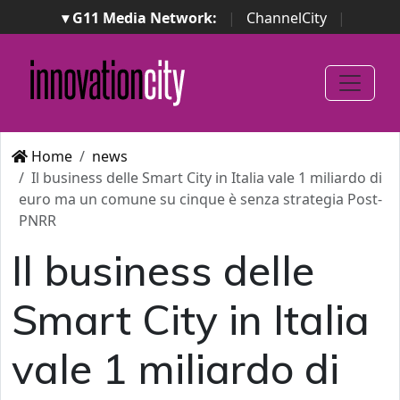
▾ G11 Media Network:
|
ChannelCity
|
ImpresaCity
|
SecurityOpenLab
|
Italian Channel
Awards
|
Italian Project Awards
|
Italian Security
Awards
|
...
Home
news
Il business delle Smart City in Italia vale 1 miliardo di
euro ma un comune su cinque è senza strategia Post-
PNRR
Il business delle
Smart City in Italia
vale 1 miliardo di