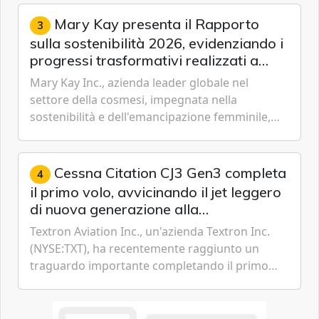
missioni an...
Mary Kay presenta il Rapporto
3
sulla sostenibilità 2026, evidenziando i
progressi trasformativi realizzati a
livello globale nelle sfere sociale,
Mary Kay Inc., azienda leader globale nel
economica e ambientale
settore della cosmesi, impegnata nella
sostenibilità e dell'emancipazione femminile,
oggi ha presentato il suo Rapporto sulla
sostenibilità 2026, una panora...
Cessna Citation CJ3 Gen3 completa
4
il primo volo, avvicinando il jet leggero
di nuova generazione alla
certificazione
Textron Aviation Inc., un'azienda Textron Inc.
(NYSE:TXT), ha recentemente raggiunto un
traguardo importante completando il primo
volo del prototipo di velivolo Cessna Citation CJ3
Gen3, avvicinando i...