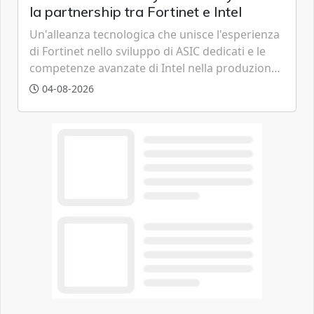
la partnership tra Fortinet e Intel
Un'alleanza tecnologica che unisce l'esperienza
di Fortinet nello sviluppo di ASIC dedicati e le
competenze avanzate di Intel nella produzione
di semiconduttori per potenziare la
04-08-2026
cybersecurity e la resilienza della supply chain
globale.