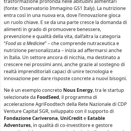
trasformazione profonda nelle abitudini alimentari
(fonte:
Osservatorio Immagino GS1 Italy).
La nutrizione
entra così in una nuova era, dove l’innovazione gioca
un ruolo chiave. E se da una parte cresce la domanda di
alimenti in grado di promuovere benessere,
prevenzione e qualità della vita, dall’altra la categoria
“
Food as a Medicine
” – che comprende nutraceutica e
nutrizione personalizzata – inizia ad affermarsi anche
in Italia. Un settore ancora di nicchia, ma destinato a
crescere nei prossimi anni, anche grazie al sostegno di
realtà imprenditoriali capaci di unire tecnologia e
innovazione per dare risposte concrete a nuovi bisogni.
Ne è un esempio concreto
Nous Energy
, tra le startup
selezionate da
FoodSeed
, il programma di
accelerazione AgriFoodtech della Rete Nazionale di CDP
Venture Capital SGR, sviluppato con il supporto di
Fondazione Cariverona
,
UniCredit
e
Eatable
Adventures
, in qualità di co-investitore e gestore