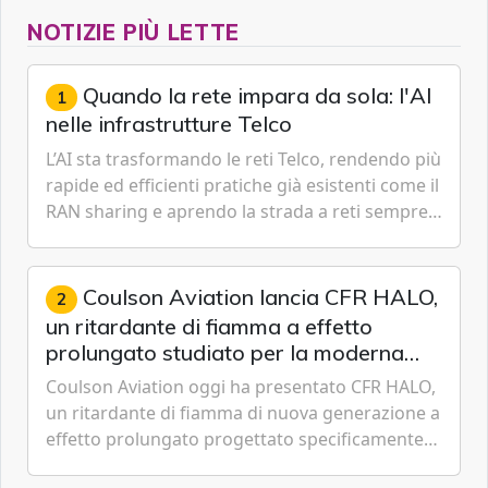
NOTIZIE PIÙ LETTE
Quando la rete impara da sola: l'AI
1
nelle infrastrutture Telco
L’AI sta trasformando le reti Telco, rendendo più
rapide ed efficienti pratiche già esistenti come il
RAN sharing e aprendo la strada a reti sempre
più predittive e in parte autonome, capaci di
anticipare guasti e ottimizzare risorse in tempo
reale. Paride D'Andreta, Direttore Telco &
Coulson Aviation lancia CFR HALO,
2
Media, Minsait in Italia, spiega le tre direttrici
un ritardante di fiamma a effetto
strategiche su cui gli operatori devono
prolungato studiato per la moderna
muoversi per trasformare la spinta tecnologica
lotta aerea contro gli incendi
Coulson Aviation oggi ha presentato CFR HALO,
dell’AI in un vantaggio strutturale.
un ritardante di fiamma di nuova generazione a
effetto prolungato progettato specificamente
per i velivoli moderni, i sistemi di serbatoi e le