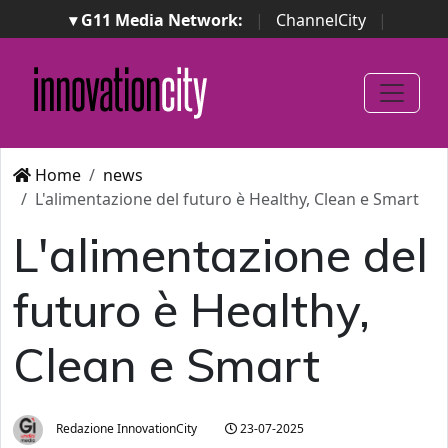
▾ G11 Media Network:
|
ChannelCity
|
ImpresaCity
|
SecurityOpenLab
|
Italian Channel
Awards
|
Italian Project Awards
|
Italian Security
Awards
|
...
Home
news
L'alimentazione del futuro è Healthy, Clean e Smart
L'alimentazione del
futuro è Healthy,
Clean e Smart
Redazione InnovationCity
23-07-2025