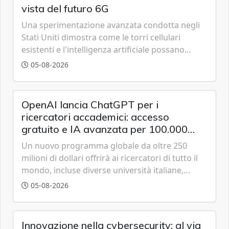
vista del futuro 6G
Una sperimentazione avanzata condotta negli
Stati Uniti dimostra come le torri cellulari
esistenti e l'intelligenza artificiale possano
tracciare velivoli a bassa quota in tempo reale,
05-08-2026
anticipando le funzionalità tipiche delle reti di
sesta generazione.
OpenAI lancia ChatGPT per i
ricercatori accademici: accesso
gratuito e IA avanzata per 100.000
scienziati
Un nuovo programma globale da oltre 250
milioni di dollari offrirà ai ricercatori di tutto il
mondo, incluse diverse università italiane,
strumenti avanzati basati sulla famiglia di
05-08-2026
modelli GPT-5.6 per accelerare le scoperte
scientifiche.
Innovazione nella cybersecurity: al via