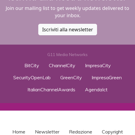
Join our mailing list to get weekly updates delivered to
your inbox.
Iscriviti alla newsletter
G11 Media Networks
BitCity
ChannelCity
ImpresaCity
SecurityOpenLab
GreenCity
ImpresaGreen
ItalianChannelAwards
AgendaIct
Home
Newsletter
Redazione
Copyright