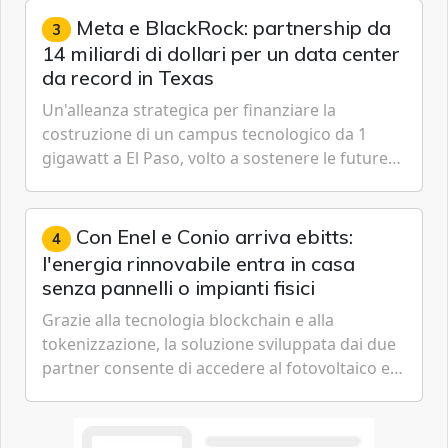
Meta e BlackRock: partnership da
3
14 miliardi di dollari per un data center
da record in Texas
Un'alleanza strategica per finanziare la
costruzione di un campus tecnologico da 1
gigawatt a El Paso, volto a sostenere le future
ambizioni di superintelligenza e intelligenza
artificiale dell'azienda di Mark Zuckerberg.
Con Enel e Conio arriva ebitts:
4
l'energia rinnovabile entra in casa
senza pannelli o impianti fisici
Grazie alla tecnologia blockchain e alla
tokenizzazione, la soluzione sviluppata dai due
partner consente di accedere al fotovoltaico e
all'eolico ottenendo risparmi diretti in bolletta,
offrendo un'alternativa ideale soprattutto per
chi vive in appartamento nei centri urbani.