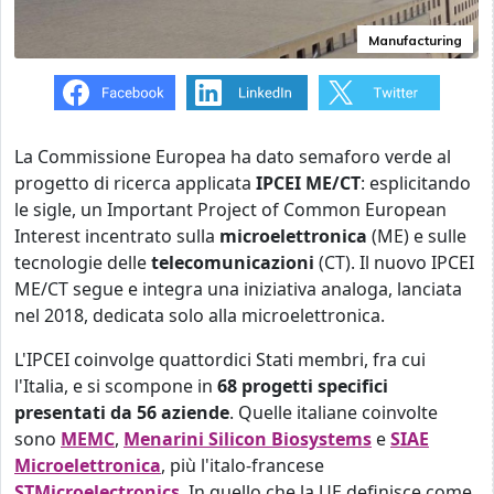
Manufacturing
La Commissione Europea ha dato semaforo verde al
progetto di ricerca applicata
IPCEI ME/CT
: esplicitando
le sigle, un Important Project of Common European
Interest incentrato sulla
microelettronica
(ME) e sulle
tecnologie delle
telecomunicazioni
(CT). Il nuovo IPCEI
ME/CT segue e integra una iniziativa analoga, lanciata
nel 2018, dedicata solo alla microelettronica.
L'IPCEI coinvolge quattordici Stati membri, fra cui
l'Italia, e si scompone in
68 progetti specifici
presentati da 56 aziende
. Quelle italiane coinvolte
sono
MEMC
,
Menarini Silicon Biosystems
e
SIAE
Microelettronica
, più l'italo-francese
STMicroelectronics
. In quello che la UE definisce come