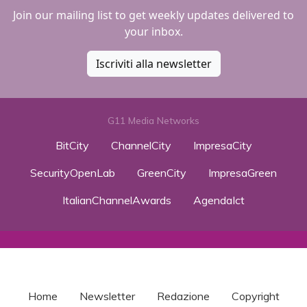
Join our mailing list to get weekly updates delivered to
your inbox.
Iscriviti alla newsletter
G11 Media Networks
BitCity
ChannelCity
ImpresaCity
SecurityOpenLab
GreenCity
ImpresaGreen
ItalianChannelAwards
AgendaIct
Home
Newsletter
Redazione
Copyright