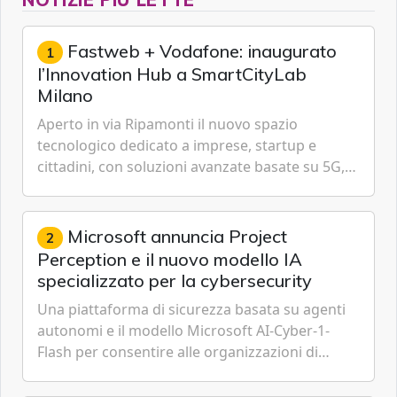
Fastweb + Vodafone: inaugurato
1
l’Innovation Hub a SmartCityLab
Milano
Aperto in via Ripamonti il nuovo spazio
tecnologico dedicato a imprese, startup e
cittadini, con soluzioni avanzate basate su 5G,
IoT, Cloud, Intelligenza Artificiale e
Cybersecurity.
Microsoft annuncia Project
2
Perception e il nuovo modello IA
specializzato per la cybersecurity
Una piattaforma di sicurezza basata su agenti
autonomi e il modello Microsoft AI-Cyber-1-
Flash per consentire alle organizzazioni di
passare da una difesa reattiva a una strategia di
gestione continua del rischio.