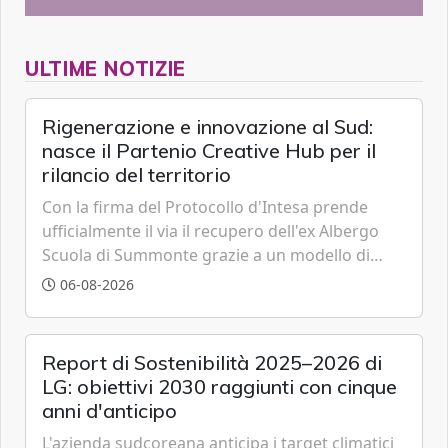
ULTIME NOTIZIE
Rigenerazione e innovazione al Sud:
nasce il Partenio Creative Hub per il
rilancio del territorio
Con la firma del Protocollo d'Intesa prende
ufficialmente il via il recupero dell'ex Albergo
Scuola di Summonte grazie a un modello di
partenariato pubblico-privato e a una rete di
06-08-2026
partner strategici d'eccellenza.
Report di Sostenibilità 2025–2026 di
LG: obiettivi 2030 raggiunti con cinque
anni d'anticipo
L'azienda sudcoreana anticipa i target climatici