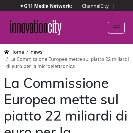
▾ G11 Media Network:
|
ChannelCity
|
ImpresaCity
|
SecurityOpenLab
|
Italian Channel
Awards
|
Italian Project Awards
|
Italian Security
Awards
|
...
Home
news
La Commissione Europea mette sul piatto 22 miliardi
di euro per la microelettronica
La Commissione
Europea mette sul
piatto 22 miliardi di
euro per la