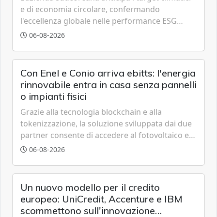
e di economia circolare, confermando
l'eccellenza globale nelle performance ESG
grazie a innovazione, accessibilità e governance
06-08-2026
trasparente.
Con Enel e Conio arriva ebitts: l'energia
rinnovabile entra in casa senza pannelli
o impianti fisici
Grazie alla tecnologia blockchain e alla
tokenizzazione, la soluzione sviluppata dai due
partner consente di accedere al fotovoltaico e
all'eolico ottenendo risparmi diretti in bolletta,
06-08-2026
offrendo un'alternativa ideale soprattutto per
chi vive in appartamento nei centri urbani.
Un nuovo modello per il credito
europeo: UniCredit, Accenture e IBM
scommettono sull'innovazione