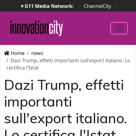
▾ G11 Media Network:
|
ChannelCity
|
ImpresaCity
|
SecurityOpenLab
|
Italian Channel
Awards
|
Italian Project Awards
|
Italian Security
Awards
|
...
Home
news
Dazi Trump, effetti importanti sull'export italiano. Lo
certifica l'Istat
Dazi Trump, effetti
importanti
sull'export italiano.
Lo certifica l'Istat