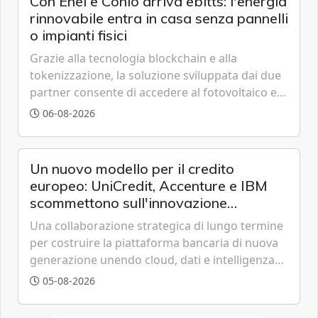
Con Enel e Conio arriva ebitts: l'energia
rinnovabile entra in casa senza pannelli
o impianti fisici
Grazie alla tecnologia blockchain e alla
tokenizzazione, la soluzione sviluppata dai due
partner consente di accedere al fotovoltaico e
all'eolico ottenendo risparmi diretti in bolletta,
06-08-2026
offrendo un'alternativa ideale soprattutto per
chi vive in appartamento nei centri urbani.
Un nuovo modello per il credito
europeo: UniCredit, Accenture e IBM
scommettono sull'innovazione
tecnologica
Una collaborazione strategica di lungo termine
per costruire la piattaforma bancaria di nuova
generazione unendo cloud, dati e intelligenza
artificiale.
05-08-2026