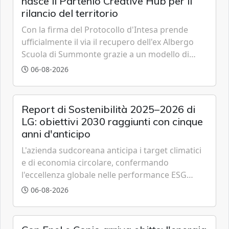
nasce il Partenio Creative Hub per il
rilancio del territorio
Con la firma del Protocollo d'Intesa prende
ufficialmente il via il recupero dell'ex Albergo
Scuola di Summonte grazie a un modello di
partenariato pubblico-privato e a una rete di
06-08-2026
partner strategici d'eccellenza.
Report di Sostenibilità 2025–2026 di
LG: obiettivi 2030 raggiunti con cinque
anni d'anticipo
L'azienda sudcoreana anticipa i target climatici
e di economia circolare, confermando
l'eccellenza globale nelle performance ESG
grazie a innovazione, accessibilità e governance
06-08-2026
trasparente.