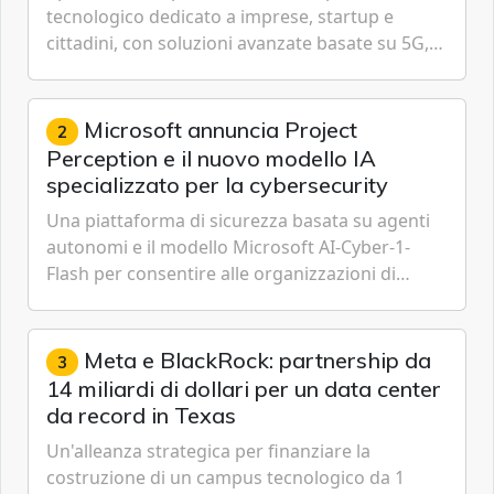
tecnologico dedicato a imprese, startup e
cittadini, con soluzioni avanzate basate su 5G,
IoT, Cloud, Intelligenza Artificiale e
Cybersecurity.
Microsoft annuncia Project
2
Perception e il nuovo modello IA
specializzato per la cybersecurity
Una piattaforma di sicurezza basata su agenti
autonomi e il modello Microsoft AI-Cyber-1-
Flash per consentire alle organizzazioni di
passare da una difesa reattiva a una strategia di
gestione continua del rischio.
Meta e BlackRock: partnership da
3
14 miliardi di dollari per un data center
da record in Texas
Un'alleanza strategica per finanziare la
costruzione di un campus tecnologico da 1