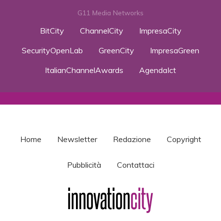
G11 Media Networks
BitCity
ChannelCity
ImpresaCity
SecurityOpenLab
GreenCity
ImpresaGreen
ItalianChannelAwards
AgendaIct
Home
Newsletter
Redazione
Copyright
Pubblicità
Contattaci