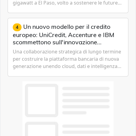
gigawatt a El Paso, volto a sostenere le future
ambizioni di superintelligenza e intelligenza
artificiale dell'azienda di Mark Zuckerberg.
Un nuovo modello per il credito
4
europeo: UniCredit, Accenture e IBM
scommettono sull'innovazione
tecnologica
Una collaborazione strategica di lungo termine
per costruire la piattaforma bancaria di nuova
generazione unendo cloud, dati e intelligenza
artificiale.