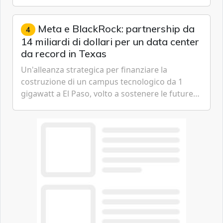
passare da una difesa reattiva a una strategia di
gestione continua del rischio.
Meta e BlackRock: partnership da
4
14 miliardi di dollari per un data center
da record in Texas
Un'alleanza strategica per finanziare la
costruzione di un campus tecnologico da 1
gigawatt a El Paso, volto a sostenere le future
ambizioni di superintelligenza e intelligenza
artificiale dell'azienda di Mark Zuckerberg.