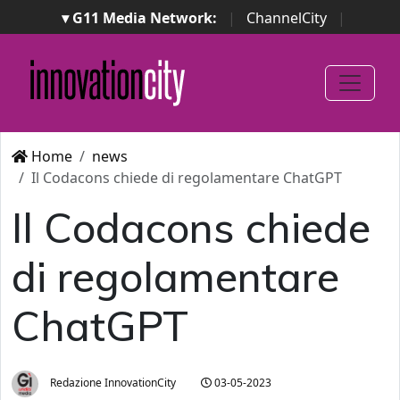
▾ G11 Media Network:
|
ChannelCity
|
ImpresaCity
|
SecurityOpenLab
|
Italian Channel
Awards
|
Italian Project Awards
|
Italian Security
Awards
|
...
Home
news
Il Codacons chiede di regolamentare ChatGPT
Il Codacons chiede
di regolamentare
ChatGPT
Redazione InnovationCity
03-05-2023