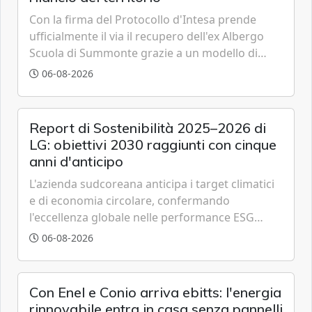
Con la firma del Protocollo d'Intesa prende
ufficialmente il via il recupero dell'ex Albergo
Scuola di Summonte grazie a un modello di
partenariato pubblico-privato e a una rete di
06-08-2026
partner strategici d'eccellenza.
Report di Sostenibilità 2025–2026 di
LG: obiettivi 2030 raggiunti con cinque
anni d'anticipo
L'azienda sudcoreana anticipa i target climatici
e di economia circolare, confermando
l'eccellenza globale nelle performance ESG
grazie a innovazione, accessibilità e governance
06-08-2026
trasparente.
Con Enel e Conio arriva ebitts: l'energia
rinnovabile entra in casa senza pannelli