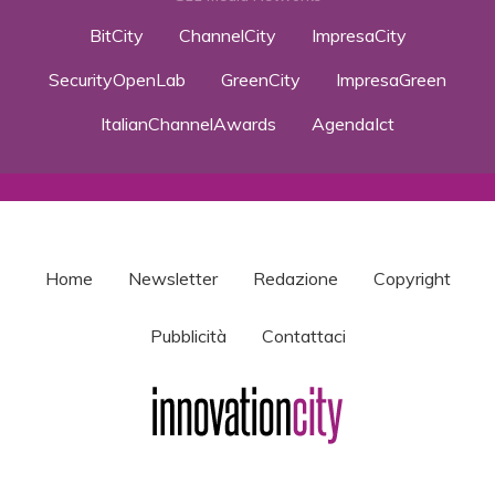
BitCity
ChannelCity
ImpresaCity
SecurityOpenLab
GreenCity
ImpresaGreen
ItalianChannelAwards
AgendaIct
Home
Newsletter
Redazione
Copyright
Pubblicità
Contattaci