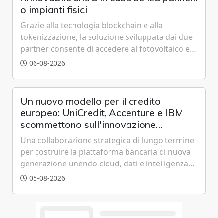
o impianti fisici
Grazie alla tecnologia blockchain e alla
tokenizzazione, la soluzione sviluppata dai due
partner consente di accedere al fotovoltaico e
all'eolico ottenendo risparmi diretti in bolletta,
06-08-2026
offrendo un'alternativa ideale soprattutto per
chi vive in appartamento nei centri urbani.
Un nuovo modello per il credito
europeo: UniCredit, Accenture e IBM
scommettono sull'innovazione
tecnologica
Una collaborazione strategica di lungo termine
per costruire la piattaforma bancaria di nuova
generazione unendo cloud, dati e intelligenza
artificiale.
05-08-2026