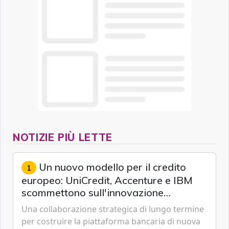
NOTIZIE PIÙ LETTE
Un nuovo modello per il credito
1
europeo: UniCredit, Accenture e IBM
scommettono sull'innovazione
tecnologica
Una collaborazione strategica di lungo termine
per costruire la piattaforma bancaria di nuova