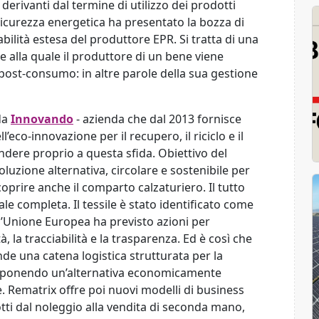
 derivanti dal termine di utilizzo dei prodotti
a Sicurezza energetica ha presentato la bozza di
abilità estesa del produttore EPR. Si tratta di una
se alla quale il produttore di un bene viene
 post-consumo: in altre parole della sua gestione
da
Innovando
- azienda che dal 2013 fornisce
l’eco-innovazione per il recupero, il riciclo e il
spondere proprio a questa sfida. Obiettivo del
luzione alternativa, circolare e sostenibile per
 coprire anche il comparto calzaturiero. Il tutto
ale completa. Il tessile è stato identificato come
 l’Unione Europea ha previsto azioni per
à, la tracciabilità e la trasparenza. Ed è così che
de una catena logistica strutturata per la
proponendo un’alternativa economicamente
. Rematrix offre poi nuovi modelli di business
otti dal noleggio alla vendita di seconda mano,