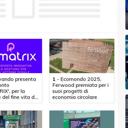
vando presenta
1
-
Ecomondo 2025,
onto
Ferwood premiata per i
X', per la
suoi progetti di
 del fine vita dei
economia circolare
 calzaturieri