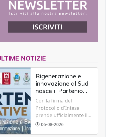
ULTIME NOTIZIE
Rigenerazione e
innovazione al Sud:
nasce il Partenio
Creative Hub per il
Con la firma del
rilancio del
Protocollo d'Intesa
territorio
prende ufficialmente il
via il recupero dell'ex
06-08-2026
Albergo Scuola di