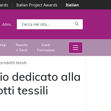
wards
|
Italian Project Awards
|
Italian
Altro...
artup
Ricerche
Eventi
e Trend
Formazione
prodotti tessili
io dedicato alla
ti tessili