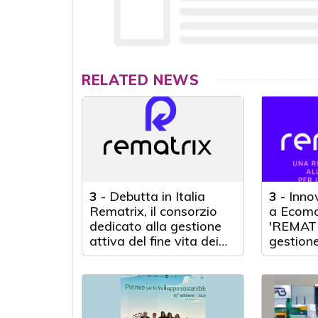
RELATED NEWS
3
-
Debutta in Italia
3
-
Inno
Rematrix, il consorzio
a Ecom
dedicato alla gestione
'REMATRI
attiva del fine vita dei
gestione
prodotti tessili
prodotti