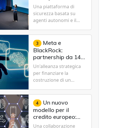
Cybersecurity.
nuovo modello IA
Una piattaforma di
specializzato per la
sicurezza basata su
cybersecurity
agenti autonomi e il
modello Microsoft AI-
Cyber-1-Flash per
consentire alle
Meta e
3
organizzazioni di
BlackRock:
passare da una difesa
partnership da 14
reattiva a una strategia
miliardi di dollari
Un'alleanza strategica
di gestione continua del
per un data center
per finanziare la
rischio.
da record in Texas
costruzione di un
campus tecnologico da
1 gigawatt a El Paso,
volto a sostenere le
Un nuovo
4
future ambizioni di
modello per il
superintelligenza e
credito europeo:
intelligenza artificiale
UniCredit,
Una collaborazione