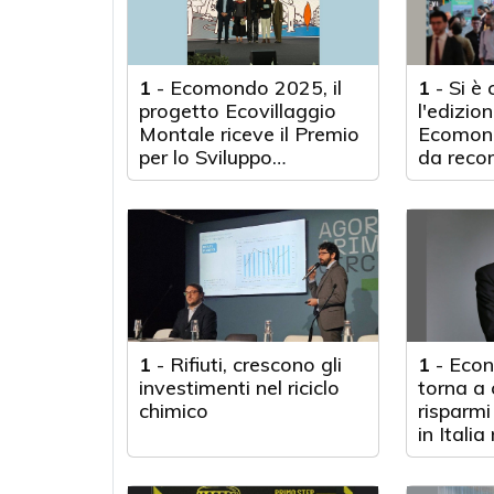
1
-
Ecomondo 2025, il
1
-
Si è
progetto Ecovillaggio
l'edizio
Montale riceve il Premio
Ecomond
per lo Sviluppo
da reco
Sostenibile
1
-
Rifiuti, crescono gli
1
-
Econ
investimenti nel riciclo
torna a 
chimico
risparmi
in Italia
Il 60% 
la conos