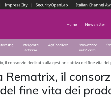
|
ImpresaCity
|
SecurityOpenLab
|
Italian Channel A
Security Awards
|
...
Home
Newsletter
facturing
Intelligenza
AgriFoodTech
L'innovazione
St
Artificiale
nella Sanità
x, il consorzio dedicato alla gestione attiva del fine vita dei 
a Rematrix, il consorz
el fine vita dei prodot