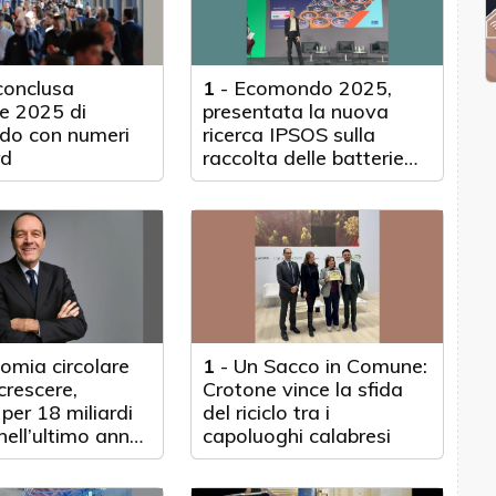
 conclusa
1
-
Ecomondo 2025,
ne 2025 di
presentata la nuova
o con numeri
ricerca IPSOS sulla
rd
raccolta delle batterie
portatili
omia circolare
1
-
Un Sacco in Comune:
crescere,
Crotone vince la sfida
 per 18 miliardi
del riciclo tra i
 nell’ultimo anno.
capoluoghi calabresi
dei consumatori
ce e la applica