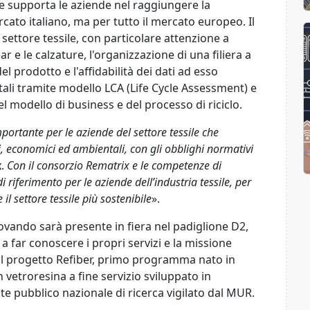
so) e supporta le aziende nel raggiungere la
ato italiano, ma per tutto il mercato europeo. Il
settore tessile, con particolare attenzione a
 e le calzature, l'organizzazione di una filiera a
del prodotto e l'affidabilità dei dati ad esso
tali tramite modello LCA (Life Cycle Assessment) e
l modello di business e del processo di riciclo.
mportante per le aziende del settore tessile che
ci, economici ed ambientali, con gli obblighi normativi
x
.
Con il consorzio Rematrix e le competenze di
iferimento per le aziende dell’industria tessile, per
l settore tessile più sostenibile
».
ovando sarà presente in fiera nel padiglione D2,
a far conoscere i propri servizi e la missione
to il progetto Refiber, primo programma nato in
n vetroresina a fine servizio sviluppato in
e pubblico nazionale di ricerca vigilato dal MUR.