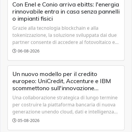
Con Enel e Conio arriva ebitts: l'energia
rinnovabile entra in casa senza pannelli
o impianti fisici
Grazie alla tecnologia blockchain e alla
tokenizzazione, la soluzione sviluppata dai due
partner consente di accedere al fotovoltaico e
all'eolico ottenendo risparmi diretti in bolletta,
06-08-2026
offrendo un'alternativa ideale soprattutto per
chi vive in appartamento nei centri urbani.
Un nuovo modello per il credito
europeo: UniCredit, Accenture e IBM
scommettono sull'innovazione
tecnologica
Una collaborazione strategica di lungo termine
per costruire la piattaforma bancaria di nuova
generazione unendo cloud, dati e intelligenza
artificiale.
05-08-2026