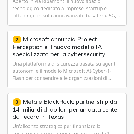
Aperto in via Ripamonti il nuovo spazio
tecnologico dedicato a imprese, startup e
cittadini, con soluzioni avanzate basate su 5G,
IoT, Cloud, Intelligenza Artificiale e
Cybersecurity.
Microsoft annuncia Project
2
Perception e il nuovo modello IA
specializzato per la cybersecurity
Una piattaforma di sicurezza basata su agenti
autonomi e il modello Microsoft AI-Cyber-1-
Flash per consentire alle organizzazioni di
passare da una difesa reattiva a una strategia di
gestione continua del rischio.
Meta e BlackRock: partnership da
3
14 miliardi di dollari per un data center
da record in Texas
Un'alleanza strategica per finanziare la
costruzione di un campus tecnologico da 1