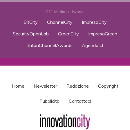
G11 Media Networks
BitCity
ChannelCity
ImpresaCity
SecurityOpenLab
GreenCity
ImpresaGreen
ItalianChannelAwards
AgendaIct
Home
Newsletter
Redazione
Copyright
Pubblicità
Contattaci