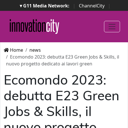
▾ G11 Media Network:
|
ChannelCity
|
ImpresaCity
|
SecurityOpenLab
|
Italian Channel
Awards
|
Italian Project Awards
|
Italian Security
Awards
|
...
Home
news
Ecomondo 2023: debutta E23 Green Jobs & Skills, il
nuovo progetto dedicato ai lavori green
Ecomondo 2023:
debutta E23 Green
Jobs & Skills, il
nuovo progetto