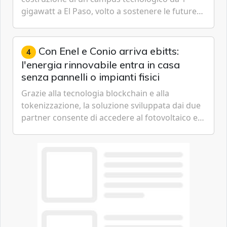
gigawatt a El Paso, volto a sostenere le future
ambizioni di superintelligenza e intelligenza
artificiale dell'azienda di Mark Zuckerberg.
Con Enel e Conio arriva ebitts:
4
l'energia rinnovabile entra in casa
senza pannelli o impianti fisici
Grazie alla tecnologia blockchain e alla
tokenizzazione, la soluzione sviluppata dai due
partner consente di accedere al fotovoltaico e
all'eolico ottenendo risparmi diretti in bolletta,
offrendo un'alternativa ideale soprattutto per
chi vive in appartamento nei centri urbani.