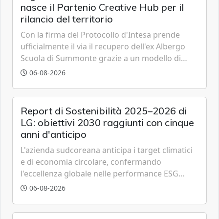
nasce il Partenio Creative Hub per il
rilancio del territorio
Con la firma del Protocollo d'Intesa prende
ufficialmente il via il recupero dell'ex Albergo
Scuola di Summonte grazie a un modello di
partenariato pubblico-privato e a una rete di
06-08-2026
partner strategici d'eccellenza.
Report di Sostenibilità 2025–2026 di
LG: obiettivi 2030 raggiunti con cinque
anni d'anticipo
L'azienda sudcoreana anticipa i target climatici
e di economia circolare, confermando
l'eccellenza globale nelle performance ESG
grazie a innovazione, accessibilità e governance
06-08-2026
trasparente.