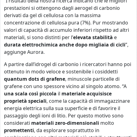
“I risultati della nostra ricerca indicano che le migliori
prestazioni si ottengono dagli aerogel di carbonio
derivati da gel di cellulosa con la massima
concentrazione di cellulosa pura (7%). Pur mostrando
valori di capacità di accumulo inferiori rispetto ad altri
materiali, si sono distinti per l’
elevata stabilità
e
durata elettrochimica anche dopo migliaia di cicli
”,
aggiunge Aurora.
A partire dall’idrogel di carbonio i ricercatori hanno poi
ottenuto in modo veloce e sostenibile i cosiddetti
quantum dots di grafene
, minuscole particelle di
grafene con uno spessore vicino al singolo atomo. “A
una scala così piccola
il
materiale acquisisce
proprietà speciali
, come la capacità di immagazzinare
energia elettrica sulla sua superficie e di favorire il
passaggio degli ioni di litio. Per questo motivo sono
considerati
materiali zero-dimensionali
molto
promettenti
, da esplorare soprattutto in