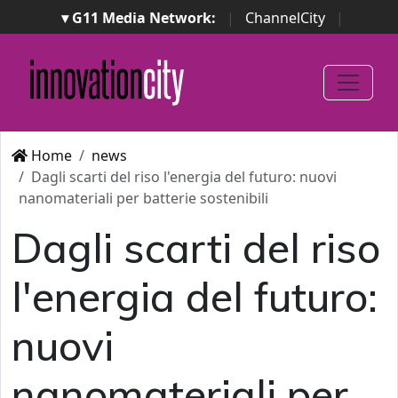
▾ G11 Media Network:
|
ChannelCity
|
ImpresaCity
|
SecurityOpenLab
|
Italian Channel
Awards
|
Italian Project Awards
|
Italian Security
Awards
|
...
Home
news
Dagli scarti del riso l'energia del futuro: nuovi
nanomateriali per batterie sostenibili
Dagli scarti del riso
l'energia del futuro:
nuovi
nanomateriali per