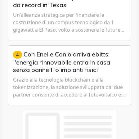
da record in Texas
Un'alleanza strategica per finanziare la
costruzione di un campus tecnologico da 1
gigawatt a El Paso, volto a sostenere le future
ambizioni di superintelligenza e intelligenza
artificiale dell'azienda di Mark Zuckerberg.
Con Enel e Conio arriva ebitts:
4
l'energia rinnovabile entra in casa
senza pannelli o impianti fisici
Grazie alla tecnologia blockchain e alla
tokenizzazione, la soluzione sviluppata dai due
partner consente di accedere al fotovoltaico e
all'eolico ottenendo risparmi diretti in bolletta,
offrendo un'alternativa ideale soprattutto per
chi vive in appartamento nei centri urbani.