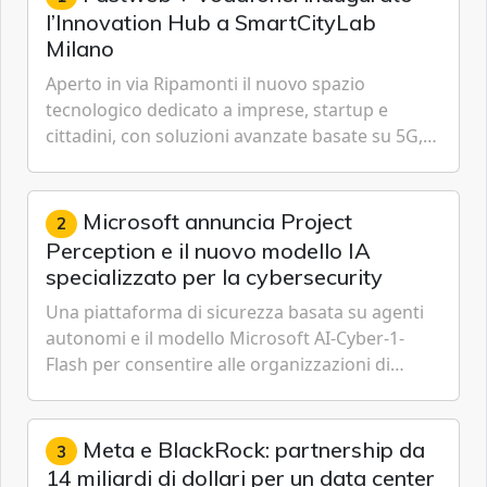
l’Innovation Hub a SmartCityLab
Milano
Aperto in via Ripamonti il nuovo spazio
tecnologico dedicato a imprese, startup e
cittadini, con soluzioni avanzate basate su 5G,
IoT, Cloud, Intelligenza Artificiale e
Cybersecurity.
Microsoft annuncia Project
2
Perception e il nuovo modello IA
specializzato per la cybersecurity
Una piattaforma di sicurezza basata su agenti
autonomi e il modello Microsoft AI-Cyber-1-
Flash per consentire alle organizzazioni di
passare da una difesa reattiva a una strategia di
gestione continua del rischio.
Meta e BlackRock: partnership da
3
14 miliardi di dollari per un data center