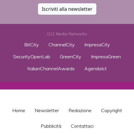
Iscriviti alla newsletter
G11 Media Networks
BitCity
ChannelCity
ImpresaCity
SecurityOpenLab
GreenCity
ImpresaGreen
ItalianChannelAwards
AgendaIct
Home
Newsletter
Redazione
Copyright
Pubblicità
Contattaci