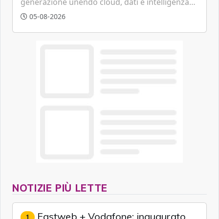
generazione unendo cloud, dati e intelligenza
artificiale.
05-08-2026
NOTIZIE PIÙ LETTE
Fastweb + Vodafone: inaugurato
1