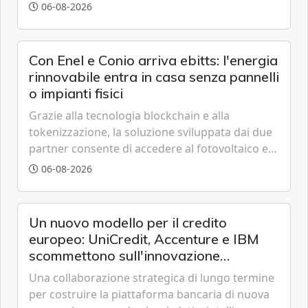
grazie a innovazione, accessibilità e governance
06-08-2026
trasparente.
Con Enel e Conio arriva ebitts: l'energia
rinnovabile entra in casa senza pannelli
o impianti fisici
Grazie alla tecnologia blockchain e alla
tokenizzazione, la soluzione sviluppata dai due
partner consente di accedere al fotovoltaico e
all'eolico ottenendo risparmi diretti in bolletta,
06-08-2026
offrendo un'alternativa ideale soprattutto per
chi vive in appartamento nei centri urbani.
Un nuovo modello per il credito
europeo: UniCredit, Accenture e IBM
scommettono sull'innovazione
tecnologica
Una collaborazione strategica di lungo termine
per costruire la piattaforma bancaria di nuova