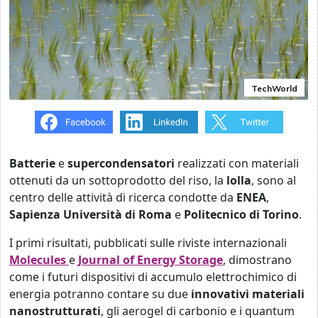
TechWorld
Batterie
e
supercondensatori
realizzati con materiali
ottenuti da un sottoprodotto del riso, la
lolla
, sono al
centro delle attività di ricerca condotte da
ENEA
,
Sapienza Università di Roma
e
Politecnico di Torino
.
I primi risultati, pubblicati sulle riviste internazionali
Molecules
e
Journal of Energy Storage
, dimostrano
come i futuri dispositivi di accumulo elettrochimico di
energia potranno contare su due
innovativi
materiali
nanostrutturati
, gli aerogel di carbonio e i quantum