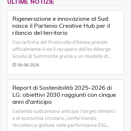
ULTIME NOTIZIE
Rigenerazione e innovazione al Sud:
nasce il Partenio Creative Hub per il
rilancio del territorio
Con la firma del Protocollo d'Intesa prende
ufficialmente il via il recupero dell'ex Albergo
Scuola di Summonte grazie a un modello di
partenariato pubblico-privato e a una rete di
06-08-2026
partner strategici d'eccellenza.
Report di Sostenibilità 2025–2026 di
LG: obiettivi 2030 raggiunti con cinque
anni d'anticipo
L'azienda sudcoreana anticipa i target climatici
e di economia circolare, confermando
l'eccellenza globale nelle performance ESG