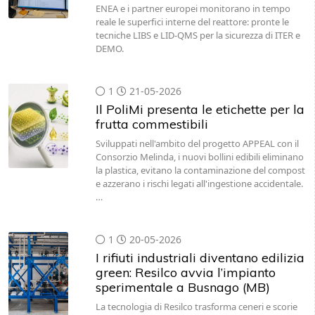
ENEA e i partner europei monitorano in tempo
reale le superfici interne del reattore: pronte le
tecniche LIBS e LID-QMS per la sicurezza di ITER e
DEMO.
1
21-05-2026
Il PoliMi presenta le etichette per la
frutta commestibili
Sviluppati nell'ambito del progetto APPEAL con il
Consorzio Melinda, i nuovi bollini edibili eliminano
la plastica, evitano la contaminazione del compost
e azzerano i rischi legati all'ingestione accidentale.
…
1
20-05-2026
I rifiuti industriali diventano edilizia
green: Resilco avvia l’impianto
sperimentale a Busnago (MB)
La tecnologia di Resilco trasforma ceneri e scorie