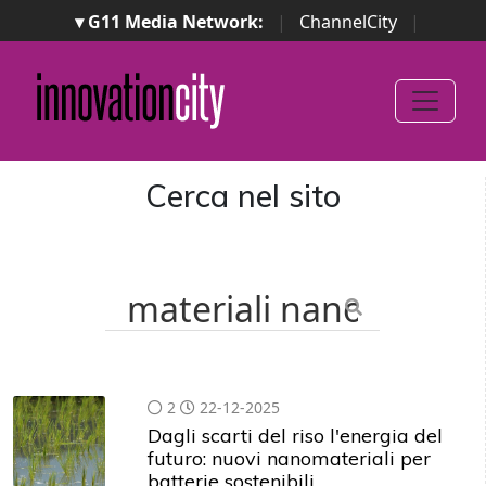
▾ G11 Media Network:
|
ChannelCity
|
ImpresaCity
|
SecurityOpenLab
|
Italian Channel
Awards
|
Italian Project Awards
|
Italian Security
Awards
|
...
Cerca nel sito
2
22-12-2025
Dagli scarti del riso l'energia del
futuro: nuovi nanomateriali per
batterie sostenibili