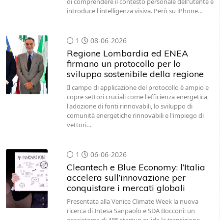
di comprendere il contesto personale dell'utente e
introduce l'intelligenza visiva. Però su iPhone…
1
08-06-2026
Regione Lombardia ed ENEA
firmano un protocollo per lo
sviluppo sostenibile della regione
Il campo di applicazione del protocollo è ampio e
copre settori cruciali come l'efficienza energetica,
l'adozione di fonti rinnovabili, lo sviluppo di
comunità energetiche rinnovabili e l'impiego di
vettori…
1
06-06-2026
Cleantech e Blue Economy: l’Italia
accelera sull’innovazione per
conquistare i mercati globali
Presentata alla Venice Climate Week la nuova
ricerca di Intesa Sanpaolo e SDA Bocconi: un