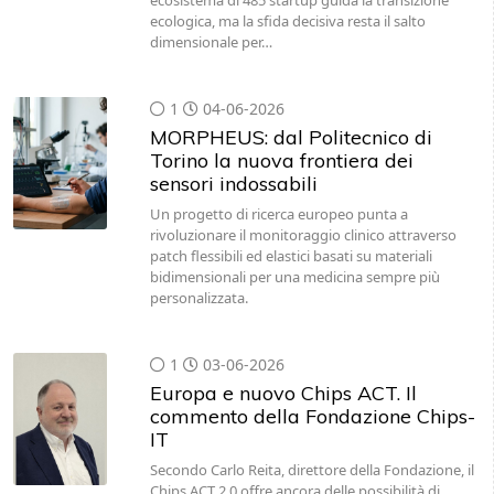
ecosistema di 485 startup guida la transizione
ecologica, ma la sfida decisiva resta il salto
dimensionale per…
1
04-06-2026
MORPHEUS: dal Politecnico di
Torino la nuova frontiera dei
sensori indossabili
Un progetto di ricerca europeo punta a
rivoluzionare il monitoraggio clinico attraverso
patch flessibili ed elastici basati su materiali
bidimensionali per una medicina sempre più
personalizzata.
1
03-06-2026
Europa e nuovo Chips ACT. Il
commento della Fondazione Chips-
IT
Secondo Carlo Reita, direttore della Fondazione, il
Chips ACT 2.0 offre ancora delle possibilità di