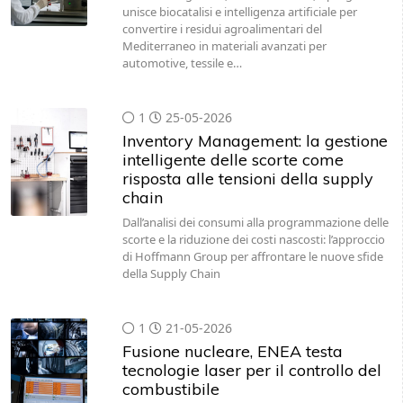
unisce biocatalisi e intelligenza artificiale per
convertire i residui agroalimentari del
Mediterraneo in materiali avanzati per
automotive, tessile e…
1
25-05-2026
Inventory Management: la gestione
intelligente delle scorte come
risposta alle tensioni della supply
chain
Dall’analisi dei consumi alla programmazione delle
scorte e la riduzione dei costi nascosti: l’approccio
di Hoffmann Group per affrontare le nuove sfide
della Supply Chain
1
21-05-2026
Fusione nucleare, ENEA testa
tecnologie laser per il controllo del
combustibile