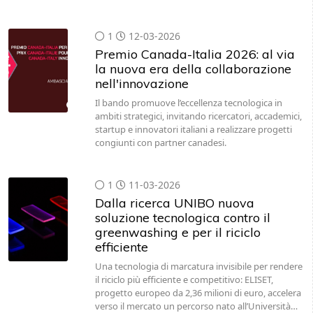
1
12-03-2026
Premio Canada-Italia 2026: al via
la nuova era della collaborazione
nell'innovazione
Il bando promuove l’eccellenza tecnologica in
ambiti strategici, invitando ricercatori, accademici,
startup e innovatori italiani a realizzare progetti
congiunti con partner canadesi.
1
11-03-2026
Dalla ricerca UNIBO nuova
soluzione tecnologica contro il
greenwashing e per il riciclo
efficiente
Una tecnologia di marcatura invisibile per rendere
il riciclo più efficiente e competitivo: ELISET,
progetto europeo da 2,36 milioni di euro, accelera
verso il mercato un percorso nato all’Università…