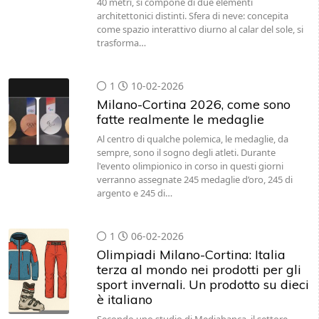
40 metri, si compone di due elementi
architettonici distinti. Sfera di neve: concepita
come spazio interattivo diurno al calar del sole, si
trasforma…
1
10-02-2026
Milano-Cortina 2026, come sono
fatte realmente le medaglie
Al centro di qualche polemica, le medaglie, da
sempre, sono il sogno degli atleti. Durante
l'evento olimpionico in corso in questi giorni
verranno assegnate 245 medaglie d’oro, 245 di
argento e 245 di…
1
06-02-2026
Olimpiadi Milano-Cortina: Italia
terza al mondo nei prodotti per gli
sport invernali. Un prodotto su dieci
è italiano