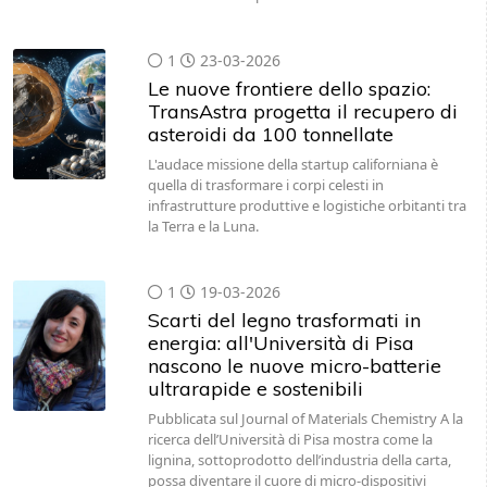
1
23-03-2026
Le nuove frontiere dello spazio:
TransAstra progetta il recupero di
asteroidi da 100 tonnellate
L'audace missione della startup californiana è
quella di trasformare i corpi celesti in
infrastrutture produttive e logistiche orbitanti tra
la Terra e la Luna.
1
19-03-2026
Scarti del legno trasformati in
energia: all'Università di Pisa
nascono le nuove micro-batterie
ultrarapide e sostenibili
Pubblicata sul Journal of Materials Chemistry A la
ricerca dell’Università di Pisa mostra come la
lignina, sottoprodotto dell’industria della carta,
possa diventare il cuore di micro-dispositivi