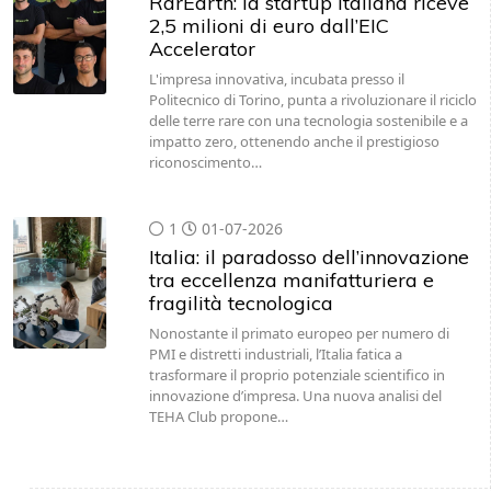
RarEarth: la startup italiana riceve
2,5 milioni di euro dall’EIC
Accelerator
L'impresa innovativa, incubata presso il
Politecnico di Torino, punta a rivoluzionare il riciclo
delle terre rare con una tecnologia sostenibile e a
impatto zero, ottenendo anche il prestigioso
riconoscimento…
1
01-07-2026
Italia: il paradosso dell’innovazione
tra eccellenza manifatturiera e
fragilità tecnologica
Nonostante il primato europeo per numero di
PMI e distretti industriali, l’Italia fatica a
trasformare il proprio potenziale scientifico in
innovazione d’impresa. Una nuova analisi del
TEHA Club propone…