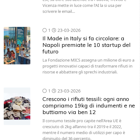
Vicenza mette in luce come l'AI la si usa per
scrivere le email…
1
23-03-2026
Il Made in Italy si fa circolare: a
Napoli premiate le 10 startup del
futuro
La Fondazione MICS assegna un milione di euro a
progetti innovativi capaci di trasformare rifiuti in
risorse e abbattere gli sprechi industriali.
1
23-03-2026
Crescono i rifiuti tessili: ogni anno
compriamo 19kg di indumenti e ne
buttiamo via ben 12
Il consumo tessile pro capite nell'Area UE è
cresciuto di 2kg all’anno tra il 2019 e il 2022,
mentre il numero medio di utilizzi per capo è
diminuito del 36 percento.