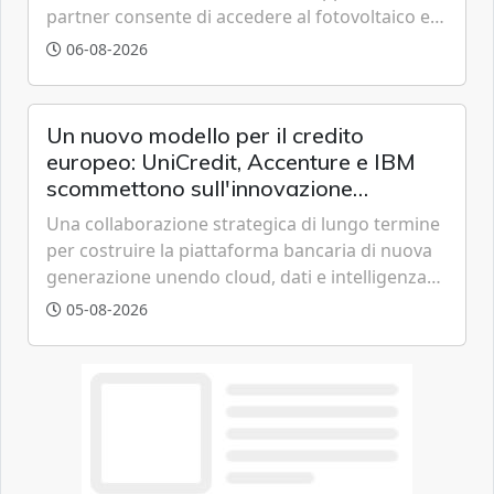
partner consente di accedere al fotovoltaico e
all'eolico ottenendo risparmi diretti in bolletta,
06-08-2026
offrendo un'alternativa ideale soprattutto per
chi vive in appartamento nei centri urbani.
Un nuovo modello per il credito
europeo: UniCredit, Accenture e IBM
scommettono sull'innovazione
tecnologica
Una collaborazione strategica di lungo termine
per costruire la piattaforma bancaria di nuova
generazione unendo cloud, dati e intelligenza
artificiale.
05-08-2026