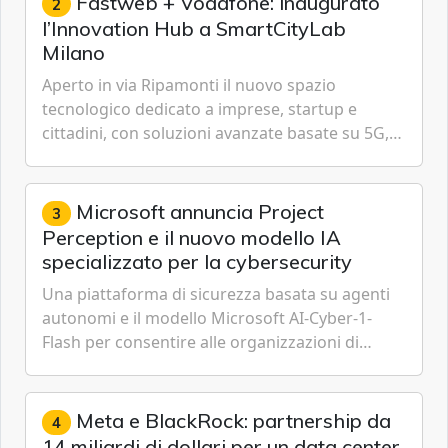
Fastweb + Vodafone: inaugurato
2
l’Innovation Hub a SmartCityLab
Milano
Aperto in via Ripamonti il nuovo spazio
tecnologico dedicato a imprese, startup e
cittadini, con soluzioni avanzate basate su 5G,
IoT, Cloud, Intelligenza Artificiale e
Cybersecurity.
Microsoft annuncia Project
3
Perception e il nuovo modello IA
specializzato per la cybersecurity
Una piattaforma di sicurezza basata su agenti
autonomi e il modello Microsoft AI-Cyber-1-
Flash per consentire alle organizzazioni di
passare da una difesa reattiva a una strategia di
gestione continua del rischio.
Meta e BlackRock: partnership da
4
14 miliardi di dollari per un data center