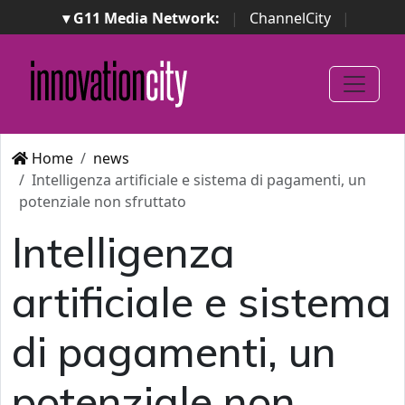
▾ G11 Media Network:
|
ChannelCity
|
ImpresaCity
|
SecurityOpenLab
|
Italian Channel
Awards
|
Italian Project Awards
|
Italian Security
Awards
|
...
Home
news
Intelligenza artificiale e sistema di pagamenti, un
potenziale non sfruttato
Intelligenza
artificiale e sistema
di pagamenti, un
potenziale non