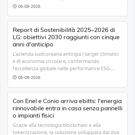
partenariato pubblico-privato e a una rete di
06-08-2026
partner strategici d'eccellenza.
Report di Sostenibilità 2025–2026 di
LG: obiettivi 2030 raggiunti con cinque
anni d'anticipo
L'azienda sudcoreana anticipa i target climatici
e di economia circolare, confermando
l'eccellenza globale nelle performance ESG
grazie a innovazione, accessibilità e governance
06-08-2026
trasparente.
Con Enel e Conio arriva ebitts: l'energia
rinnovabile entra in casa senza pannelli
o impianti fisici
Grazie alla tecnologia blockchain e alla
tokenizzazione, la soluzione sviluppata dai due