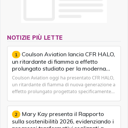
NOTIZIE PIÙ LETTE
Coulson Aviation lancia CFR HALO,
1
un ritardante di fiamma a effetto
prolungato studiato per la moderna
lotta aerea contro gli incendi
Coulson Aviation oggi ha presentato CFR HALO,
un ritardante di fiamma di nuova generazione a
effetto prolungato progettato specificamente
per i velivoli moderni, i sistemi di serbatoi e le
missioni an...
Mary Kay presenta il Rapporto
2
sulla sostenibilità 2026, evidenziando i