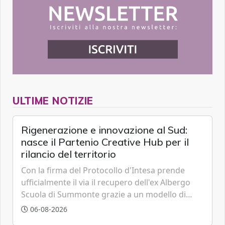
ULTIME NOTIZIE
Rigenerazione e innovazione al Sud:
nasce il Partenio Creative Hub per il
rilancio del territorio
Con la firma del Protocollo d'Intesa prende
ufficialmente il via il recupero dell'ex Albergo
Scuola di Summonte grazie a un modello di
partenariato pubblico-privato e a una rete di
06-08-2026
partner strategici d'eccellenza.