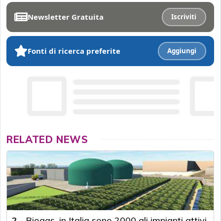
Newsletter Gratuita
Iscriviti
Fonti di ricerca preferite
Aggiungi
RELATED NEWS
2
-
Biogas, in Italia sono 2000 gli impianti attivi