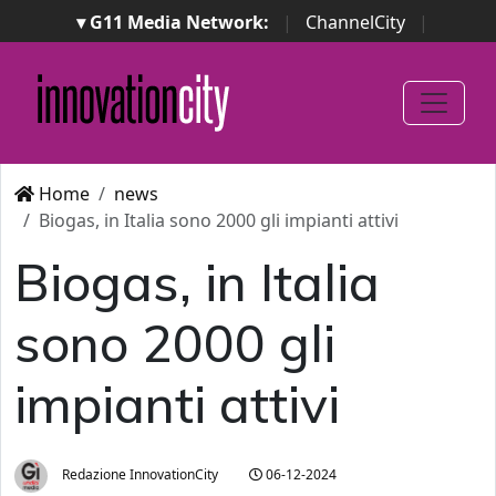
▾ G11 Media Network:
|
ChannelCity
|
ImpresaCity
|
SecurityOpenLab
|
Italian Channel
Awards
|
Italian Project Awards
|
Italian Security
Awards
|
...
Home
news
Biogas, in Italia sono 2000 gli impianti attivi
Biogas, in Italia
sono 2000 gli
impianti attivi
Redazione InnovationCity
06-12-2024