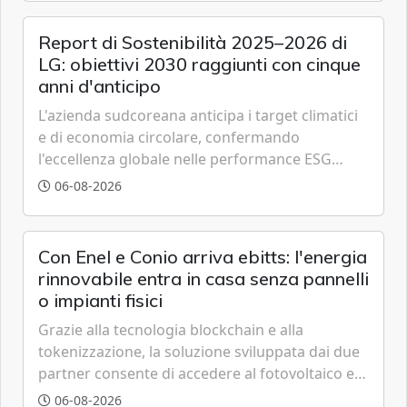
Report di Sostenibilità 2025–2026 di
LG: obiettivi 2030 raggiunti con cinque
anni d'anticipo
L'azienda sudcoreana anticipa i target climatici
e di economia circolare, confermando
l'eccellenza globale nelle performance ESG
grazie a innovazione, accessibilità e governance
06-08-2026
trasparente.
Con Enel e Conio arriva ebitts: l'energia
rinnovabile entra in casa senza pannelli
o impianti fisici
Grazie alla tecnologia blockchain e alla
tokenizzazione, la soluzione sviluppata dai due
partner consente di accedere al fotovoltaico e
all'eolico ottenendo risparmi diretti in bolletta,
06-08-2026