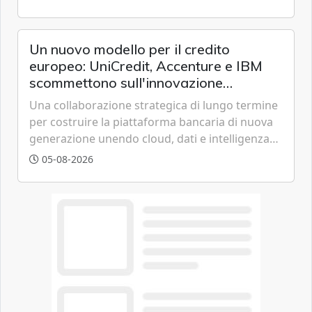
offrendo un'alternativa ideale soprattutto per
chi vive in appartamento nei centri urbani.
Un nuovo modello per il credito
europeo: UniCredit, Accenture e IBM
scommettono sull'innovazione
tecnologica
Una collaborazione strategica di lungo termine
per costruire la piattaforma bancaria di nuova
generazione unendo cloud, dati e intelligenza
artificiale.
05-08-2026