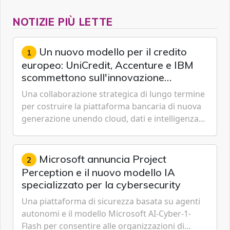
NOTIZIE PIÙ LETTE
Un nuovo modello per il credito
1
europeo: UniCredit, Accenture e IBM
scommettono sull'innovazione
tecnologica
Una collaborazione strategica di lungo termine
per costruire la piattaforma bancaria di nuova
generazione unendo cloud, dati e intelligenza
artificiale.
Microsoft annuncia Project
2
Perception e il nuovo modello IA
specializzato per la cybersecurity
Una piattaforma di sicurezza basata su agenti
autonomi e il modello Microsoft AI-Cyber-1-
Flash per consentire alle organizzazioni di