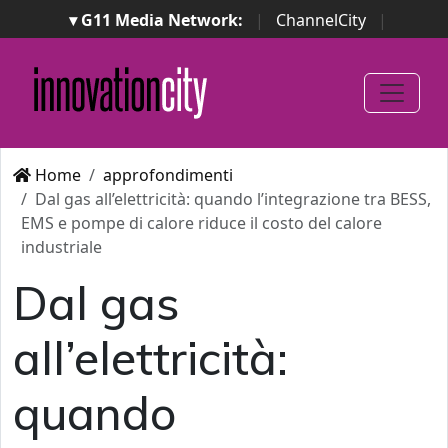
▾ G11 Media Network:
|
ChannelCity
|
ImpresaCity
|
SecurityOpenLab
|
Italian Channel
Awards
|
Italian Project Awards
|
Italian Security
Awards
|
...
Home
approfondimenti
Dal gas all’elettricità: quando l’integrazione tra BESS,
EMS e pompe di calore riduce il costo del calore
industriale
Dal gas
all’elettricità:
quando