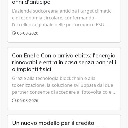
anni d'anticipo
L'azienda sudcoreana anticipa i target climatici
e di economia circolare, confermando
l'eccellenza globale nelle performance ESG
grazie a innovazione, accessibilità e governance
06-08-2026
trasparente.
Con Enel e Conio arriva ebitts: l'energia
rinnovabile entra in casa senza pannelli
o impianti fisici
Grazie alla tecnologia blockchain e alla
tokenizzazione, la soluzione sviluppata dai due
partner consente di accedere al fotovoltaico e
all'eolico ottenendo risparmi diretti in bolletta,
06-08-2026
offrendo un'alternativa ideale soprattutto per
chi vive in appartamento nei centri urbani.
Un nuovo modello per il credito