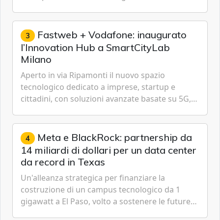
passare da una difesa reattiva a una strategia di
gestione continua del rischio.
Fastweb + Vodafone: inaugurato
3
l’Innovation Hub a SmartCityLab
Milano
Aperto in via Ripamonti il nuovo spazio
tecnologico dedicato a imprese, startup e
cittadini, con soluzioni avanzate basate su 5G,
IoT, Cloud, Intelligenza Artificiale e
Cybersecurity.
Meta e BlackRock: partnership da
4
14 miliardi di dollari per un data center
da record in Texas
Un'alleanza strategica per finanziare la
costruzione di un campus tecnologico da 1
gigawatt a El Paso, volto a sostenere le future
ambizioni di superintelligenza e intelligenza