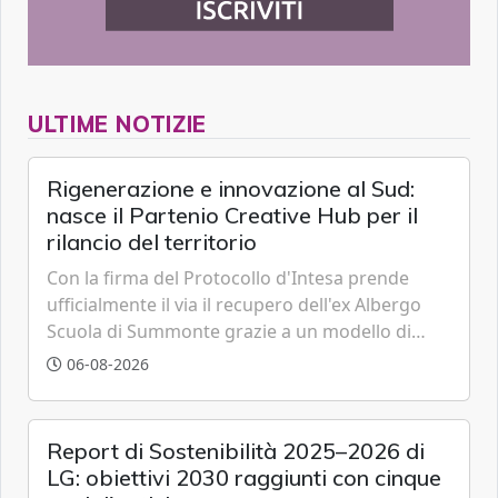
ULTIME NOTIZIE
Rigenerazione e innovazione al Sud:
nasce il Partenio Creative Hub per il
rilancio del territorio
Con la firma del Protocollo d'Intesa prende
ufficialmente il via il recupero dell'ex Albergo
Scuola di Summonte grazie a un modello di
partenariato pubblico-privato e a una rete di
06-08-2026
partner strategici d'eccellenza.
Report di Sostenibilità 2025–2026 di
LG: obiettivi 2030 raggiunti con cinque