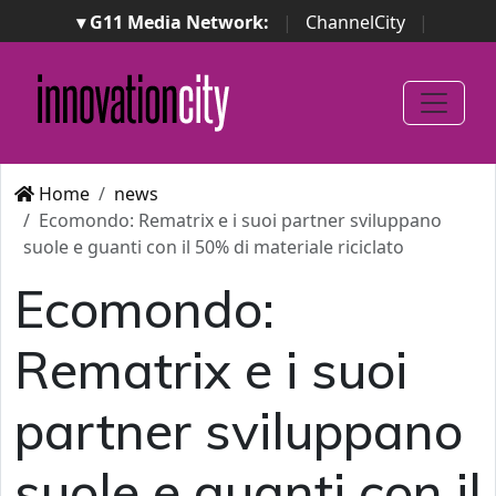
▾ G11 Media Network:
|
ChannelCity
|
ImpresaCity
|
SecurityOpenLab
|
Italian Channel
Awards
|
Italian Project Awards
|
Italian Security
Awards
|
...
Home
news
Ecomondo: Rematrix e i suoi partner sviluppano
suole e guanti con il 50% di materiale riciclato
Ecomondo:
Rematrix e i suoi
partner sviluppano
suole e guanti con il