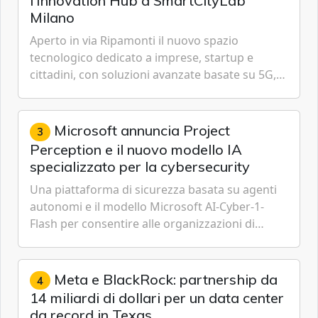
l’Innovation Hub a SmartCityLab
Milano
Aperto in via Ripamonti il nuovo spazio
tecnologico dedicato a imprese, startup e
cittadini, con soluzioni avanzate basate su 5G,
IoT, Cloud, Intelligenza Artificiale e
Cybersecurity.
Microsoft annuncia Project
3
Perception e il nuovo modello IA
specializzato per la cybersecurity
Una piattaforma di sicurezza basata su agenti
autonomi e il modello Microsoft AI-Cyber-1-
Flash per consentire alle organizzazioni di
passare da una difesa reattiva a una strategia di
gestione continua del rischio.
Meta e BlackRock: partnership da
4
14 miliardi di dollari per un data center
da record in Texas