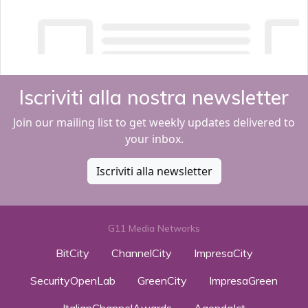
Iscriviti alla nostra newsletter
Join our mailing list to get weekly updates delivered to
your inbox.
Iscriviti alla newsletter
G11 Media Networks
BitCity
ChannelCity
ImpresaCity
SecurityOpenLab
GreenCity
ImpresaGreen
ItalianChannelAwards
AgendaIct