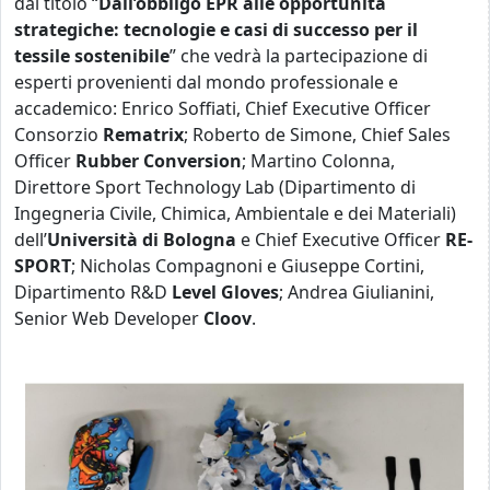
dal titolo “
Dall’obbligo EPR alle opportunità
strategiche:
tecnologie e casi di successo per il
tessile sostenibile
” che vedrà la partecipazione di
esperti provenienti dal mondo professionale e
accademico: Enrico Soffiati, Chief Executive Officer
Consorzio
Rematrix
; Roberto de Simone, Chief Sales
Officer
Rubber Conversion
; Martino Colonna,
Direttore Sport Technology Lab (Dipartimento di
Ingegneria Civile, Chimica, Ambientale e dei Materiali)
dell’
Università di Bologna
e Chief Executive Officer
RE-
SPORT
; Nicholas Compagnoni e Giuseppe Cortini,
Dipartimento R&D
Level Gloves
; Andrea Giulianini,
Senior Web Developer
Cloov
.