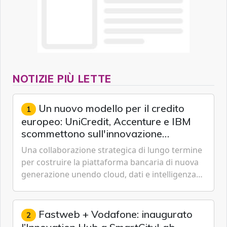
NOTIZIE PIÙ LETTE
Un nuovo modello per il credito
1
europeo: UniCredit, Accenture e IBM
scommettono sull'innovazione
tecnologica
Una collaborazione strategica di lungo termine
per costruire la piattaforma bancaria di nuova
generazione unendo cloud, dati e intelligenza
artificiale.
Fastweb + Vodafone: inaugurato
2