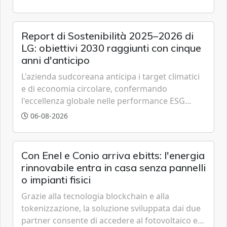
partner strategici d'eccellenza.
Report di Sostenibilità 2025–2026 di
LG: obiettivi 2030 raggiunti con cinque
anni d'anticipo
L'azienda sudcoreana anticipa i target climatici
e di economia circolare, confermando
l'eccellenza globale nelle performance ESG
grazie a innovazione, accessibilità e governance
06-08-2026
trasparente.
Con Enel e Conio arriva ebitts: l'energia
rinnovabile entra in casa senza pannelli
o impianti fisici
Grazie alla tecnologia blockchain e alla
tokenizzazione, la soluzione sviluppata dai due
partner consente di accedere al fotovoltaico e