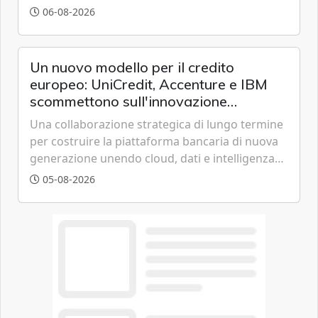
all'eolico ottenendo risparmi diretti in bolletta,
06-08-2026
offrendo un'alternativa ideale soprattutto per
chi vive in appartamento nei centri urbani.
Un nuovo modello per il credito
europeo: UniCredit, Accenture e IBM
scommettono sull'innovazione
tecnologica
Una collaborazione strategica di lungo termine
per costruire la piattaforma bancaria di nuova
generazione unendo cloud, dati e intelligenza
artificiale.
05-08-2026