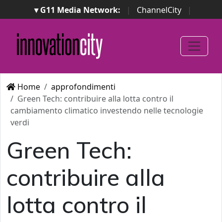
▾ G11 Media Network:
|
ChannelCity
|
ImpresaCity
|
SecurityOpenLab
|
Italian Channel
Awards
|
Italian Project Awards
|
Italian Security
Awards
|
...
Home
approfondimenti
Green Tech: contribuire alla lotta contro il
cambiamento climatico investendo nelle tecnologie
verdi
Green Tech:
contribuire alla
lotta contro il