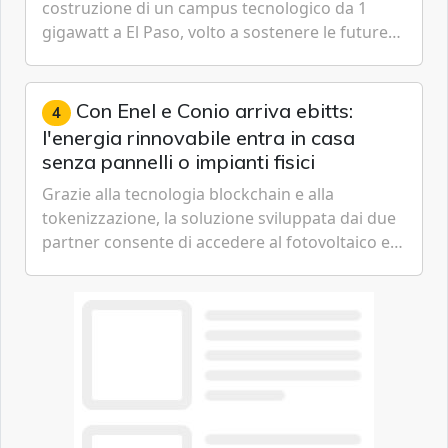
costruzione di un campus tecnologico da 1
gigawatt a El Paso, volto a sostenere le future
ambizioni di superintelligenza e intelligenza
artificiale dell'azienda di Mark Zuckerberg.
Con Enel e Conio arriva ebitts:
4
l'energia rinnovabile entra in casa
senza pannelli o impianti fisici
Grazie alla tecnologia blockchain e alla
tokenizzazione, la soluzione sviluppata dai due
partner consente di accedere al fotovoltaico e
all'eolico ottenendo risparmi diretti in bolletta,
offrendo un'alternativa ideale soprattutto per
chi vive in appartamento nei centri urbani.