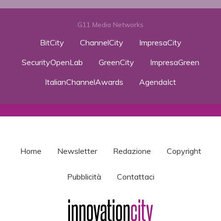
G11 Media Networks
BitCity
ChannelCity
ImpresaCity
SecurityOpenLab
GreenCity
ImpresaGreen
ItalianChannelAwards
AgendaIct
Home
Newsletter
Redazione
Copyright
Pubblicità
Contattaci