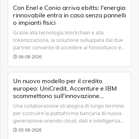
Con Enel e Conio arriva ebitts: l'energia
rinnovabile entra in casa senza pannelli
o impianti fisici
Grazie alla tecnologia blockchain e alla
tokenizzazione, la soluzione sviluppata dai due
partner consente di accedere al fotovoltaico e
all'eolico ottenendo risparmi diretti in bolletta,
06-08-2026
offrendo un'alternativa ideale soprattutto per
chi vive in appartamento nei centri urbani.
Un nuovo modello per il credito
europeo: UniCredit, Accenture e IBM
scommettono sull'innovazione
tecnologica
Una collaborazione strategica di lungo termine
per costruire la piattaforma bancaria di nuova
generazione unendo cloud, dati e intelligenza
artificiale.
05-08-2026