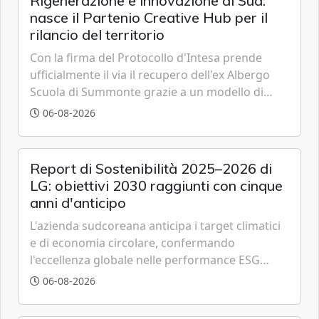
Rigenerazione e innovazione al Sud:
nasce il Partenio Creative Hub per il
rilancio del territorio
Con la firma del Protocollo d'Intesa prende
ufficialmente il via il recupero dell'ex Albergo
Scuola di Summonte grazie a un modello di
partenariato pubblico-privato e a una rete di
06-08-2026
partner strategici d'eccellenza.
Report di Sostenibilità 2025–2026 di
LG: obiettivi 2030 raggiunti con cinque
anni d'anticipo
L'azienda sudcoreana anticipa i target climatici
e di economia circolare, confermando
l'eccellenza globale nelle performance ESG
grazie a innovazione, accessibilità e governance
06-08-2026
trasparente.