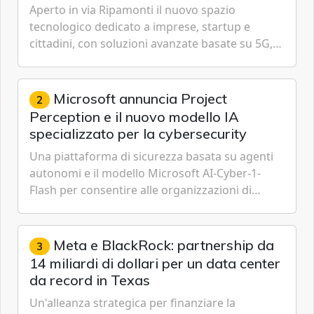
Aperto in via Ripamonti il nuovo spazio
tecnologico dedicato a imprese, startup e
cittadini, con soluzioni avanzate basate su 5G,
IoT, Cloud, Intelligenza Artificiale e
Cybersecurity.
Microsoft annuncia Project
2
Perception e il nuovo modello IA
specializzato per la cybersecurity
Una piattaforma di sicurezza basata su agenti
autonomi e il modello Microsoft AI-Cyber-1-
Flash per consentire alle organizzazioni di
passare da una difesa reattiva a una strategia di
gestione continua del rischio.
Meta e BlackRock: partnership da
3
14 miliardi di dollari per un data center
da record in Texas
Un'alleanza strategica per finanziare la