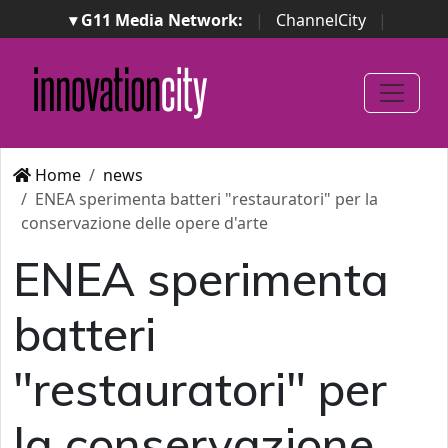
▾ G11 Media Network:
|
ChannelCity
|
ImpresaCity
|
SecurityOpenLab
|
Italian Channel
Awards
|
Italian Project Awards
|
Italian Security
Awards
|
...
Home
news
ENEA sperimenta batteri "restauratori" per la
conservazione delle opere d'arte
ENEA sperimenta
batteri
"restauratori" per
la conservazione