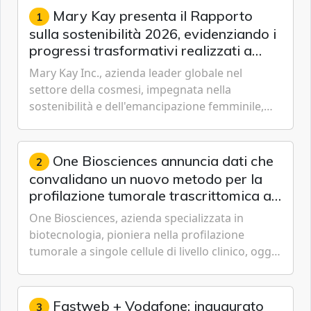
Mary Kay presenta il Rapporto
1
sulla sostenibilità 2026, evidenziando i
progressi trasformativi realizzati a
livello globale nelle sfere sociale,
Mary Kay Inc., azienda leader globale nel
economica e ambientale
settore della cosmesi, impegnata nella
sostenibilità e dell'emancipazione femminile,
oggi ha presentato il suo Rapporto sulla
sostenibilità 2026, una panora...
One Biosciences annuncia dati che
2
convalidano un nuovo metodo per la
profilazione tumorale trascrittomica a
singole cellule da campioni istologici
One Biosciences, azienda specializzata in
biotecnologia, pioniera nella profilazione
tumorale a singole cellule di livello clinico, oggi
ha annunciato dati indicanti che i profili di
espressione dell'...
Fastweb + Vodafone: inaugurato
3