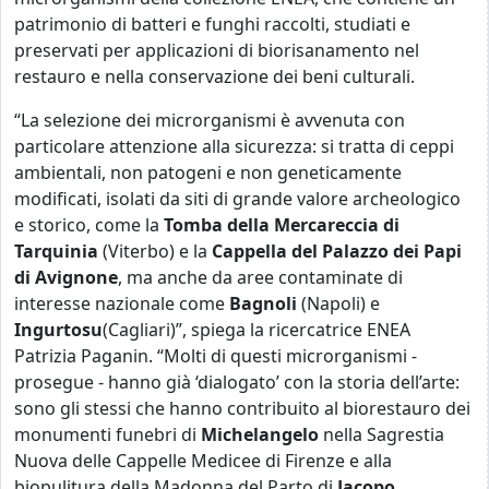
patrimonio di batteri e funghi raccolti, studiati e
preservati per applicazioni di biorisanamento nel
restauro e nella conservazione dei beni culturali.
“La selezione dei microrganismi è avvenuta con
particolare attenzione alla sicurezza: si tratta di ceppi
ambientali, non patogeni e non geneticamente
modificati, isolati da siti di grande valore archeologico
e storico, come la
Tomba della Mercareccia di
Tarquinia
(Viterbo) e la
Cappella del Palazzo dei Papi
di Avignone
, ma anche da aree contaminate di
interesse nazionale come
Bagnoli
(Napoli) e
Ingurtosu
(Cagliari)”, spiega la ricercatrice ENEA
Patrizia Paganin. “Molti di questi microrganismi -
prosegue - hanno già ‘dialogato’ con la storia dell’arte:
sono gli stessi che hanno contribuito al biorestauro dei
monumenti funebri di
Michelangelo
nella Sagrestia
Nuova delle Cappelle Medicee di Firenze e alla
biopulitura della Madonna del Parto di
Jacopo