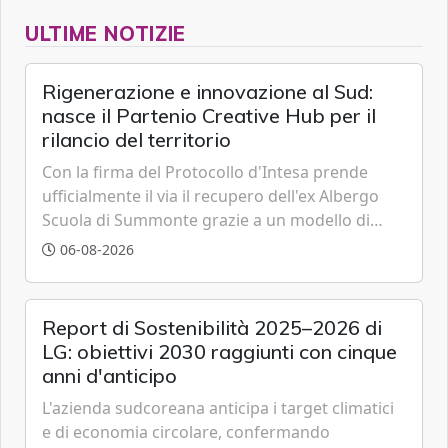
ULTIME NOTIZIE
Rigenerazione e innovazione al Sud:
nasce il Partenio Creative Hub per il
rilancio del territorio
Con la firma del Protocollo d'Intesa prende
ufficialmente il via il recupero dell'ex Albergo
Scuola di Summonte grazie a un modello di
partenariato pubblico-privato e a una rete di
06-08-2026
partner strategici d'eccellenza.
Report di Sostenibilità 2025–2026 di
LG: obiettivi 2030 raggiunti con cinque
anni d'anticipo
L'azienda sudcoreana anticipa i target climatici
e di economia circolare, confermando