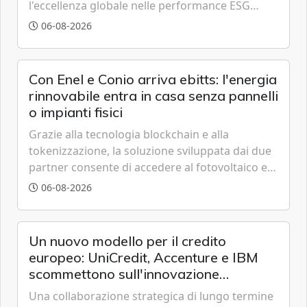
l'eccellenza globale nelle performance ESG
grazie a innovazione, accessibilità e governance
06-08-2026
trasparente.
Con Enel e Conio arriva ebitts: l'energia
rinnovabile entra in casa senza pannelli
o impianti fisici
Grazie alla tecnologia blockchain e alla
tokenizzazione, la soluzione sviluppata dai due
partner consente di accedere al fotovoltaico e
all'eolico ottenendo risparmi diretti in bolletta,
06-08-2026
offrendo un'alternativa ideale soprattutto per
chi vive in appartamento nei centri urbani.
Un nuovo modello per il credito
europeo: UniCredit, Accenture e IBM
scommettono sull'innovazione
tecnologica
Una collaborazione strategica di lungo termine