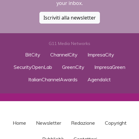
your inbox.
Iscriviti alla newsletter
G11 Media Networks
BitCity
ChannelCity
ImpresaCity
SecurityOpenLab
GreenCity
ImpresaGreen
ItalianChannelAwards
AgendaIct
Home
Newsletter
Redazione
Copyright