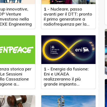
tup innovative,
1
-
Nucleare, passo
DP Venture
avanti per il DTT: pronto
investono nella
il primo generatore a
 EXE Engineering
radiofrequenza per la
fusione
enza storica per
1
-
Energia da fusione:
 Le Sessioni
Eni e UKAEA
lla Cassazione
realizzeranno il più
agione a
grande impianto
ce Italia,
mondiale per la gestione
on per una
del trizio
vile contro ENI