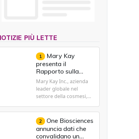
NOTIZIE PIÙ LETTE
Mary Kay
1
presenta il
Rapporto sulla
sostenibilità 2026,
Mary Kay Inc., azienda
evidenziando i
leader globale nel
progressi
settore della cosmesi,
trasformativi
impegnata nella
realizzati a livello
sostenibilità e
globale nelle sfere
dell'emancipazione
One Biosciences
2
sociale, economica
femminile, oggi ha
annuncia dati che
e ambientale
presentato il suo
convalidano un