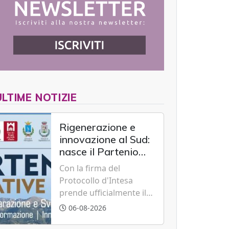
ULTIME NOTIZIE
Rigenerazione e
innovazione al Sud:
nasce il Partenio
Creative Hub per il
Con la firma del
rilancio del
Protocollo d'Intesa
territorio
prende ufficialmente il
via il recupero dell'ex
06-08-2026
Albergo Scuola di