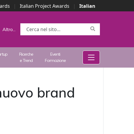
wards
|
Italian Project Awards
|
Italian
Altro...
artup
Ricerche
Eventi
e Trend
Formazione
 nuovo brand