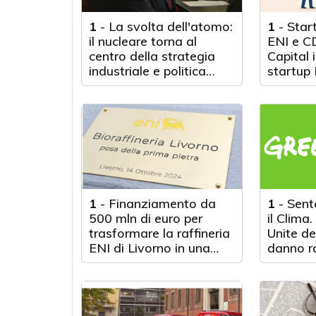
1
-
La svolta dell'atomo:
1
-
Star
il nucleare torna al
ENI e C
centro della strategia
Capital 
industriale e politica
startup
italiana
1
-
Finanziamento da
1
-
Sent
500 mln di euro per
il Clima.
trasformare la raffineria
Unite de
ENI di Livorno in una
danno r
moderna bioraffineria
Greenpea
ReComm
causa ci