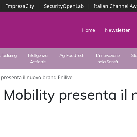
|
ImpresaCity
|
SecurityOpenLab
|
Italian Channel A
Security Awards
|
...
Home
Newsletter
facturing
Intelligenza
AgriFoodTech
L'innovazione
St
Artificiale
nella Sanità
 presenta il nuovo brand Enilive
 Mobility presenta il